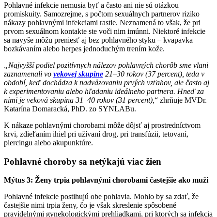
Pohlavné infekcie nemusia byť a často ani nie sú otázkou
promiskuity. Samozrejme, s počtom sexuálnych partnerov riziko
nákazy pohlavnými infekciami rastie. Neznamená to však, že pri
prvom sexuálnom kontakte ste voči nim imúnni. Niektoré infekcie
sa navyše môžu preniesť aj bez pohlavného styku – kvapavka
bozkávaním alebo herpes jednoduchým trením kože.
„Najvyšší podiel pozitívnych nálezov pohlavných chorôb sme vlani
zaznamenali vo
vekovej skupine
21–30 rokov (37 percent), teda v
období, keď dochádza k nadväzovaniu prvých vzťahov, ale často aj
k experimentovaniu alebo hľadaniu ideálneho partnera. Hneď za
nimi je veková skupina 31–40 rokov (31 percent),
“ zhrňuje MVDr.
Katarína Domaracká, PhD. zo SYNLABu.
K nákaze pohlavnými chorobami môže dôjsť aj prostredníctvom
krvi, zdieľaním ihiel pri užívaní drog, pri transfúzii, tetovaní,
piercingu alebo akupunktúre.
Pohlavné choroby sa netýkajú viac žien
Mýtus 3: Ženy trpia pohlavnými chorobami častejšie ako muži
Pohlavné infekcie postihujú obe pohlavia. Mohlo by sa zdať, že
častejšie nimi trpia ženy, čo je však skreslenie spôsobené
pravidelnými gynekologickými prehliadkami, pri ktorých sa infekcia