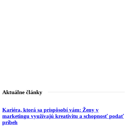
Aktuálne články
Kariéra, ktorá sa prispôsobí vám: Ženy v
marketingu využívajú kreativitu a schopnosť podať
príbeh