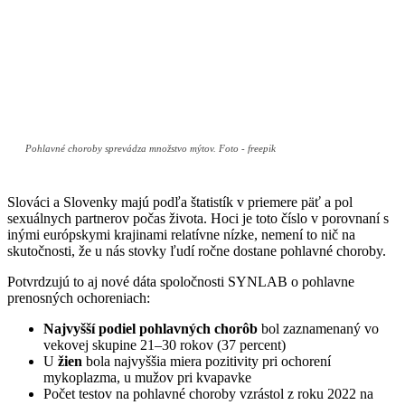
Pohlavné choroby sprevádza množstvo mýtov. Foto - freepik
Slováci a Slovenky majú podľa štatistík v priemere päť a pol
sexuálnych partnerov počas života. Hoci je toto číslo v porovnaní s
inými európskymi krajinami relatívne nízke, nemení to nič na
skutočnosti, že u nás stovky ľudí ročne dostane pohlavné choroby.
Potvrdzujú to aj nové dáta spoločnosti SYNLAB o pohlavne
prenosných ochoreniach:
Najvyšší podiel pohlavných chorôb
bol zaznamenaný vo
vekovej skupine 21–30 rokov (37 percent)
U
žien
bola najvyššia miera pozitivity pri ochorení
mykoplazma, u mužov pri kvapavke
Počet testov na pohlavné choroby vzrástol z roku 2022 na