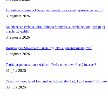
Exposlanec si písal s 13-ročným dievčaťom a dával jej sexuálne návrhy
3. augusta 2026
Najčítanejšia česká autorka Simona Monyová si prešla peklom, než ju jej
manžel zavraždil
3. augusta 2026
Horúčavy na Slovensku: Tu sú tipy, ako s tým správne bojovať
1. augusta 2026
Teória pripútanosti vo vzťahoch: Prečo o nej hovorí celý internet?
31. júla 2026
Oskarový herec Jared Leto mal obťažovať dievčatá, ktoré nemali 18 rokov
30. júla 2026