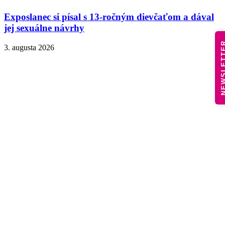
Exposlanec si písal s 13-ročným dievčaťom a dával
jej sexuálne návrhy
NEWSLE
3. augusta 2026