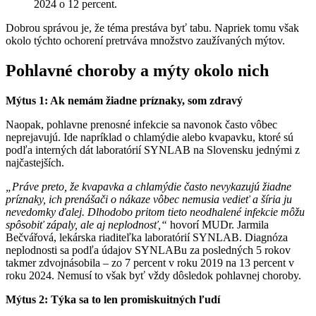
2024 o 12 percent.
Dobrou správou je, že téma prestáva byť tabu. Napriek tomu však
okolo týchto ochorení pretrváva množstvo zaužívaných mýtov.
Pohlavné choroby a mýty okolo nich
Mýtus 1: Ak nemám žiadne príznaky, som zdravý
Naopak, pohlavne prenosné infekcie sa navonok často vôbec
neprejavujú. Ide napríklad o chlamýdie alebo kvapavku, ktoré sú
podľa interných dát laboratórií SYNLAB na Slovensku jednými z
najčastejších.
„Práve preto, že kvapavka a chlamýdie často nevykazujú žiadne
príznaky, ich prenášači o nákaze vôbec nemusia vedieť a šíria ju
nevedomky ďalej. Dlhodobo pritom tieto neodhalené infekcie môžu
spôsobiť zápaly, ale aj neplodnosť,“
hovorí MUDr. Jarmila
Bečvářová, lekárska riaditeľka laboratórií SYNLAB. Diagnóza
neplodnosti sa podľa údajov SYNLABu za posledných 5 rokov
takmer zdvojnásobila – zo 7 percent v roku 2019 na 13 percent v
roku 2024. Nemusí to však byť vždy dôsledok pohlavnej choroby.
Mýtus 2: Týka sa to len promiskuitných ľudí