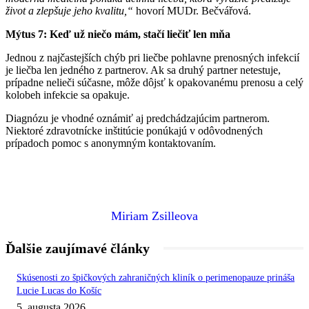
život a zlepšuje jeho kvalitu,“
hovorí MUDr. Bečvářová.
Mýtus 7: Keď už niečo mám, stačí liečiť len mňa
Jednou z najčastejších chýb pri liečbe pohlavne prenosných infekcií
je liečba len jedného z partnerov. Ak sa druhý partner netestuje,
prípadne nelieči súčasne, môže dôjsť k opakovanému prenosu a celý
kolobeh infekcie sa opakuje.
Diagnózu je vhodné oznámiť aj predchádzajúcim partnerom.
Niektoré zdravotnícke inštitúcie ponúkajú v odôvodnených
prípadoch pomoc s anonymným kontaktovaním.
Miriam Zsilleova
Ďalšie zaujímavé články
Skúsenosti zo špičkových zahraničných kliník o perimenopauze prináša
Lucie Lucas do Košíc
5. augusta 2026