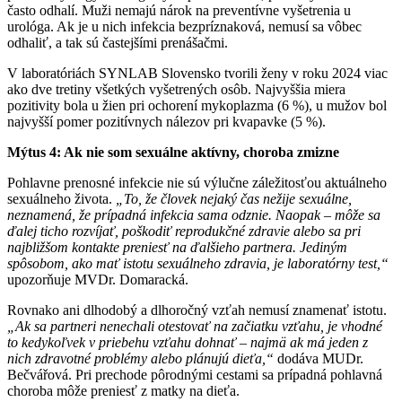
často odhalí. Muži nemajú nárok na preventívne vyšetrenia u
urológa. Ak je u nich infekcia bezpríznaková, nemusí sa vôbec
odhaliť, a tak sú častejšími prenášačmi.
V laboratóriách SYNLAB Slovensko tvorili ženy v roku 2024 viac
ako dve tretiny všetkých vyšetrených osôb. Najvyššia miera
pozitivity bola u žien pri ochorení mykoplazma (6 %), u mužov bol
najvyšší pomer pozitívnych nálezov pri kvapavke (5 %).
Mýtus 4: Ak nie som sexuálne aktívny, choroba zmizne
Pohlavne prenosné infekcie nie sú výlučne záležitosťou aktuálneho
sexuálneho života.
„To, že človek nejaký čas nežije sexuálne,
neznamená, že prípadná infekcia sama odznie. Naopak – môže sa
ďalej ticho rozvíjať, poškodiť reprodukčné zdravie alebo sa pri
najbližšom kontakte preniesť na ďalšieho partnera. Jediným
spôsobom, ako mať istotu sexuálneho zdravia, je laboratórny test,“
upozorňuje MVDr. Domaracká.
Rovnako ani dlhodobý a dlhoročný vzťah nemusí znamenať istotu.
„Ak sa partneri nenechali otestovať na začiatku vzťahu, je vhodné
to kedykoľvek v priebehu vzťahu dohnať – najmä ak má jeden z
nich zdravotné problémy alebo plánujú dieťa,“
dodáva MUDr.
Bečvářová. Pri prechode pôrodnými cestami sa prípadná pohlavná
choroba môže preniesť z matky na dieťa.