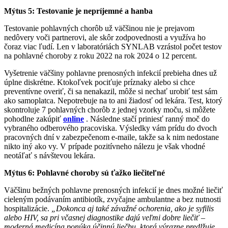
Mýtus 5: Testovanie je nepríjemné a hanba
Testovanie pohlavných chorôb už väčšinou nie je prejavom
nedôvery voči partnerovi, ale skôr zodpovednosti a využíva ho
čoraz viac ľudí. Len v laboratóriách SYNLAB vzrástol počet testov
na pohlavné choroby z roku 2022 na rok 2024 o 12 percent.
Vyšetrenie väčšiny pohlavne prenosných infekcií prebieha dnes už
úplne diskrétne. Ktokoľvek pociťuje príznaky alebo si chce
preventívne overiť, či sa nenakazil, môže si nechať urobiť test sám
ako samoplatca. Nepotrebuje na to ani žiadosť od lekára. Test, ktorý
skontroluje 7 pohlavných chorôb z jednej vzorky moču, si môžete
pohodlne zakúpiť
online
. Následne stačí priniesť ranný moč do
vybraného odberového pracoviska. Výsledky vám prídu do dvoch
pracovných dní v zabezpečenom e-maile, takže sa k nim nedostane
nikto iný ako vy. V prípade pozitívneho nálezu je však vhodné
neotáľať s návštevou lekára.
Mýtus 6: Pohlavné choroby sú ťažko liečiteľné
Väčšinu bežných pohlavne prenosných infekcií je dnes možné liečiť
cieleným podávaním antibiotík, zvyčajne ambulantne a bez nutnosti
hospitalizácie.
„Dokonca aj také závažné ochorenia, ako je syfilis
alebo HIV, sa pri včasnej diagnostike dajú veľmi dobre liečiť –
moderná medicína ponúka účinnú liečbu, ktorá výrazne predlžuje