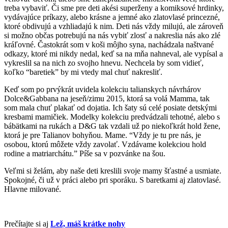
treba vybaviť. Či sme pre deti akési superženy a komiksové hrdinky,
vydávajúce príkazy, alebo krásne a jemné ako zlatovlasé princezné,
ktoré obdivujú a vzhliadajú k nim. Deti nás vždy milujú, ale zároveň
si možno občas potrebujú na nás vybiť zlosť a nakreslia nás ako zlé
kráľovné. Častokrát som v koši môjho syna, nachádzala naštvané
odkazy, ktoré mi nikdy nedal, keď sa na mňa nahneval, ale vypísal a
vykreslil sa na nich zo svojho hnevu. Nechcela by som vidieť,
koľko “baretiek” by mi vtedy mal chuť nakresliť.
Keď som po prvýkrát uvidela kolekciu talianskych návrhárov
Dolce&Gabbana na jeseň/zimu 2015, ktorá sa volá Mamma, tak
som mala chuť plakať od dojatia. Ich šaty sú celé posiate detskými
kresbami mamičiek. Modelky kolekciu predvádzali tehotné, alebo s
bábätkami na rukách a D&G tak vzdali už po niekoľkrát hold žene,
ktorá je pre Talianov bohyňou. Mame. “Vždy je tu pre nás, je
osobou, ktorú môžete vždy zavolať. Vzdávame kolekciou hold
rodine a matriarchátu.” Píše sa v pozvánke na šou.
Veľmi si želám, aby naše deti kreslili svoje mamy šťastné a usmiate.
Spokojné, či už v práci alebo pri sporáku. S baretkami aj zlatovlasé.
Hlavne milované.
Prečítajte si aj
Lež, máš krátke nohy