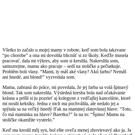
Všetko to začalo u mojej mamy v robote, keď som bola takzvane
“po chorobe” a ona mi dovolila blicnúť si zo školy. Keďže musela
pracovať, dala mi výkres, aby som si kreslila. Nakreslila som,
samozrejme, mamu ako pracuje – sedí na stoličke a pečiatkuje.
Problém boli vlasy. “Mami, ty máš aké vlasy? Akú farbu? Nemáš
ani hnedé, ani blond!” vyzvedala som.
Mama, zabraná do práce, mi povedala, že jej farba sa volá špinavý
blond. Tak som nakreslila. Výsledná kresba bola nad očakávanie
krásna a prišli si ju pozrieť aj kolegyne z vedľajšej kancelárie, ktoré
mi nosili keksíky. Jedna z nich ma pochválila, ale nedalo jej a
spýtala sa na veľký hnedý fľak na maminej zlatovlasej hlave. “Toto,
čo má maminka na hlave? Baretku?” Ja na to: “Špinu! Mamu na
stoličke okamžite vystrelo.”
Keď ma kreslil môj syn, bol ešte oveľa menej zhovievavý ako ja. Ja