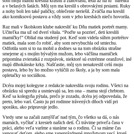
som moju mamu kreslila krásnu a zlatovlasú, teda až na tú “baretku”
a v belasých šatách. Môj syn ma kreslil s obrovskými prsiami. Ruky
a nohy boli len také paličky, oblečenie neriešil. Zväčša ma kreslil
ako komiksovú postavu a vždy som v jeho kresbách niečo hovorila.
Raz mali v školskom klube nakresliť ku Dňu matiek portrét mamy.
Učiteľka ma už od dverí vítala. “Poďte sa pozrieť, deti kreslili
mamičky!” Oblial ma studený pot. Keď som videla súhrn portrétov
matiek, mala som čo robiť, aby som nevybuchla od smiechu.
Odfotila som si to na mobil a dodnes sa na tom obrázku strašne
smejeme aj s mojím bývalým mužom, lebo väčšina mamičiek
pripomína zvieratká z rozprávok, niektoré sú extrémne oranžové, iné
majú dlhokánske krky. Našťastie, môj syn nenakreslil celú moju
postavu, lebo by ho možno vylúčili zo školy, a ja by som mala
opletačky so sociálkou.
Dcéra mojej kolegyne z redakcie nakreslila svoju rodinu. Všetci na
obrázku sú spredu a usmievajú sa, len ona – mama stojí chrbtom.
Keď sa kolegyňa pýtala, prečo je zozadu, dcéra jej odpovedala, že
preto, lebo varí. Často ju pri rodinne trávených dňoch vidí pri
sporáku, ako pripravuje jedlo.
Vtedy sme sa začali zamýšľať nad tým, čo všetko sa dá, o nás
mamách, vyčítať z kresieb našich detí. Či trávime priveľa času v
práci, alebo veľa varíme a staráme sa o rodinu. Či sa máme čas
venovať deťom, alebo sme zaneprázdnené množstvom vecí, ktoré