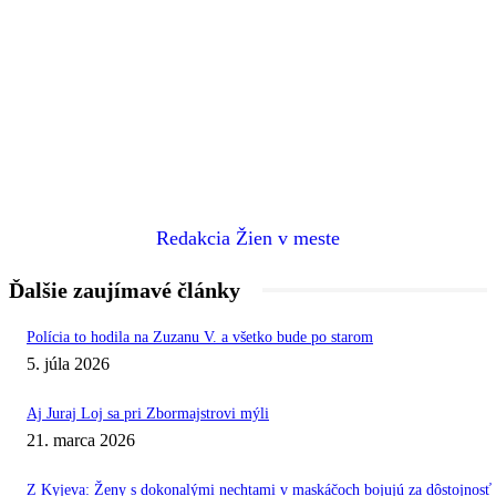
Redakcia Žien v meste
Ďalšie zaujímavé články
Polícia to hodila na Zuzanu V. a všetko bude po starom
5. júla 2026
Aj Juraj Loj sa pri Zbormajstrovi mýli
21. marca 2026
Z Kyjeva: Ženy s dokonalými nechtami v maskáčoch bojujú za dôstojnosť