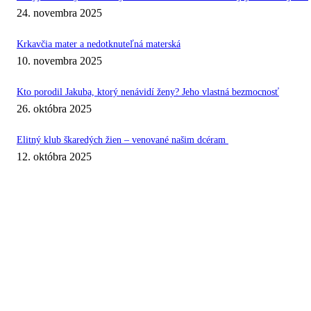
24. novembra 2025
Krkavčia mater a nedotknuteľná materská
10. novembra 2025
Kto porodil Jakuba, ktorý nenávidí ženy? Jeho vlastná bezmocnosť
26. októbra 2025
Elitný klub škaredých žien – venované našim dcéram
12. októbra 2025