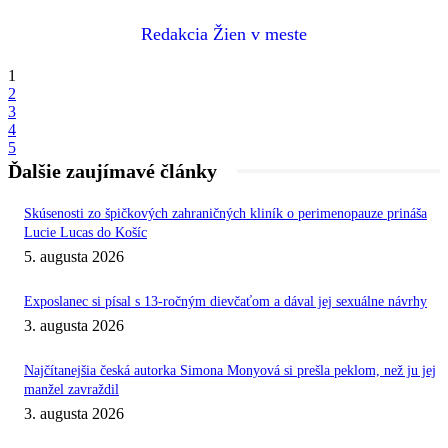
Redakcia Žien v meste
1
2
3
4
5
Ďalšie zaujímavé články
Skúsenosti zo špičkových zahraničných kliník o perimenopauze prináša
Lucie Lucas do Košíc
5. augusta 2026
Exposlanec si písal s 13-ročným dievčaťom a dával jej sexuálne návrhy
3. augusta 2026
Najčítanejšia česká autorka Simona Monyová si prešla peklom, než ju jej
manžel zavraždil
3. augusta 2026