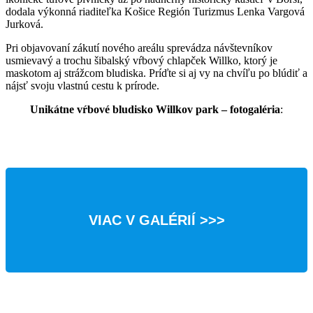
dodala výkonná riaditeľka Košice Región Turizmus Lenka Vargová
Jurková.
Pri objavovaní zákutí nového areálu sprevádza návštevníkov
usmievavý a trochu šibalský vŕbový chlapček Willko, ktorý je
maskotom aj strážcom bludiska. Príďte si aj vy na chvíľu po blúdiť a
nájsť svoju vlastnú cestu k prírode.
Unikátne vŕbové bludisko Willkov park – fotogaléria
:
VIAC V GALÉRIÍ >>>