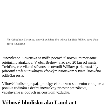
Na východnom Slovensku otvorili unikátne živé vŕbové bludisko Willkov park. Foto -
Silvia Pavlíková
Juhovýchod Slovenska sa môže pochváliť novou, mimoriadne
originálnu atrakciou. V obci Brehov, viac ako 20 km od mesta
Trebišov, cez víkend slávnostne otvorili Willkov park, rozsiahly
prírodný areál s unikátnym vŕbovým bludiskom v tvare ľudského
odtlačku prsta.
Vŕbové bludisko prepája princípy ekoturizmu s umením v krajine a
ponúka rodinám s deťmi inovatívny priestor pre zábavu,
vzdelávanie aj oddych na čerstvom vzduchu.
Vŕbové bludisko ako Land art