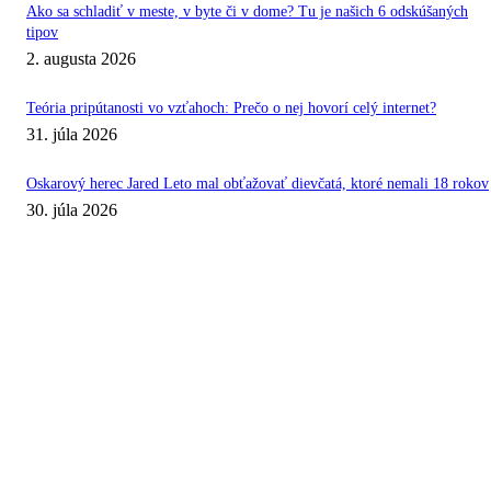
Ako sa schladiť v meste, v byte či v dome? Tu je našich 6 odskúšaných
tipov
2. augusta 2026
Teória pripútanosti vo vzťahoch: Prečo o nej hovorí celý internet?
31. júla 2026
Oskarový herec Jared Leto mal obťažovať dievčatá, ktoré nemali 18 rokov
30. júla 2026