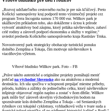
Vŕbové bludisko pre deti i rodičov
„Rozvoj udržateľného cestovného ruchu je pre nás kľúčový. Preto
Košický samosprávny kraj podporil tento výnimočný projekt cez
program Terra Incognita sumou 170 000 eur. Willkov park je
ukážkovým príkladom toho, ako dokážeme s úctou k prírode
vytvoriť atraktívny bod záujmu, ktorý priláka návštevníkov, zabaví
celé rodiny a zároveň podporí ekonomiku a služby v regióne,“
uviedol predseda Košického samosprávneho kraja Rastislav Trnka.
Novootvorený park strategicky obohacuje turistickú ponuku
dolného Zemplína a Tokaja, čím motivuje návštevníkov k
viacdňovým výletom.
Vŕbové bludisko Willkov park. Foto – FB
„Práve takéto autentické a originálne projekty pomáhajú meniť
pohľad
na východné Slovensko
ako na atraktívnu a modernú
destináciu. Ich sila spočíva v schopnosti prepájať miestne príbehy,
prírodu, kultúru a zážitky do jedinečného celku, ktorý návštevníkov
inšpiruje objavovať región naplno a zostať v ňom dlhšie. Willkov
park môže byť zároveň skvelým východiskovým bodom na
spoznávanie krás dolného Zemplína a Tokaja – od Senianskych
rybníkov cez tokajské cyklotrasy, vyhliadkovú vežu v tvare suda a
ikonické tufové pivničky až po nádherný historický kaštieľ v Borši,“