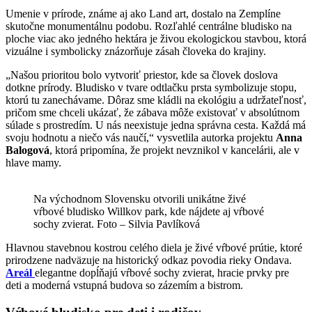
Umenie v prírode, známe aj ako Land art, dostalo na Zemplíne
skutočne monumentálnu podobu. Rozľahlé centrálne bludisko na
ploche viac ako jedného hektára je živou ekologickou stavbou, ktorá
vizuálne i symbolicky znázorňuje zásah človeka do krajiny.
„Našou prioritou bolo vytvoriť priestor, kde sa človek doslova
dotkne prírody. Bludisko v tvare odtlačku prsta symbolizuje stopu,
ktorú tu zanechávame. Dôraz sme kládli na ekológiu a udržateľnosť,
pričom sme chceli ukázať, že zábava môže existovať v absolútnom
súlade s prostredím. U nás neexistuje jedna správna cesta. Každá má
svoju hodnotu a niečo vás naučí,“ vysvetlila autorka projektu
Anna
Balogová
, ktorá pripomína, že projekt nevznikol v kancelárii, ale v
hlave mamy.
Na východnom Slovensku otvorili unikátne živé
vŕbové bludisko Willkov park, kde nájdete aj vŕbové
sochy zvierat. Foto – Silvia Pavlíková
Hlavnou stavebnou kostrou celého diela je živé vŕbové prútie, ktoré
prirodzene nadväzuje na historický odkaz povodia rieky Ondava.
Areál
elegantne dopĺňajú vŕbové sochy zvierat, hracie prvky pre
deti a moderná vstupná budova so zázemím a bistrom.