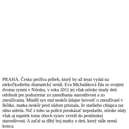
PRAHA. Česko prežíva príbeh, ktorý by už teraz vydal na
niekoľkodielny dramatický seriál. Eva Michaláková žila so svojimi
dvoma synmi v Nórsku, v roku 2011 jej však nórske úrady deti
odobrali pre podozrenie zo zanedbania starostlivosti a zo
zneužívania. Mladší syn mal neskôr údajne hovoriť o zneužívaní v
škôlke, matka neskôr pred súdom priznala, že staršieho chlapca raz
silno udrela. Nič z toho sa polícii preukázať nepodarilo, nórske súdy
však aj napriek tomu oboch synov zverili do pestúnskej
starostlivosti. A začal sa dlhý boj matky o deti, ktorý stále nemá
konca.