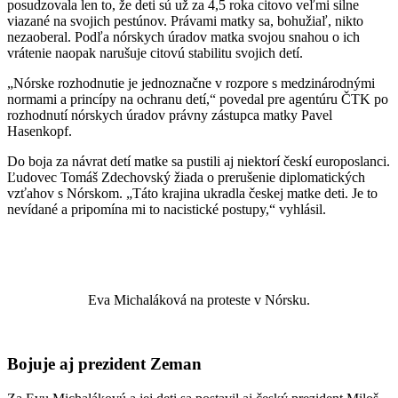
posudzovala len to, že deti sú už za 4,5 roka citovo veľmi silne
viazané na svojich pestúnov. Právami matky sa, bohužiaľ, nikto
nezaoberal. Podľa nórskych úradov matka svojou snahou o ich
vrátenie naopak narušuje citovú stabilitu svojich detí.
„Nórske rozhodnutie je jednoznačne v rozpore s medzinárodnými
normami a princípy na ochranu detí,“ povedal pre agentúru ČTK po
rozhodnutí nórskych úradov právny zástupca matky Pavel
Hasenkopf.
Do boja za návrat detí matke sa pustili aj niektorí českí europoslanci.
Ľudovec Tomáš Zdechovský žiada o prerušenie diplomatických
vzťahov s Nórskom. „Táto krajina ukradla českej matke deti. Je to
nevídané a pripomína mi to nacistické postupy,“ vyhlásil.
Eva Michaláková na proteste v Nórsku.
Bojuje aj prezident Zeman