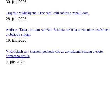
30. júla 2026
Tragédia v Michigane: Otec zabil celú rodinu a zapálil dom
28. júla 2026
Andrewa Tatea s bratom zadržali. Británia rozšírila obvinenia zo znásilnen
a obchodu s lidmi
19. júla 2026
V Košiciach sa v čiernom pochodovalo za zavraždenú Zuzanu a obete
domáceho násilia
7. júla 2026