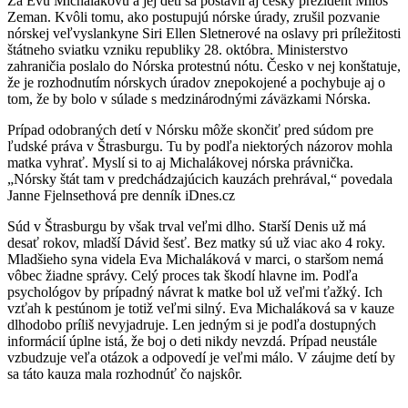
Za Evu Michalákovú a jej deti sa postavil aj český prezident Miloš
Zeman. Kvôli tomu, ako postupujú nórske úrady, zrušil pozvanie
nórskej veľvyslankyne Siri Ellen Sletnerové na oslavy pri príležitosti
štátneho sviatku vzniku republiky 28. októbra. Ministerstvo
zahraničia poslalo do Nórska protestnú nótu. Česko v nej konštatuje,
že je rozhodnutím nórskych úradov znepokojené a pochybuje aj o
tom, že by bolo v súlade s medzinárodnými záväzkami Nórska.
Prípad odobraných detí v Nórsku môže skončiť pred súdom pre
ľudské práva v Štrasburgu. Tu by podľa niektorých názorov mohla
matka vyhrať. Myslí si to aj Michalákovej nórska právnička.
„Nórsky štát tam v predchádzajúcich kauzách prehrával,“ povedala
Janne Fjelnsethová pre denník iDnes.cz
Súd v Štrasburgu by však trval veľmi dlho. Starší Denis už má
desať rokov, mladší Dávid šesť. Bez matky sú už viac ako 4 roky.
Mladšieho syna videla Eva Michaláková v marci, o staršom nemá
vôbec žiadne správy. Celý proces tak škodí hlavne im. Podľa
psychológov by prípadný návrat k matke bol už veľmi ťažký. Ich
vzťah k pestúnom je totiž veľmi silný. Eva Michaláková sa v kauze
dlhodobo príliš nevyjadruje. Len jedným si je podľa dostupných
informácií úplne istá, že boj o deti nikdy nevzdá. Prípad neustále
vzbudzuje veľa otázok a odpovedí je veľmi málo. V záujme detí by
sa táto kauza mala rozhodnúť čo najskôr.