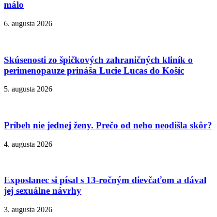
málo
6. augusta 2026
Skúsenosti zo špičkových zahraničných kliník o
perimenopauze prináša Lucie Lucas do Košíc
5. augusta 2026
Príbeh nie jednej ženy. Prečo od neho neodišla skôr?
4. augusta 2026
Exposlanec si písal s 13-ročným dievčaťom a dával
jej sexuálne návrhy
3. augusta 2026