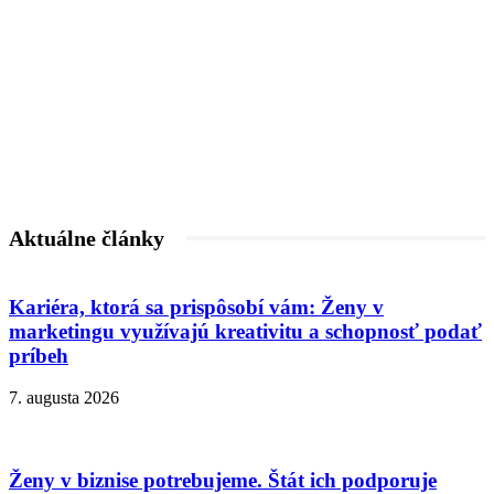
Aktuálne články
Kariéra, ktorá sa prispôsobí vám: Ženy v
marketingu využívajú kreativitu a schopnosť podať
príbeh
7. augusta 2026
Ženy v biznise potrebujeme. Štát ich podporuje