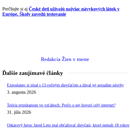
Prečítajte si aj
České deti užívajú najviac návykových látok v
Európe. Školy zavedú testovanie
Redakcia Žien v meste
Ďalšie zaujímavé články
Exposlanec si písal s 13-ročným dievčaťom a dával jej sexuálne návrhy
3. augusta 2026
Teória pripútanosti vo vzťahoch: Prečo o nej hovorí celý internet?
31. júla 2026
Oskarový herec Jared Leto mal obťažovať dievčatá, ktoré nemali 18 rokov