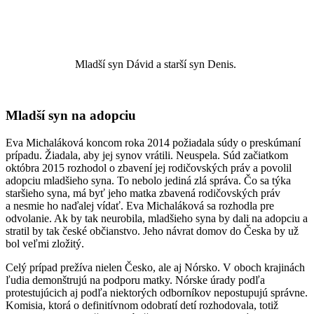
Mladší syn Dávid a starší syn Denis.
Mladší syn na adopciu
Eva Michaláková koncom roka 2014 požiadala súdy o preskúmaní
prípadu. Žiadala, aby jej synov vrátili. Neuspela. Súd začiatkom
októbra 2015 rozhodol o zbavení jej rodičovských práv a povolil
adopciu mladšieho syna. To nebolo jediná zlá správa. Čo sa týka
staršieho syna, má byť jeho matka zbavená rodičovských práv
a nesmie ho naďalej vídať. Eva Michaláková sa rozhodla pre
odvolanie. Ak by tak neurobila, mladšieho syna by dali na adopciu a
stratil by tak české občianstvo. Jeho návrat domov do Česka by už
bol veľmi zložitý.
Celý prípad prežíva nielen Česko, ale aj Nórsko. V oboch krajinách
ľudia demonštrujú na podporu matky. Nórske úrady podľa
protestujúcich aj podľa niektorých odborníkov nepostupujú správne.
Komisia, ktorá o definitívnom odobratí detí rozhodovala, totiž