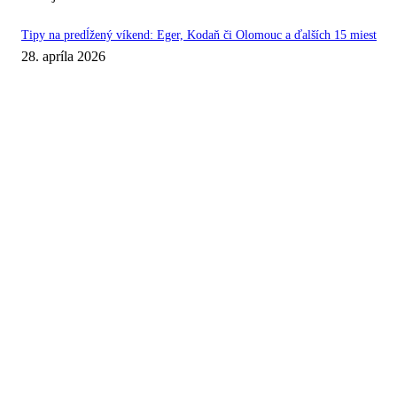
Tipy na predĺžený víkend: Eger, Kodaň či Olomouc a ďalších 15 miest
28. apríla 2026