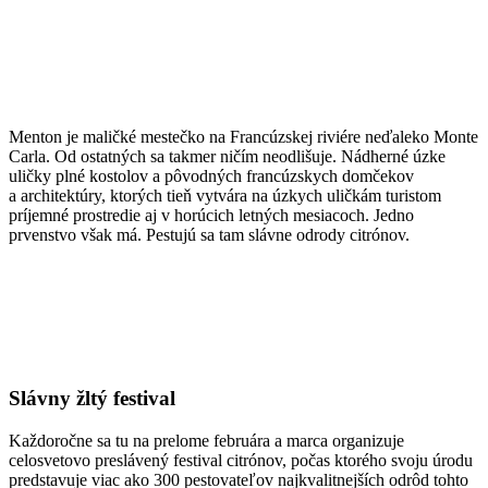
Menton je maličké mestečko na Francúzskej riviére neďaleko Monte
Carla. Od ostatných sa takmer ničím neodlišuje. Nádherné úzke
uličky plné kostolov a pôvodných francúzskych domčekov
a architektúry, ktorých tieň vytvára na úzkych uličkám turistom
príjemné prostredie aj v horúcich letných mesiacoch. Jedno
prvenstvo však má. Pestujú sa tam slávne odrody citrónov.
Slávny žltý festival
Každoročne sa tu na prelome februára a marca organizuje
celosvetovo preslávený festival citrónov, počas ktorého svoju úrodu
predstavuje viac ako 300 pestovateľov najkvalitnejších odrôd tohto