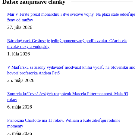
Ďalšie zaujímavé články
Múr v Terste prežil monarchiu i dve svetové vojny. Na pláži stále oddeľuje
ženy od mužov
27. júla 2026
Národný park Gesäuse je jediný pomenovaný podľa zvuku. Očaria vás
divoké rieky a vodopády
1. júla 2026
V Maďarsku sa žiadny vydavateľ neodvážil knihu vydať, na Slovensku áno
hovorí profesorka Andrea Pető
25. mája 2026
Zomrela kráľovná českých rozprávok Marcela Pittermannová. Mala 93
rokov
6. mája 2026
Princezná Charlotte má 11 rokov. William a Kate zdieľajú rodinné
momenty
3. mája 2026