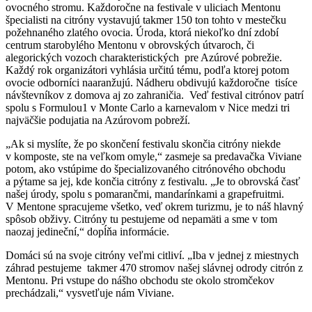
ovocného stromu. Každoročne na festivale v uliciach Mentonu
špecialisti na citróny vystavujú takmer 150 ton tohto v mestečku
požehnaného zlatého ovocia. Úroda, ktorá niekoľko dní zdobí
centrum starobylého Mentonu v obrovských útvaroch, či
alegorických vozoch charakteristických pre Azúrové pobrežie.
Každý rok organizátori vyhlásia určitú tému, podľa ktorej potom
ovocie odborníci naaranžujú. Nádheru obdivujú každoročne tisíce
návštevníkov z domova aj zo zahraničia. Veď festival citrónov patrí
spolu s Formulou1 v Monte Carlo a karnevalom v Nice medzi tri
najväčšie podujatia na Azúrovom pobreží.
„Ak si myslíte, že po skončení festivalu skončia citróny niekde
v komposte, ste na veľkom omyle,“ zasmeje sa predavačka Viviane
potom, ako vstúpime do špecializovaného citrónového obchodu
a pýtame sa jej, kde končia citróny z festivalu. „Je to obrovská časť
našej úrody, spolu s pomarančmi, mandarínkami a grapefruitmi.
V Mentone spracujeme všetko, veď okrem turizmu, je to náš hlavný
spôsob obživy. Citróny tu pestujeme od nepamäti a sme v tom
naozaj jedineční,“ dopĺňa informácie.
Domáci sú na svoje citróny veľmi citliví. „Iba v jednej z miestnych
záhrad pestujeme takmer 470 stromov našej slávnej odrody citrón z
Mentonu. Pri vstupe do nášho obchodu ste okolo stromčekov
prechádzali,“ vysvetľuje nám Viviane.