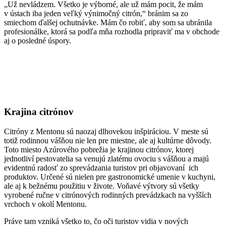
„Už nevládzem. Všetko je výborné, ale už mám pocit, že mám
v ústach iba jeden veľký výnimočný citrón,“ bránim sa zo
smiechom ďalšej ochutnávke. Mám čo robiť, aby som sa ubránila
profesionálke, ktorá sa podľa mňa rozhodla pripraviť ma v obchode
aj o posledné úspory.
Krajina citrónov
Citróny z Mentonu sú naozaj dlhovekou inšpiráciou. V meste sú
totiž rodinnou vášňou nie len pre miestne, ale aj kultúrne dôvody.
Toto miesto Azúrového pobrežia je krajinou citrónov, ktorej
jednotliví pestovatelia sa venujú zlatému ovociu s vášňou a majú
evidentnú radosť zo sprevádzania turistov pri objavovaní ich
produktov. Určené sú nielen pre gastronomické umenie v kuchyni,
ale aj k bežnému použitiu v živote. Voňavé výtvory sú všetky
vyrobené ručne v citrónových rodinných prevádzkach na vyšších
vrchoch v okolí Mentonu.
Práve tam vzniká všetko to, čo oči turistov vidia v nových