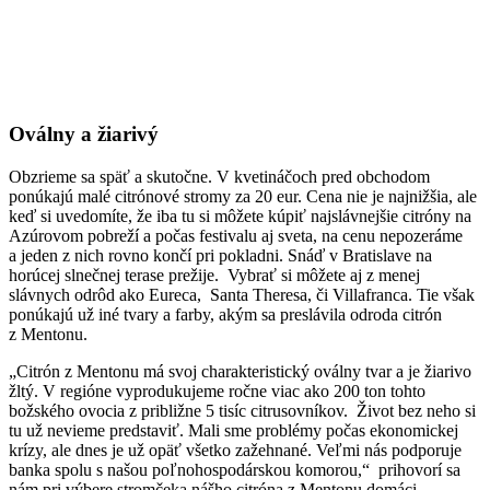
Oválny a žiarivý
Obzrieme sa späť a skutočne. V kvetináčoch pred obchodom
ponúkajú malé citrónové stromy za 20 eur. Cena nie je najnižšia, ale
keď si uvedomíte, že iba tu si môžete kúpiť najslávnejšie citróny na
Azúrovom pobreží a počas festivalu aj sveta, na cenu nepozeráme
a jeden z nich rovno končí pri pokladni. Snáď v Bratislave na
horúcej slnečnej terase prežije. Vybrať si môžete aj z menej
slávnych odrôd ako Eureca, Santa Theresa, či Villafranca. Tie však
ponúkajú už iné tvary a farby, akým sa preslávila odroda citrón
z Mentonu.
„Citrón z Mentonu má svoj charakteristický oválny tvar a je žiarivo
žltý. V regióne vyprodukujeme ročne viac ako 200 ton tohto
božského ovocia z približne 5 tisíc citrusovníkov. Život bez neho si
tu už nevieme predstaviť. Mali sme problémy počas ekonomickej
krízy, ale dnes je už opäť všetko zažehnané. Veľmi nás podporuje
banka spolu s našou poľnohospodárskou komorou,“ prihovorí sa
nám pri výbere stromčeka nášho citróna z Mentonu domáci