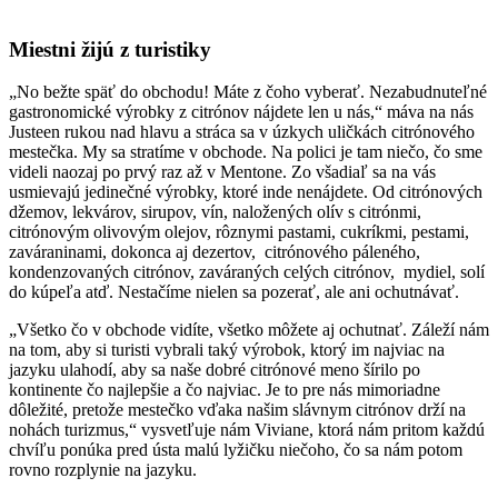
Miestni žijú z turistiky
„No bežte späť do obchodu! Máte z čoho vyberať. Nezabudnuteľné
gastronomické výrobky z citrónov nájdete len u nás,“ máva na nás
Justeen rukou nad hlavu a stráca sa v úzkych uličkách citrónového
mestečka. My sa stratíme v obchode. Na polici je tam niečo, čo sme
videli naozaj po prvý raz až v Mentone. Zo všadiaľ sa na vás
usmievajú jedinečné výrobky, ktoré inde nenájdete. Od citrónových
džemov, lekvárov, sirupov, vín, naložených olív s citrónmi,
citrónovým olivovým olejov, rôznymi pastami, cukríkmi, pestami,
zaváraninami, dokonca aj dezertov, citrónového páleného,
kondenzovaných citrónov, zaváraných celých citrónov, mydiel, solí
do kúpeľa atď. Nestačíme nielen sa pozerať, ale ani ochutnávať.
„Všetko čo v obchode vidíte, všetko môžete aj ochutnať. Záleží nám
na tom, aby si turisti vybrali taký výrobok, ktorý im najviac na
jazyku ulahodí, aby sa naše dobré citrónové meno šírilo po
kontinente čo najlepšie a čo najviac. Je to pre nás mimoriadne
dôležité, pretože mestečko vďaka našim slávnym citrónov drží na
nohách turizmus,“ vysvetľuje nám Viviane, ktorá nám pritom každú
chvíľu ponúka pred ústa malú lyžičku niečoho, čo sa nám potom
rovno rozplynie na jazyku.