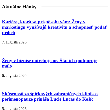
Aktuálne články
Kariéra, ktorá sa prispôsobí vám: Ženy v
marketingu využívajú kreativitu a schopnosť podať
príbeh
7. augusta 2026
Ženy v biznise potrebujeme. Štát ich podporuje
málo
6. augusta 2026
Skúsenosti zo špičkových zahraničných kliník o
perimenopauze prináša Lucie Lucas do Košíc
5. augusta 2026