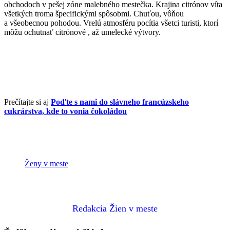
obchodoch v pešej zóne malebného mestečka. Krajina citrónov víta
všetkých troma špecifickými spôsobmi. Chuťou, vôňou
a všeobecnou pohodou. Vrelú atmosféru pocítia všetci turisti, ktorí
môžu ochutnať citrónové , až umelecké výtvory.
Prečítajte si aj
Poďte s nami do slávneho francúzskeho
cukrárstva, kde to vonia čokoládou
Ženy v meste
Redakcia Žien v meste