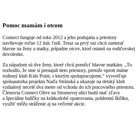
Pomoc mamám i otcom
Connect funguje od roku 2012 a jeho podujatia a priestory
navštevuje ročne 12 tisíc ľudí. Teraz sa prvý raz chcú zamerať
hlavne na ženy a matky, prípadne otcov, ktorí ostanú na rodičovskej
dovolenke.
Za nápadom sú dve ženy, ktoré chcú pomôcť hlavne matkám. „To
rozhodlo, že sme si prenajali tieto priestory, pretože oproti máme
rodinný klub Kids Point, s ktorým spolupracujeme,“ vysvetľuje
spoluautorka projektu Naďa Stránská a ukazuje na detský klub
vzdialený necelé dva metre od vchodu do ich pracovného priestoru.
Členovia Connect Olive na Stromovej ulici budú mať zľavy
a špeciálne balíčky na krátkodobé opatrovania, poldennú škôlku,
využiť môžu stráženie aj na večerné akcie.