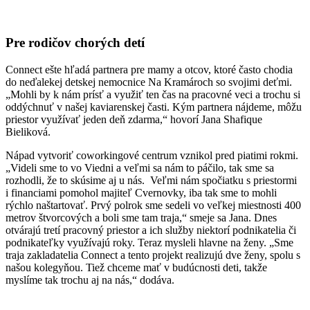
Pre rodičov chorých detí
Connect ešte hľadá partnera pre mamy a otcov, ktoré často chodia
do neďalekej detskej nemocnice Na Kramároch so svojimi deťmi.
„Mohli by k nám prísť a využiť ten čas na pracovné veci a trochu si
oddýchnuť v našej kaviarenskej časti. Kým partnera nájdeme, môžu
priestor využívať jeden deň zdarma,“ hovorí Jana Shafique
Bieliková.
Nápad vytvoriť coworkingové centrum vznikol pred piatimi rokmi.
„Videli sme to vo Viedni a veľmi sa nám to páčilo, tak sme sa
rozhodli, že to skúsime aj u nás. Veľmi nám spočiatku s priestormi
i financiami pomohol majiteľ Cvernovky, iba tak sme to mohli
rýchlo naštartovať. Prvý polrok sme sedeli vo veľkej miestnosti 400
metrov štvorcových a boli sme tam traja,“ smeje sa Jana. Dnes
otvárajú tretí pracovný priestor a ich služby niektorí podnikatelia či
podnikateľky využívajú roky. Teraz mysleli hlavne na ženy. „Sme
traja zakladatelia Connect a tento projekt realizujú dve ženy, spolu s
našou kolegyňou. Tiež chceme mať v budúcnosti deti, takže
myslíme tak trochu aj na nás,“ dodáva.