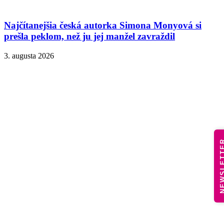
Najčítanejšia česká autorka Simona Monyová si
prešla peklom, než ju jej manžel zavraždil
3. augusta 2026
NEWSLE