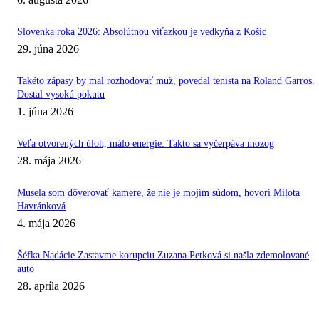
Slovenka roka 2026: Absolútnou víťazkou je vedkyňa z Košíc
29. júna 2026
Takéto zápasy by mal rozhodovať muž, povedal tenista na Roland Garros.
Dostal vysokú pokutu
1. júna 2026
Veľa otvorených úloh, málo energie: Takto sa vyčerpáva mozog
28. mája 2026
Musela som dôverovať kamere, že nie je mojím súdom, hovorí Milota
Havránková
4. mája 2026
Šéfka Nadácie Zastavme korupciu Zuzana Petková si našla zdemolované
auto
28. apríla 2026