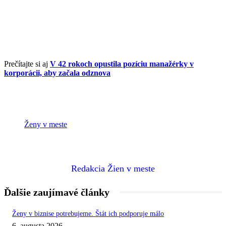
Prečítajte si aj
V 42 rokoch opustila pozíciu manažérky v
korporácii, aby začala odznova
Ženy v meste
Redakcia Žien v meste
Ďalšie zaujímavé články
Ženy v biznise potrebujeme. Štát ich podporuje málo
6. augusta 2026