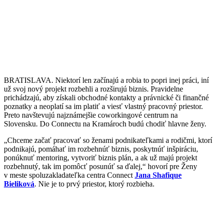
BRATISLAVA. Niektorí len začínajú a robia to popri inej práci, iní
už svoj nový projekt rozbehli a rozširujú biznis. Pravidelne
prichádzajú, aby získali obchodné kontakty a právnické či finančné
poznatky a neoplatí sa im platiť a viesť vlastný pracovný priestor.
Preto navštevujú najznámejšie coworkingové centrum na
Slovensku. Do Connectu na Kramároch budú chodiť hlavne ženy.
„Chceme začať pracovať so ženami podnikateľkami a rodičmi, ktorí
podnikajú, pomáhať im rozbehnúť biznis, poskytnúť inšpiráciu,
ponúknuť mentoring, vytvoriť biznis plán, a ak už majú projekt
rozbehnutý, tak im pomôcť posunúť sa ďalej,“ hovorí pre Ženy
v meste spoluzakladateľka centra Connect
Jana Shafique
Bieliková
. Nie je to prvý priestor, ktorý rozbieha.