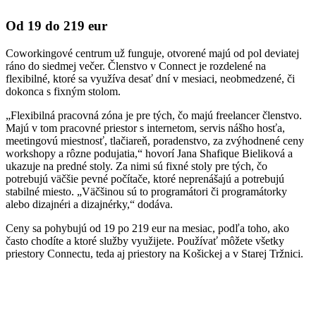
Od 19 do 219 eur
Coworkingové centrum už funguje, otvorené majú od pol deviatej
ráno do siedmej večer. Členstvo v Connect je rozdelené na
flexibilné, ktoré sa využíva desať dní v mesiaci, neobmedzené, či
dokonca s fixným stolom.
„Flexibilná pracovná zóna je pre tých, čo majú freelancer členstvo.
Majú v tom pracovné priestor s internetom, servis nášho hosťa,
meetingovú miestnosť, tlačiareň, poradenstvo, za zvýhodnené ceny
workshopy a rôzne podujatia,“ hovorí Jana Shafique Bieliková a
ukazuje na predné stoly. Za nimi sú fixné stoly pre tých, čo
potrebujú väčšie pevné počítače, ktoré neprenášajú a potrebujú
stabilné miesto. „Väčšinou sú to programátori či programátorky
alebo dizajnéri a dizajnérky,“ dodáva.
Ceny sa pohybujú od 19 po 219 eur na mesiac, podľa toho, ako
často chodíte a ktoré služby využijete. Používať môžete všetky
priestory Connectu, teda aj priestory na Košickej a v Starej Tržnici.