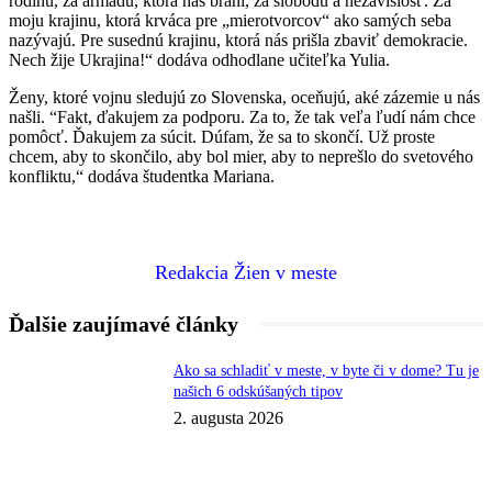
rodinu, za armádu, ktorá nás bráni, za slobodu a nezávislosť. Za
moju krajinu, ktorá krváca pre „mierotvorcov“ ako samých seba
nazývajú. Pre susednú krajinu, ktorá nás prišla zbaviť demokracie.
Nech žije Ukrajina!“ dodáva odhodlane učiteľka Yulia.
Ženy, ktoré vojnu sledujú zo Slovenska, oceňujú, aké zázemie u nás
našli. “Fakt, ďakujem za podporu. Za to, že tak veľa ľudí nám chce
pomôcť. Ďakujem za súcit. Dúfam, že sa to skončí. Už proste
chcem, aby to skončilo, aby bol mier, aby to neprešlo do svetového
konfliktu,“ dodáva študentka Mariana.
Redakcia Žien v meste
Ďalšie zaujímavé články
Ako sa schladiť v meste, v byte či v dome? Tu je
našich 6 odskúšaných tipov
2. augusta 2026