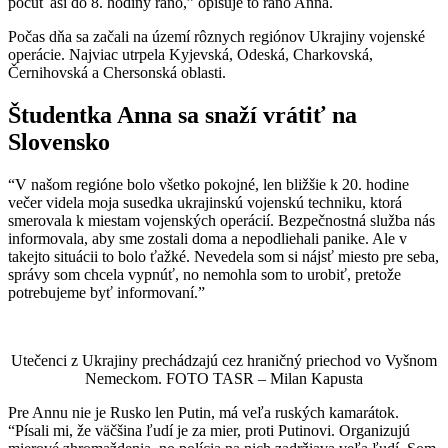
počuť asi do 8. hodiny ráno,” opisuje to ráno Anna.
Počas dňa sa začali na území rôznych regiónov Ukrajiny vojenské
operácie. Najviac utrpela Kyjevská, Odeská, Charkovská,
Černihovská a Chersonská oblasti.
Študentka Anna sa snaží vrátiť na
Slovensko
“V našom regióne bolo všetko pokojné, len bližšie k 20. hodine
večer videla moja susedka ukrajinskú vojenskú techniku, ktorá
smerovala k miestam vojenských operácií. Bezpečnostná služba nás
informovala, aby sme zostali doma a nepodliehali panike. Ale v
takejto situácii to bolo ťažké. Nevedela som si nájsť miesto pre seba,
správy som chcela vypnúť, no nemohla som to urobiť, pretože
potrebujeme byť informovaní.”
Utečenci z Ukrajiny prechádzajú cez hraničný priechod vo Vyšnom
Nemeckom. FOTO TASR – Milan Kapusta
Pre Annu nie je Rusko len Putin, má veľa ruských kamarátok.
“Písali mi, že väčšina ľudí je za mier, proti Putinovi. Organizujú