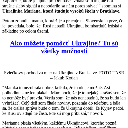
Záporožie, ktoré je úplne pri Donbase. Volala som im, ale bol
strašne slabý signál a nepodarilo sa nám porozprávať,” spomína si
Ukrajinka Mariana, ktorá študuje vysokú školu v Bratislave
.
Potom zobudila mamu, ktorá žije a pracuje na Slovensku a prvé, čo
jej povedala, bolo, že Rusi napadli Ukrajinu, bombardujú letiská a
základne po celom území.
Ako môžete pomôcť Ukrajine? Tu sú
všetky možnosti
Sviečkový pochod za mier na Ukrajine v Bratislave. FOTO TASR
– Jakub Kotian
“Mamka to nezobrala dobre, kričala, že to nie je možné. Asi
polhodinu sme len plakali. Mám pocit, že je to nejaký strašný sen, že
to nemôže byť pravda. Verila som, že nás nenapadnú, že sa budú len
vyhrážať. Celý deň som čítala noviny, pozerala do telefónu a bála
sa, že ďalšia správa bude o tom, že Ukrajinu dobili, že Kyjev padol,
že Rusi ovládajú tie časti, kde sú moji príbuzní,” hovorí.
Marianna písala všetkým, každému Ukrajincovi, ktorého pozná.