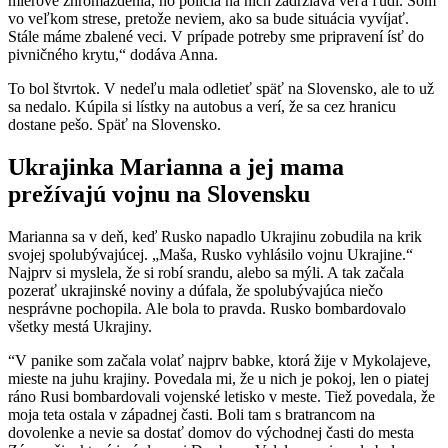
mierové zhromaždenia, no polícia na nich zadržiava veľa ľudí. Som
vo veľkom strese, pretože neviem, ako sa bude situácia vyvíjať.
Stále máme zbalené veci. V prípade potreby sme pripravení ísť do
pivničného krytu,“ dodáva Anna.
To bol štvrtok. V nedeľu mala odletieť späť na Slovensko, ale to už
sa nedalo. Kúpila si lístky na autobus a verí, že sa cez hranicu
dostane pešo. Späť na Slovensko.
Ukrajinka Marianna a jej mama
prežívajú vojnu na Slovensku
Marianna sa v deň, keď Rusko napadlo Ukrajinu zobudila na krik
svojej spolubývajúcej. „Maša, Rusko vyhlásilo vojnu Ukrajine.“
Najprv si myslela, že si robí srandu, alebo sa mýli. A tak začala
pozerať ukrajinské noviny a dúfala, že spolubývajúca niečo
nesprávne pochopila. Ale bola to pravda. Rusko bombardovalo
všetky mestá Ukrajiny.
“V panike som začala volať najprv babke, ktorá žije v Mykolajeve,
mieste na juhu krajiny. Povedala mi, že u nich je pokoj, len o piatej
ráno Rusi bombardovali vojenské letisko v meste. Tiež povedala, že
moja teta ostala v západnej časti. Boli tam s bratrancom na
dovolenke a nevie sa dostať domov do východnej časti do mesta