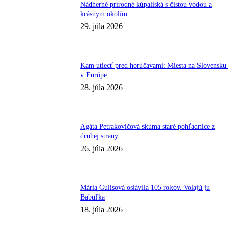
Nádherné prírodné kúpaliská s čistou vodou a
krásnym okolím
29. júla 2026
Kam utiecť pred horúčavami: Miesta na Slovensku 
v Európe
28. júla 2026
Agáta Petrakovičová skúma staré pohľadnice z
druhej strany
26. júla 2026
Mária Gulisová oslávila 105 rokov. Volajú ju
Babuľka
18. júla 2026