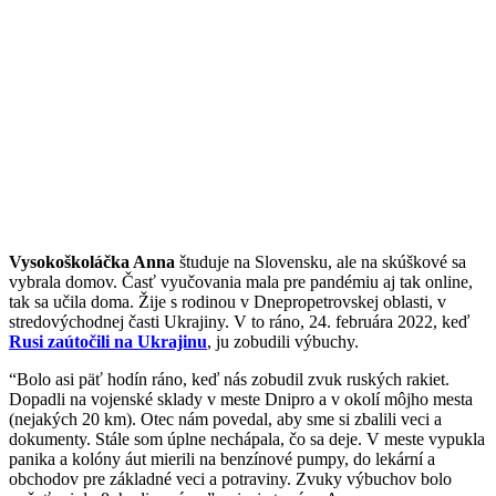
Vysokoškoláčka Anna
študuje na Slovensku, ale na skúškové sa
vybrala domov. Časť vyučovania mala pre pandémiu aj tak online,
tak sa učila doma. Žije s rodinou v Dnepropetrovskej oblasti, v
stredovýchodnej časti Ukrajiny. V to ráno, 24. februára 2022, keď
Rusi zaútočili na Ukrajinu
, ju zobudili výbuchy.
“Bolo asi päť hodín ráno, keď nás zobudil zvuk ruských rakiet.
Dopadli na vojenské sklady v meste Dnipro a v okolí môjho mesta
(nejakých 20 km). Otec nám povedal, aby sme si zbalili veci a
dokumenty. Stále som úplne nechápala, čo sa deje. V meste vypukla
panika a kolóny áut mierili na benzínové pumpy, do lekární a
obchodov pre základné veci a potraviny. Zvuky výbuchov bolo