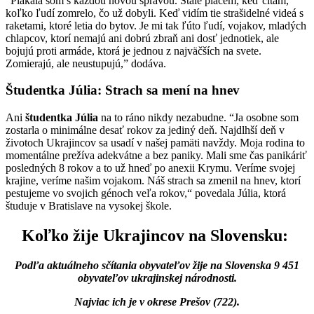
“Plakala som s každou novou správou. Stále plačem, keď čítam,
koľko ľudí zomrelo, čo už dobyli. Keď vidím tie strašidelné videá s
raketami, ktoré letia do bytov. Je mi tak ľúto ľudí, vojakov, mladých
chlapcov, ktorí nemajú ani dobrú zbraň ani dosť jednotiek, ale
bojujú proti armáde, ktorá je jednou z najväčších na svete.
Zomierajú, ale neustupujú,” dodáva.
Študentka Júlia: Strach sa mení na hnev
Ani
študentka Júlia
na to ráno nikdy nezabudne. “Ja osobne som
zostarla o minimálne desať rokov za jediný deň. Najdlhší deň v
životoch Ukrajincov sa usadí v našej pamäti navždy. Moja rodina to
momentálne prežíva adekvátne a bez paniky. Mali sme čas panikáriť
posledných 8 rokov a to už hneď po anexii Krymu. Veríme svojej
krajine, veríme našim vojakom. Náš strach sa zmenil na hnev, ktorí
pestujeme vo svojich génoch veľa rokov,“ povedala Júlia, ktorá
študuje v Bratislave na vysokej škole.
Koľko žije Ukrajincov na Slovensku:
Podľa aktuálneho sčítania obyvateľov žije na Slovenska 9 451
obyvateľov ukrajinskej národnosti.
Najviac ich je v okrese Prešov (722).