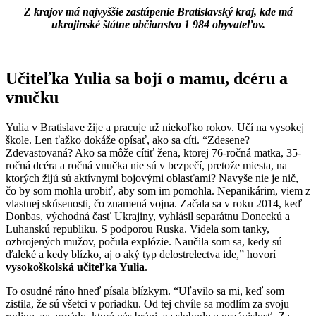
Z krajov má najvyššie zastúpenie Bratislavský kraj, kde má
ukrajinské štátne občianstvo 1 984 obyvateľov.
Učiteľka Yulia sa bojí o mamu, dcéru a
vnučku
Yulia v Bratislave žije a pracuje už niekoľko rokov. Učí na vysokej
škole. Len ťažko dokáže opísať, ako sa cíti. “Zdesene?
Zdevastovaná? Ako sa môže cítiť žena, ktorej 76-ročná matka, 35-
ročná dcéra a ročná vnučka nie sú v bezpečí, pretože miesta, na
ktorých žijú sú aktívnymi bojovými oblasťami? Navyše nie je nič,
čo by som mohla urobiť, aby som im pomohla. Nepanikárim, viem z
vlastnej skúsenosti, čo znamená vojna. Začala sa v roku 2014, keď
Donbas, východná časť Ukrajiny, vyhlásil separátnu Doneckú a
Luhanskú republiku. S podporou Ruska. Videla som tanky,
ozbrojených mužov, počula explózie. Naučila som sa, kedy sú
ďaleké a kedy blízko, aj o aký typ delostrelectva ide,” hovorí
vysokoškolská učiteľka Yulia
.
To osudné ráno hneď písala blízkym. “Uľavilo sa mi, keď som
zistila, že sú všetci v poriadku. Od tej chvíle sa modlím za svoju