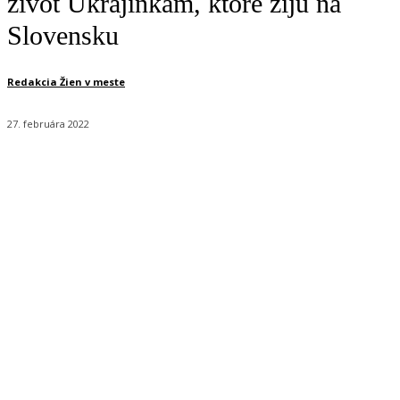
život Ukrajinkám, ktoré žijú na
Slovensku
Redakcia Žien v meste
27. februára 2022