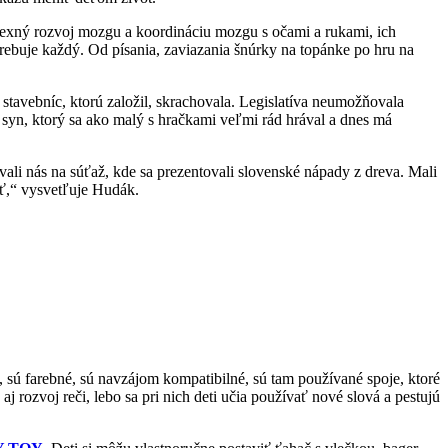
lexný rozvoj mozgu a koordináciu mozgu s očami a rukami, ich
rebuje každý. Od písania, zaviazania šnúrky na topánke po hru na
tavebníc, ktorú založil, skrachovala. Legislatíva neumožňovala
syn, ktorý sa ako malý s hračkami veľmi rád hrával a dnes má
ali nás na súťaž, kde sa prezentovali slovenské nápady z dreva. Mali
äť,“ vysvetľuje Hudák.
, sú farebné, sú navzájom kompatibilné, sú tam používané spoje, ktoré
 rozvoj reči, lebo sa pri nich deti učia používať nové slová a pestujú