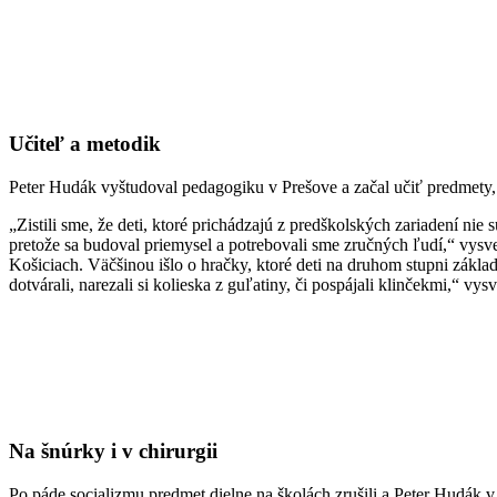
Učiteľ a metodik
Peter Hudák vyštudoval pedagogiku v Prešove a začal učiť predmety, 
„Zistili sme, že deti, ktoré prichádzajú z predškolských zariadení ni
pretože sa budoval priemysel a potrebovali sme zručných ľudí,“ vysv
Košiciach. Väčšinou išlo o hračky, ktoré deti na druhom stupni základn
dotvárali, narezali si kolieska z guľatiny, či pospájali klinčekmi,“ vysv
Na šnúrky i v chirurgii
Po páde socializmu predmet dielne na školách zrušili a Peter Hudák 