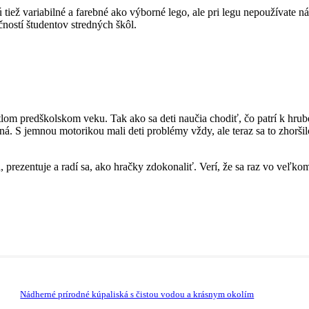
tiež variabilné a farebné ako výborné lego, ale pri legu nepoužívate n
ností študentov stredných škôl.
lom predškolskom veku. Tak ako sa deti naučia chodiť, čo patrí k hrube
á. S jemnou motorikou mali deti problémy vždy, ale teraz sa to zhoršilo
, prezentuje a radí sa, ako hračky zdokonaliť. Verí, že sa raz vo veľ
Nádherné prírodné kúpaliská s čistou vodou a krásnym okolím