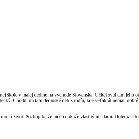
j škole v malej dedine na východe Slovenska. Učiteľoval tam jeho ote
elecký. Chodili mi tam dedinské deti z rodín, kde veľakrát nemali dob
o mu to život. Pochopilo, že niečo dokáže vlastnými silami. Doteraz ich 