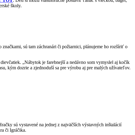
 TOY
. Deti si môžu vlastnoručne postaviť ťahač s vlečkou, bager,
erské školy.
značkami, sú tam záchranári či požiarnici, plánujeme ho rozšíriť o
u dievčatiek. „Nábytok je farebnejší a nedávno som vymyslel aj kočík
u, kým dozrie a zjednoduší sa pre výrobu aj pre malých užívateľov.
račky sú vystavené na jednej z najväčších výstavných inštalácií
a či Igráčika.