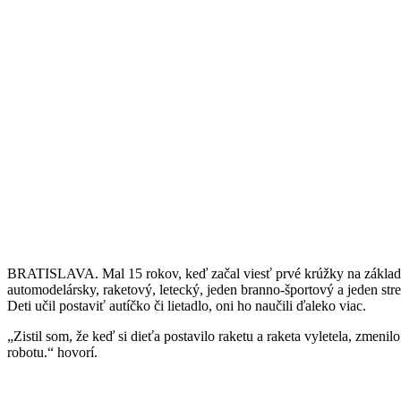
BRATISLAVA. Mal 15 rokov, keď začal viesť prvé krúžky na základne
automodelársky, raketový, letecký, jeden branno-športový a jeden str
Deti učil postaviť autíčko či lietadlo, oni ho naučili ďaleko viac.
„Zistil som, že keď si dieťa postavilo raketu a raketa vyletela, zmenil
robotu.“ hovorí.