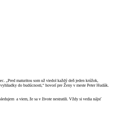
c. „Pred maturitou som už viedol každý deň jeden krúžok,
ré vyhliadky do budúcnosti,“ hovorí pre Ženy v meste Peter Hudák.
sledujem a viem, že sa v živote nestratili. Vždy si vedia nájsť