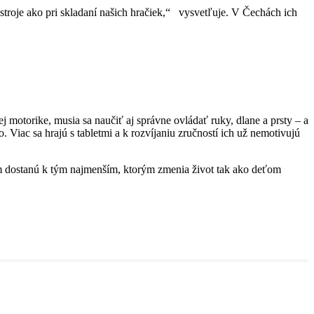
ástroje ako pri skladaní našich hračiek,“ vysvetľuje. V Čechách ich
j motorike, musia sa naučiť aj správne ovládať ruky, dlane a prsty – a
. Viac sa hrajú s tabletmi a k rozvíjaniu zručností ich už nemotivujú
kom dostanú k tým najmenším, ktorým zmenia život tak ako deťom