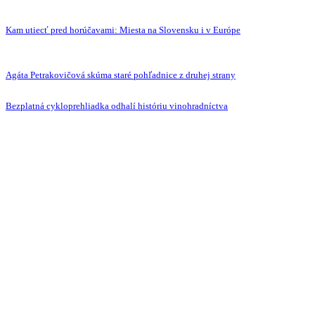
Kam utiecť pred horúčavami: Miesta na Slovensku i v Európe
Agáta Petrakovičová skúma staré pohľadnice z druhej strany
Bezplatná cykloprehliadka odhalí históriu vinohradníctva