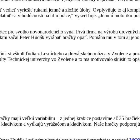
vedieť vyriešiť rukami jemné a zložité úlohy. Ovplyvňuje to aj komp
latniť sa v budúcnosti na trhu práce,“ vysvetľuje. „Jemnú motoriku pot
tec pre svojho novonarodeného syna. Prvá firma na výrobu drevených s
okmi začal Peter Hudák vyrábať hračky opäť. Pomáha mu v tom aj jeho 
ánk si všimli ľudia z Lesníckeho a drevárskeho múzea v Zvolene a pozv
lty Technickej univerzity vo Zvolene a to ma motivovalo skúsiť to op
račky majú veľkú variabilitu – z jednej krabice postavíme až 35 hračiek
y kladívkom a vytĺkajú vyrážačom a kladívkom. Naše hračky podporujú aj