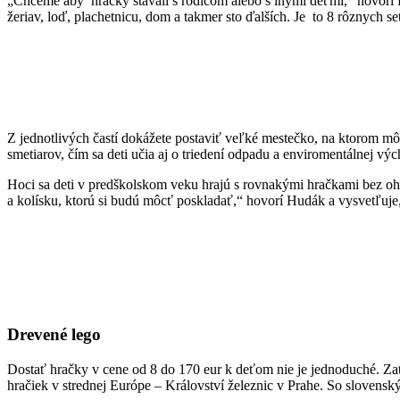
„Chceme aby hračky stavali s rodičom alebo s inými deťmi,“ hovorí
žeriav, loď, plachetnicu, dom a takmer sto ďalších. Je to 8 rôznych 
Z jednotlivých častí dokážete postaviť veľké mestečko, na ktorom mô
smetiarov, čím sa deti učia aj o triedení odpadu a enviromentálnej v
Hoci sa deti v predškolskom veku hrajú s rovnakými hračkami bez ohľa
a kolísku, ktorú si budú môcť poskladať,“ hovorí Hudák a vysvetľuj
Drevené lego
Dostať hračky v cene od 8 do 170 eur k deťom nie je jednoduché. Zat
hračiek v strednej Európe – Království železnic v Prahe. So slovensk