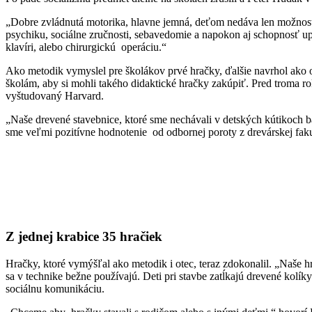
„Dobre zvládnutá motorika, hlavne jemná, deťom nedáva len možnosť 
psychiku, sociálne zručnosti, sebavedomie a napokon aj schopnosť up
klavíri, alebo chirurgickú operáciu.“
Ako metodik vymyslel pre školákov prvé hračky, ďalšie navrhol ako o
školám, aby si mohli takého didaktické hračky zakúpiť. Pred troma r
vyštudovaný Harvard.
„Naše drevené stavebnice, ktoré sme nechávali v detských kútikoch b
sme veľmi pozitívne hodnotenie od odbornej poroty z drevárskej faku
Z jednej krabice 35 hračiek
Hračky, ktoré vymýšľal ako metodik i otec, teraz zdokonalil. „Naše h
sa v technike bežne používajú. Deti pri stavbe zatĺkajú drevené kolík
sociálnu komunikáciu.