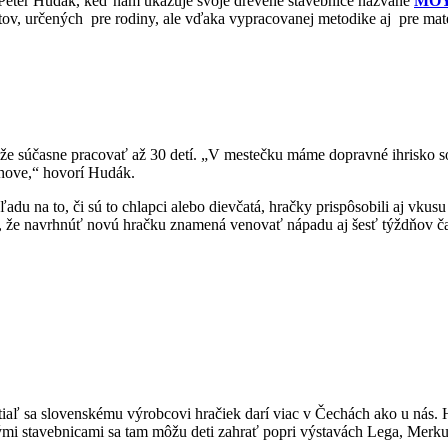
 Peter Hudák, keď nám ukazuje svoje drevené stavebnice nazvané
MOY
setov, určených pre rodiny, ale vďaka vypracovanej metodike aj pre mat
že súčasne pracovať až 30 detí. „V mestečku máme dopravné ihrisko so 
ýchove,“ hovorí Hudák.
du na to, či sú to chlapci alebo dievčatá, hračky prispôsobili aj vkus
e, že navrhnúť novú hračku znamená venovať nápadu aj šesť týždňov čas
iaľ sa slovenskému výrobcovi hračiek darí viac v Čechách ako u nás. H
ými stavebnicami sa tam môžu deti zahrať popri výstavách Lega, Merkur