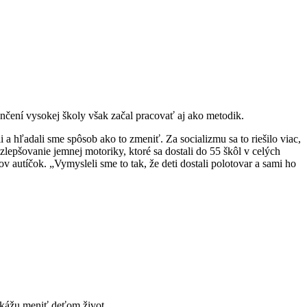
nčení vysokej školy však začal pracovať aj ako metodik.
 a hľadali sme spôsob ako to zmeniť. Za socializmu sa to riešilo viac,
lepšovanie jemnej motoriky, ktoré sa dostali do 55 škôl v celých
v autíčok. „Vymysleli sme to tak, že deti dostali polotovar a sami ho
dokážu meniť deťom život.