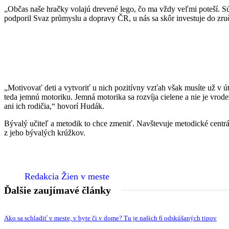
„Občas naše hračky volajú drevené lego, čo ma vždy veľmi poteší. Sú 
podporil Svaz průmyslu a dopravy ČR, u nás sa skôr investuje do zruč
„Motivovať deti a vytvoriť u nich pozitívny vzťah však musíte už v út
teda jemnú motoriku. Jemná motorika sa rozvíja cielene a nie je vroden
ani ich rodičia,“ hovorí Hudák.
Bývalý učiteľ a metodik to chce zmeniť. Navštevuje metodické centrá
z jeho bývalých krúžkov.
Redakcia Žien v meste
Ďalšie zaujímavé články
Ako sa schladiť v meste, v byte či v dome? Tu je našich 6 odskúšaných tipov