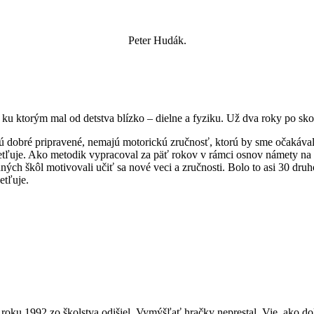
Peter Hudák.
ku ktorým mal od detstva blízko – dielne a fyziku. Už dva roky po sko
e sú dobré pripravené, nemajú motorickú zručnosť, ktorú by sme očakávali
etľuje. Ako metodik vypracoval za päť rokov v rámci osnov námety na z
ých škôl motivovali učiť sa nové veci a zručnosti. Bolo to asi 30 druho
etľuje.
v roku 1992 zo školstva odišiel. Vymýšľať hračky neprestal. Vie, ako 