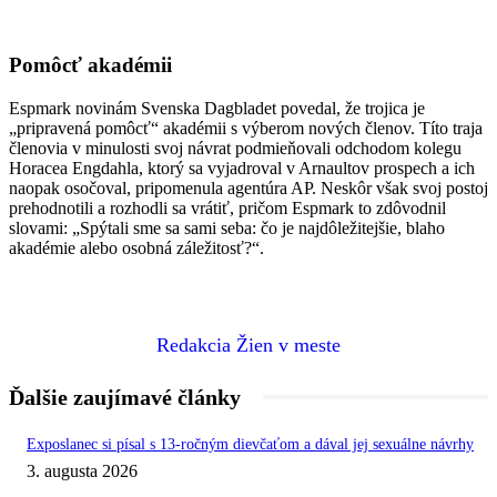
Pomôcť akadémii
Espmark novinám Svenska Dagbladet povedal, že trojica je
„pripravená pomôcť“ akadémii s výberom nových členov. Títo traja
členovia v minulosti svoj návrat podmieňovali odchodom kolegu
Horacea Engdahla, ktorý sa vyjadroval v Arnaultov prospech a ich
naopak osočoval, pripomenula agentúra AP. Neskôr však svoj postoj
prehodnotili a rozhodli sa vrátiť, pričom Espmark to zdôvodnil
slovami: „Spýtali sme sa sami seba: čo je najdôležitejšie, blaho
akadémie alebo osobná záležitosť?“.
Redakcia Žien v meste
Ďalšie zaujímavé články
Exposlanec si písal s 13-ročným dievčaťom a dával jej sexuálne návrhy
3. augusta 2026