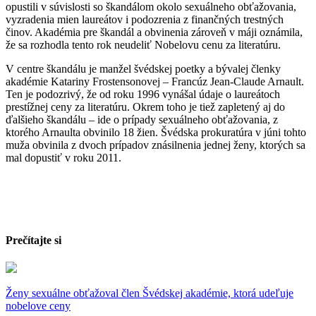
opustili v súvislosti so škandálom okolo sexuálneho obťažovania,
vyzradenia mien laureátov i podozrenia z finančných trestných
činov. Akadémia pre škandál a obvinenia zároveň v máji oznámila,
že sa rozhodla tento rok neudeliť Nobelovu cenu za literatúru.
V centre škandálu je manžel švédskej poetky a bývalej členky
akadémie Katariny Frostensonovej – Francúz Jean-Claude Arnault.
Ten je podozrivý, že od roku 1996 vynášal údaje o laureátoch
prestížnej ceny za literatúru. Okrem toho je tiež zapletený aj do
ďalšieho škandálu – ide o prípady sexuálneho obťažovania, z
ktorého Arnaulta obvinilo 18 žien. Švédska prokuratúra v júni tohto
muža obvinila z dvoch prípadov znásilnenia jednej ženy, ktorých sa
mal dopustiť v roku 2011.
Prečítajte si
Ženy sexuálne obťažoval člen Švédskej akadémie, ktorá udeľuje
nobelove ceny