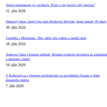
Teória pripútanosti vo vzťahoch: Prečo o nej hovorí celý internet?
31. júla 2026
Oskarový herec Jared Leto mal obťažovať dievčatá, ktoré nemali 18 rokov
30. júla 2026
Tragédia v Michigane: Otec zabil celú rodinu a zapálil dom
28. júla 2026
Andrewa Tatea s bratom zadržali. Británia rozšírila obvinenia zo znásilnen
a obchodu s lidmi
19. júla 2026
V Košiciach sa v čiernom pochodovalo za zavraždenú Zuzanu a obete
domáceho násilia
7. júla 2026