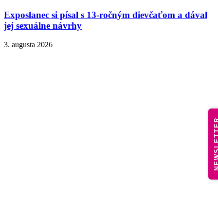
Exposlanec si písal s 13-ročným dievčaťom a dával
jej sexuálne návrhy
3. augusta 2026
NEWSLE