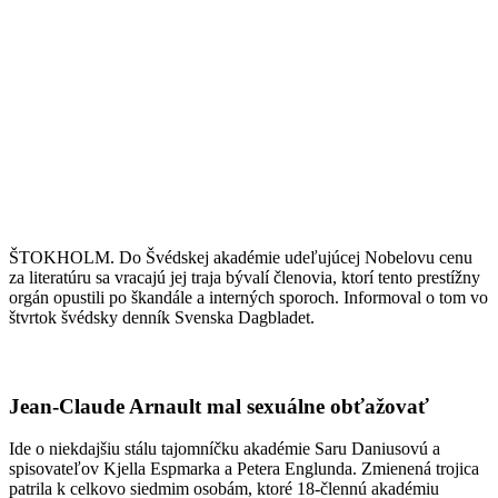
ŠTOKHOLM. Do Švédskej akadémie udeľujúcej Nobelovu cenu
za literatúru sa vracajú jej traja bývalí členovia, ktorí tento prestížny
orgán opustili po škandále a interných sporoch. Informoval o tom vo
štvrtok švédsky denník Svenska Dagbladet.
Jean-Claude Arnault mal sexuálne obťažovať
Ide o niekdajšiu stálu tajomníčku akadémie Saru Daniusovú a
spisovateľov Kjella Espmarka a Petera Englunda. Zmienená trojica
patrila k celkovo siedmim osobám, ktoré 18-člennú akadémiu