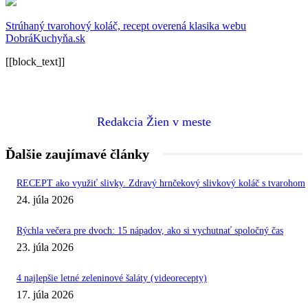
Strúhaný tvarohový koláč, recept overená klasika webu
DobráKuchyňa.sk
[[block_text]]
Redakcia Žien v meste
Ďalšie zaujímavé články
RECEPT ako využiť slivky. Zdravý hrnčekový slivkový koláč s tvarohom
24. júla 2026
Rýchla večera pre dvoch: 15 nápadov, ako si vychutnať spoločný čas
23. júla 2026
4 najlepšie letné zeleninové šaláty (videorecepty)
17. júla 2026