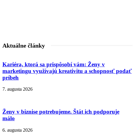
Aktuálne články
Kariéra, ktorá sa prispôsobí vám: Ženy v
marketingu využívajú kreativitu a schopnosť podať
príbeh
7. augusta 2026
Ženy v biznise potrebujeme. Štát ich podporuje
málo
6. augusta 2026