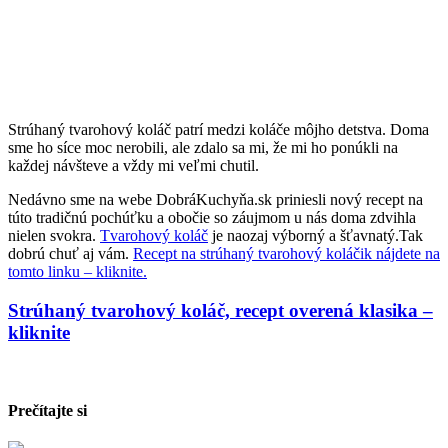
Strúhaný tvarohový koláč patrí medzi koláče môjho detstva. Doma
sme ho síce moc nerobili, ale zdalo sa mi, že mi ho ponúkli na
každej návšteve a vždy mi veľmi chutil.
Nedávno sme na webe DobráKuchyňa.sk priniesli nový recept na
túto tradičnú pochúťku a obočie so záujmom u nás doma zdvihla
nielen svokra.
Tvarohový koláč
je naozaj výborný a šťavnatý.Tak
dobrú chuť aj vám.
Recept na strúhaný tvarohový koláčik nájdete na
tomto linku – kliknite.
Strúhaný tvarohový koláč, recept overená klasika –
kliknite
Prečítajte si