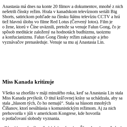
Anastasia má dnes na konte 20 filmov a dokumentov, mnohé z nich
nešetrili čínsky režim. Hrala v kanadskom televíznom seriáli Big
Shorts, satirickom pohľade na čínsku štátnu televíziu CCTV a hrá
tiež hlavnú úlohu vo filme Red Lotus (Červený lotos). Film je
o žene, ktorú v Číne uväznili, pretože sa venuje Falun Gong, čo je
spôsob meditácie založený na hodnotách budhizmu, taoizmu
a konfucianizmu. Falun Gong čínsky režim zakazuje a jeho
vyznávačov prenasleduje. Venuje sa mu aj Anastasia Lin.
Miss Kanada kritizuje
Všetko sa zhoršilo v máji minulého roka, keď sa Anastasia Lin stala
Miss Kanada prvýkrát. O titul kráľovnej krásy sa uchádzala, aby sa
stala „hlasom tých, čo ho nemajú“. Stala sa hlasom mnohých
Číňanov, ktorí nesúhlasia s komunistickým režimom. Aj za nich
prehovorila v júli v americkom Kongrese, kde hovorila
o potlačovaní slobody vyznania.