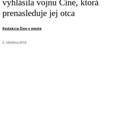
vyhlásila vojnu Číne, ktorá
prenasleduje jej otca
Redakcia Žien v meste
2. októbra 2016