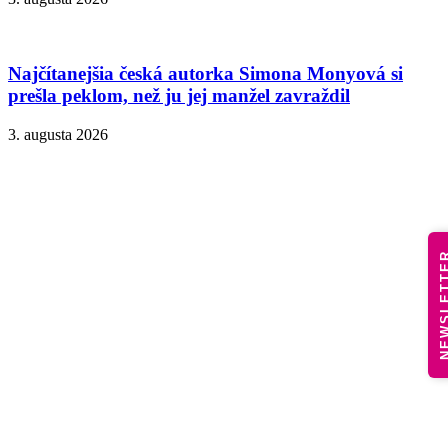
Najčítanejšia česká autorka Simona Monyová si
prešla peklom, než ju jej manžel zavraždil
3. augusta 2026
NEWSLE