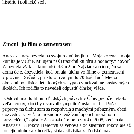
históriu i politické vedy.
Zmenil ju film o zemetrasení
Anastasia nezanevrela na svoju rodnú krajinu. „Moje korene a moja
kultúra je v Číne. Milujem našu tradičnú kultúru a hodnoty,“ hovorí.
Zanevrela však na komunistický režim. Najviac sa o tom, čo sa
doma deje, dozvedela, keď prijala úlohu vo filme o zemetrasení
v provincii Sečuán, pri ktorom zahynulo 70-tisíc ľudí. Medzi
obeťami boli tisíce detí, ktorých zasypalo v nekvalitne postavených
školách. Ich rodičia to nevedeli odpustiť čínskej vláde.
„Oslovili ma do filmu o ľudských právach v Číne, pretože nebolo
veľa hercov, ktorí by riskovali sympatie čínskeho trhu. Počas
prípravy na úlohu som sa rozprávala s mnohými príbuznými obetí,
dozvedela sa veľa o hroznom zneužívaní aj o ich morálnom
presvedčení,“ opisuje Anastasia. To bolo v roku 2008, keď mala
Anastasia 18 rokov. Herectvu sa venovala od siedmich rokov, ale až
po tejto úlohe sa z herečky stala aktivistka za ľudské práva.