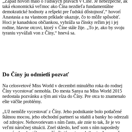
„Západ hovorí málo o ľudských právach v Číne. Je nebezpečné, ak
taká ekonomická veľmoc ako Čína nezdieľa fundamentálne
demokratické hodnoty a rešpekt pre ľudskú dôstojnosť,“ hovorí
Anastasia a na vlastnom príklade ukazuje, čo to môže spôsobiť.
Hoci je kanadskou občiankou, vyhráža sa čínsky režim jej i jej
rodine, hlavne otcovi, ktorý v Číne stále žije. „To je, ako by svoju
tyraniu vyvážali von z Číny,“ hnevá sa.
Do Číny ju odmietli pozvať
Na celosvetové Miss World v decembri minulého roka do rodnej
Číny vycestovať nemohla. Do mesta Sanya na Miss World 2015
nedostala pozvánku a tým ani víza do Číny. Pre otca to znamenalo
ešte väčšie problémy.
„Už nemôže vycestovať z Číny. Jeho podnikanie bolo potlačené
štátnou mocou, jeho obchodní partneri sa stiahli a banky ho odrezali
od zdrojov. Nehovorievam s ním často, ale znie to tak, že je vo
veľmi náročnej situácii. Znel skleslo, keď som s ním naposledy