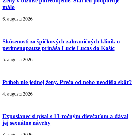
Ženy v biznise potrebujeme. Štát ich podporuje
málo
6. augusta 2026
Skúsenosti zo špičkových zahraničných kliník o
perimenopauze prináša Lucie Lucas do Košíc
5. augusta 2026
Príbeh nie jednej ženy. Prečo od neho neodišla skôr?
4. augusta 2026
Exposlanec si písal s 13-ročným dievčaťom a dával
jej sexuálne návrhy
3. augusta 2026