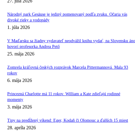
27. júla 2026
Národný park Gesäuse je jediný pomenovaný podľa zvuku. Očaria vás
divoké rieky a vodopády
1. júla 2026
V Maďarsku sa žiadny vydavateľ neodvážil knihu vydať, na Slovensku áno
hovorí profesorka Andrea Pető
25. mája 2026
Zomrela kráľovná českých rozprávok Marcela Pittermannová. Mala 93
rokov
6. mája 2026
Princezná Charlotte má 11 rokov. William a Kate zdieľajú rodinné
momenty
3. mája 2026
Tipy na predĺžený víkend: Eger, Kodaň či Olomouc a ďalších 15 miest
28. apríla 2026