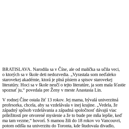
BRATISLAVA. Narodila sa v Číne, ale od malička sa učila veci,
o ktorých sa v škole deti nedozvedia. „Vyrastala som neďaleko
starovekej akadémie, ktorá je plná písiem a spisov starovekej
literatúry. Hoci sa v škole neučí o tejto literatúre, ja som mala šťastie
spoznať ju,“ povedala pre Ženy v meste Anastasia Lin.
V rodnej Číne ostala žiť 13 rokov. Jej mama, bývalá univerzitná
profesorka, chcela, aby sa vzdelávala v inej krajine. „Vedela, že
západný spôsob vzdelávania a západná spoločnosť dávajú viac
príležitostí pre otvorené myslenie a že to bude pre mňa lepšie, keď
ma tam vezme,“ hovorí. S mamou žili do 18 rokov vo Vancouvri,
potom odišla na univerzitu do Toronta, kde študovala divadlo,