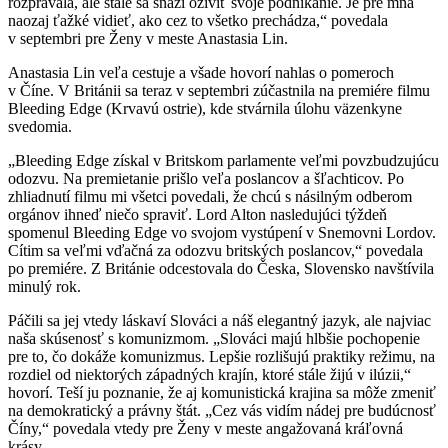
rozprávala, ale stále sa snaží oživiť svoje podnikanie. Je pre mňa
naozaj ťažké vidieť, ako cez to všetko prechádza,“ povedala
v septembri pre Ženy v meste Anastasia Lin.
Anastasia Lin veľa cestuje a všade hovorí nahlas o pomeroch
v Číne. V Británii sa teraz v septembri zúčastnila na premiére filmu
Bleeding Edge (Krvavú ostrie), kde stvárnila úlohu väzenkyne
svedomia.
„Bleeding Edge získal v Britskom parlamente veľmi povzbudzujúcu
odozvu. Na premietanie prišlo veľa poslancov a šľachticov. Po
zhliadnutí filmu mi všetci povedali, že chcú s násilným odberom
orgánov ihneď niečo spraviť. Lord Alton nasledujúci týždeň
spomenul Bleeding Edge vo svojom vystúpení v Snemovni Lordov.
Cítim sa veľmi vďačná za odozvu britských poslancov,“ povedala
po premiére. Z Británie odcestovala do Česka, Slovensko navštívila
minulý rok.
Páčili sa jej vtedy láskaví Slováci a náš elegantný jazyk, ale najviac
naša skúsenosť s komunizmom. „Slováci majú hlbšie pochopenie
pre to, čo dokáže komunizmus. Lepšie rozlišujú praktiky režimu, na
rozdiel od niektorých západných krajín, ktoré stále žijú v ilúzii,“
hovorí. Teší ju poznanie, že aj komunistická krajina sa môže zmeniť
na demokratický a právny štát. „Cez vás vidím nádej pre budúcnosť
Číny,“ povedala vtedy pre Ženy v meste angažovaná kráľovná
krásy.