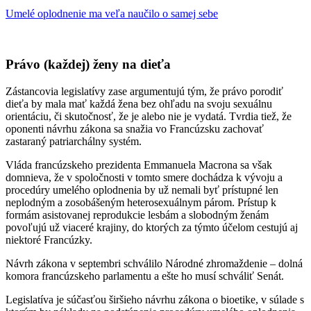
Umelé oplodnenie ma veľa naučilo o samej sebe
Právo (každej) ženy na dieťa
Zástancovia legislatívy zase argumentujú tým, že právo porodiť
dieťa by mala mať každá žena bez ohľadu na svoju sexuálnu
orientáciu, či skutočnosť, že je alebo nie je vydatá. Tvrdia tiež, že
oponenti návrhu zákona sa snažia vo Francúzsku zachovať
zastaraný patriarchálny systém.
Vláda francúzskeho prezidenta Emmanuela Macrona sa však
domnieva, že v spoločnosti v tomto smere dochádza k vývoju a
procedúry umelého oplodnenia by už nemali byť prístupné len
neplodným a zosobášeným heterosexuálnym párom. Prístup k
formám asistovanej reprodukcie lesbám a slobodným ženám
povoľujú už viaceré krajiny, do ktorých za týmto účelom cestujú aj
niektoré Francúzky.
Návrh zákona v septembri schválilo Národné zhromaždenie – dolná
komora francúzskeho parlamentu a ešte ho musí schváliť Senát.
Legislatíva je súčasťou širšieho návrhu zákona o bioetike, v súlade s