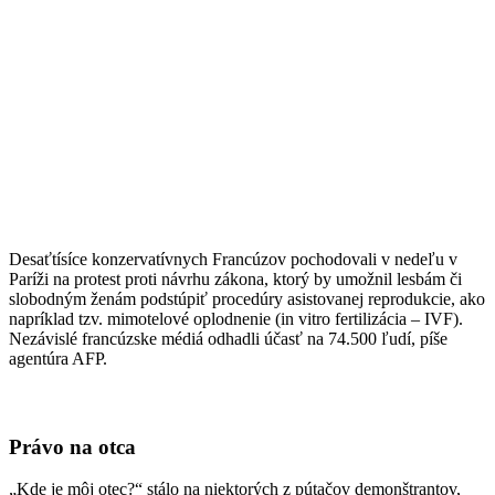
Desaťtísíce konzervatívnych Francúzov pochodovali v nedeľu v
Paríži na protest proti návrhu zákona, ktorý by umožnil lesbám či
slobodným ženám podstúpiť procedúry asistovanej reprodukcie, ako
napríklad tzv. mimotelové oplodnenie (in vitro fertilizácia – IVF).
Nezávislé francúzske médiá odhadli účasť na 74.500 ľudí, píše
agentúra AFP.
Právo na otca
„Kde je môj otec?“ stálo na niektorých z pútačov demonštrantov,