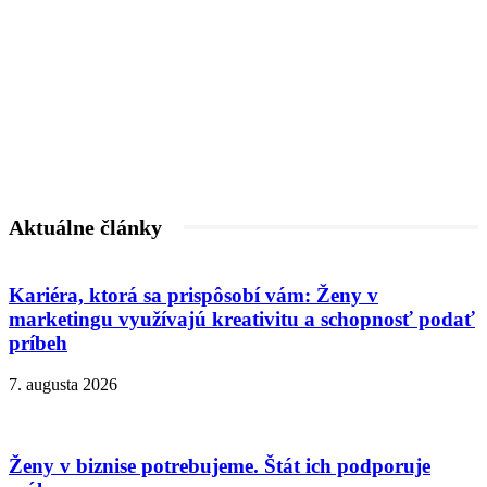
Aktuálne články
Kariéra, ktorá sa prispôsobí vám: Ženy v
marketingu využívajú kreativitu a schopnosť podať
príbeh
7. augusta 2026
Ženy v biznise potrebujeme. Štát ich podporuje