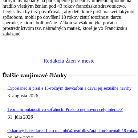
ktorým by náklady na podstúpenie procedúry umelého oplodnenia
hradilo všetkým ženám pod 43 rokov francúzske zdravotníctvo.
Legislatíva by tiež povoľovala, aby deti, ktoré prišli na svet takýmto
spôsobom, mohli po dovŕšení 18 rokov zistiť totožnosť darcu
spermie, z ktorej boli počaté. Zákon sa však netýka počatia
prostredníctvom tzv. náhradných matiek, ktoré je vo Francúzsku
zakázané.
Redakcia Žien v meste
Ďalšie zaujímavé články
Exposlanec si písal s 13-ročným dievčaťom a dával jej sexuálne návrhy
3. augusta 2026
Teória pripútanosti vo vzťahoch: Prečo o nej hovorí celý internet?
31. júla 2026
Oskarový herec Jared Leto mal obťažovať dievčatá, ktoré nemali 18 rokov