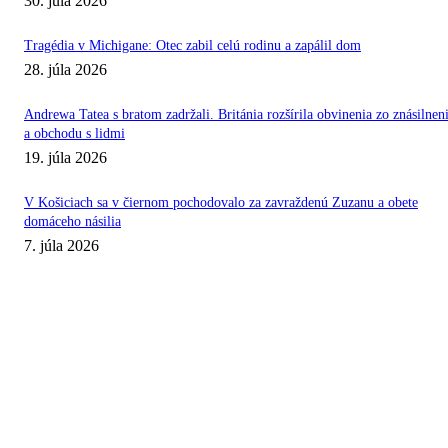
30. júla 2026
Tragédia v Michigane: Otec zabil celú rodinu a zapálil dom
28. júla 2026
Andrewa Tatea s bratom zadržali. Británia rozšírila obvinenia zo znásilnen
a obchodu s lidmi
19. júla 2026
V Košiciach sa v čiernom pochodovalo za zavraždenú Zuzanu a obete
domáceho násilia
7. júla 2026