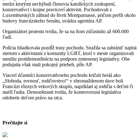
medzi ktorými nechýbali členovia katolíckych zoskupení,
konzervatívci i krajne pravicoví aktivisti. Pochodovali z
Luxemburských záhrad do štvrti Montparnasse, pričom prešli okolo
budovy francúzskeho Senátu, uvádza agentúra AP.
Organizátori protestu tvrdia, že sa na ňom zúčastnilo až 600.000
ľudí.
Polícia hliadkovala pozdĺž trasy pochodu. Snažila sa zabrániť najmä
stretom s aktivistami z komunity LGBT, ktorí v meste organizovali
menšiu protidemonštráciu na podporu zmienenej legislatívy. Obe
podujatia však mali pokojný priebeh, píše AP.
Viacerí účastníci konzervatívneho pochodu kričali heslá ako
„Sloboda, rovnosť, rodičovstvo!“ v zhromaždenom dave boli
Francúzi rôznych vekových skupín, napríklad aj rodičia s deťmi či
starší ľudia. Demonštranti tvrdia, že kontroverzná legislatíva
odoberie deťom právo na otca.
Prečítajte si