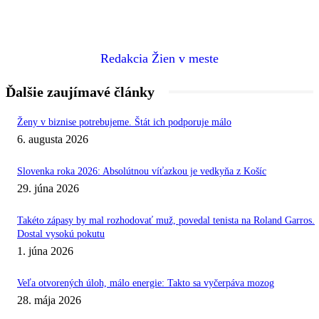
Redakcia Žien v meste
Ďalšie zaujímavé články
Ženy v biznise potrebujeme. Štát ich podporuje málo
6. augusta 2026
Slovenka roka 2026: Absolútnou víťazkou je vedkyňa z Košíc
29. júna 2026
Takéto zápasy by mal rozhodovať muž, povedal tenista na Roland Garros.
Dostal vysokú pokutu
1. júna 2026
Veľa otvorených úloh, málo energie: Takto sa vyčerpáva mozog
28. mája 2026