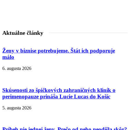
Aktuálne články
Ženy v biznise potrebujeme. Štát ich podporuje
málo
6. augusta 2026
Skúsenosti zo špičkových zahraničných kliník o
perimenopauze prináša Lucie Lucas do Košíc
5. augusta 2026
Príbeh nie jednej ženy. Prečo od neho neodišla skôr?