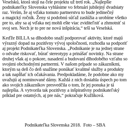
Veselskú, ktorá stojí na čele projektu už tretí rok. „
Najlepšie
podnikateľky Slovenska vyhlásime vo februári jubilejný dvadsiaty
raz. Verím, že aj vďaka tomuto partnerstvu to bude jedinečný
a magický ročník. Ženy si podobnú súťaž zaslúžia a urobíme všetko
pre to, aby sa aj vďaka nej mohli ešte viac zviditeľniť a zhmotniť si
svoj sen. Nech je to pre ne nová inšpirácia,“ teší sa Veselská.
Keďže BILLA sa dlhodobo snaží podporovať aktivity, ktoré majú
výrazný dopad na pozitívny vývoj spoločnosti, rozhodla sa podporiť
aj projekt Podnikateľka Slovenska. „
Podnikanie je na jednej strane
o odvahe riskovať, búrať stereotypy a prinášať novinky. Na strane
druhej však aj o pokore, nasadení a budovaní dlhodobého vzťahu so
svojimi obchodnými partnermi. V našom prípade so zákazníkmi,
ktorým sa deň čo deň snažíme ponúkať kvalitné služby a produkty
a tak napĺňať ich očakávania. Predpokladáme, že podobne ako my
uvažujú aj nominované dámy. Každá z nich dosiahla úspech po tom
ako svojich zákazníkov presvedčila o tom, že jej ponuka je tá
najlepšia. A vytvorila tak pozitívny a inšpiratívny podnikateľský
príklad pre ostatných, aj pre nás,“ pokračuje Kužlíková.
Podnikateľka Slovenska 2018. Foto – SBA