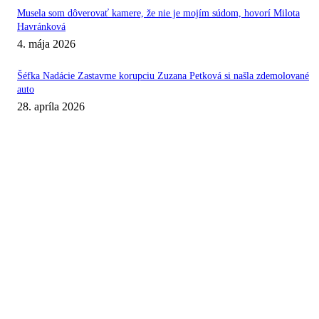
Musela som dôverovať kamere, že nie je mojím súdom, hovorí Milota
Havránková
4. mája 2026
Šéfka Nadácie Zastavme korupciu Zuzana Petková si našla zdemolované
auto
28. apríla 2026