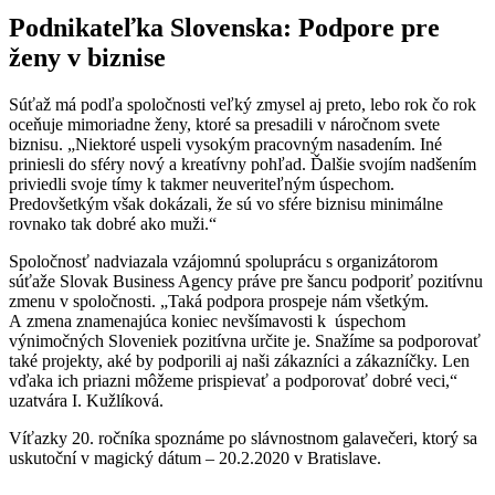
Podnikateľka Slovenska: Podpore pre
ženy v biznise
Súťaž má podľa spoločnosti veľký zmysel aj preto, lebo rok čo rok
oceňuje mimoriadne ženy, ktoré sa presadili v náročnom svete
biznisu. „
Niektoré uspeli vysokým pracovným nasadením. Iné
priniesli do sféry nový a kreatívny pohľad. Ďalšie svojím nadšením
priviedli svoje tímy k takmer neuveriteľným úspechom.
Predovšetkým však dokázali, že sú vo sfére biznisu minimálne
rovnako tak dobré ako muži.“
Spoločnosť nadviazala vzájomnú spoluprácu s organizátorom
súťaže Slovak Business Agency práve pre šancu podporiť pozitívnu
zmenu v spoločnosti. „
Taká podpora prospeje nám všetkým.
A zmena znamenajúca koniec nevšímavosti k úspechom
výnimočných Sloveniek pozitívna určite je. Snažíme sa podporovať
také projekty, aké by podporili aj naši zákazníci a zákazníčky. Len
vďaka ich priazni môžeme prispievať a podporovať dobré veci,“
uzatvára I. Kužlíková.
Víťazky 20. ročníka spoznáme po slávnostnom galavečeri, ktorý sa
uskutoční v magický dátum – 20.2.2020 v Bratislave.