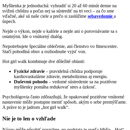
Myšlienka je jednoduchá: vyhradiť si 20 až 60 minút denne na
svižnú chôdzu a počas nej sa sústrediť na tri veci – za čo sme
vďačné, aké sú naše ciele a prečo si zaslúžime
sebavedomie
a
úspech.
Nejde o výkon, nejde o kalórie a nejde ani o porovnávanie sa s
ostatnými. Ide o vnútorný dialóg.
Nepotrebujete špeciálne oblečenie, ani členstvo vo fitnescentre.
Stačí pohodlná obuv a rozhodnutie vyjsť von.
Hot girl walk kombinuje dve dôležité oblasti:
Fyzické zdravie
– pravidelná chôdza podporuje
kardiovaskulárne zdravie, metabolizmus aj energiu.
Duševnú pohodu
– vedomé sústredenie sa na pozitívne
myšlienky pomáha redukovať stres a úzkosť.
Psychológovia často zdôrazňujú, že opakované pozitívne vnútorné
nastavenie môže postupne meniť spôsob, akým o sebe premýšľame.
A práve to je jadrom „hot girl walk“.
Nie je to len o vzhľade
Názov môže pôsobiť povrchne, no podstata je oveľa hlbšia. „Hot“