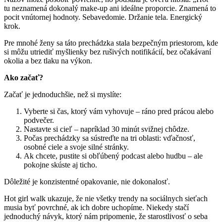
tu neznamená dokonalý make-up ani ideálne proporcie. Znamená to
pocit vnútornej hodnoty. Sebavedomie. Držanie tela. Energický
krok.
Pre mnohé ženy sa táto prechádzka stala bezpečným priestorom, kde
si môžu utriediť myšlienky bez rušivých notifikácií, bez očakávaní
okolia a bez tlaku na výkon.
Ako začať?
Začať je jednoduchšie, než si myslíte:
Vyberte si čas, ktorý vám vyhovuje – ráno pred prácou alebo
podvečer.
Nastavte si cieľ – napríklad 30 minút svižnej chôdze.
Počas prechádzky sa sústreďte na tri oblasti: vďačnosť,
osobné ciele a svoje silné stránky.
Ak chcete, pustite si obľúbený podcast alebo hudbu – ale
pokojne skúste aj ticho.
Dôležité je konzistentné opakovanie, nie dokonalosť.
Hot girl walk ukazuje, že nie všetky trendy na sociálnych sieťach
musia byť povrchné, ak ich dobre uchopíme. Niekedy stačí
jednoduchý návyk, ktorý nám pripomenie, že starostlivosť o seba