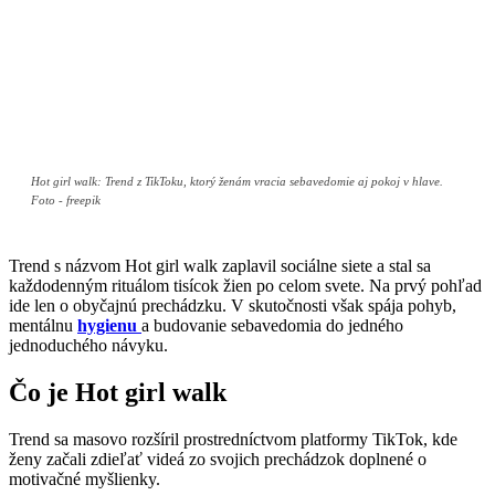
Hot girl walk: Trend z TikToku, ktorý ženám vracia sebavedomie aj pokoj v hlave.
Foto - freepik
Trend s názvom Hot girl walk zaplavil sociálne siete a stal sa
každodenným rituálom tisícok žien po celom svete. Na prvý pohľad
ide len o obyčajnú prechádzku. V skutočnosti však spája pohyb,
mentálnu
hygienu
a budovanie sebavedomia do jedného
jednoduchého návyku.
Čo je Hot girl walk
Trend sa masovo rozšíril prostredníctvom platformy TikTok, kde
ženy začali zdieľať videá zo svojich prechádzok doplnené o
motivačné myšlienky.