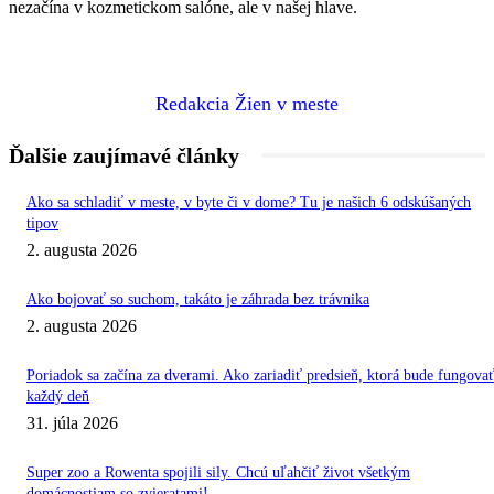
nezačína v kozmetickom salóne, ale v našej hlave.
Redakcia Žien v meste
Ďalšie zaujímavé články
Ako sa schladiť v meste, v byte či v dome? Tu je našich 6 odskúšaných
tipov
2. augusta 2026
Ako bojovať so suchom, takáto je záhrada bez trávnika
2. augusta 2026
Poriadok sa začína za dverami. Ako zariadiť predsieň, ktorá bude fungovat
každý deň
31. júla 2026
Super zoo a Rowenta spojili sily. Chcú uľahčiť život všetkým
domácnostiam so zvieratami!