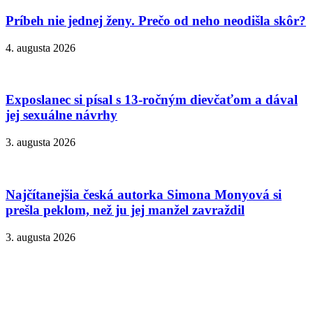
Príbeh nie jednej ženy. Prečo od neho neodišla skôr?
4. augusta 2026
Exposlanec si písal s 13-ročným dievčaťom a dával
jej sexuálne návrhy
3. augusta 2026
Najčítanejšia česká autorka Simona Monyová si
prešla peklom, než ju jej manžel zavraždil
3. augusta 2026