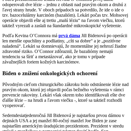
odoperovali dve lézie – jednu z oblasti nad pravým okom a druhú z
ľavej strany hrude. V oboch prípadoch sa potvrdilo, že ide o ide o
tzv. bazocelulárny karcinóm (bazalióm). Lekári počas tzv. Mohsovej
operácie objavili ešte aj tretiu „malú léziu“ na ľavom viečku, ktorú
taktiež vyrezali a zaslali na štandardné mikroskopické vyšetrenie.
Podľa Kevina O’Connora má
prvá dáma
Jill Bidenová po operácii
len menšie opuchliny a podliatiny, „cíti sa dobre“ a je „pozitívne
naladená“. Lekári sa domnievajú, že momentálne jej nehrozí žiadne
zdravotné riziko. O’Connor zdôraznil, že bazaliómy nemajú
tendenciu sa šíriť a metastázovať, ako je tomu v prípade
závažnejších foriem kožných karcinómov.
Biden o znížení onkologických ochorení
Pôvodným cieľom chirurgického zákroku bolo odstránenie lézie nad
pravým okom, ktorú jej objavili počas bežného vyšetrenia v rámci
prevencie rakoviny. Lekári však okrem toho identifikovali ešte dve
ďalšie lézie – na hrudi a ľavom viečku -, ktoré sa taktiež rozhodli
vyoperovať.
Sedemdesiatjedenročná Jill Bidenová je najstaršou prvou dámou v
dejinách USA a jej manžel 80-ročný manžel Joe Biden je zase
najstarším americkým úradujúcim prezidentom. Prezident v stredu