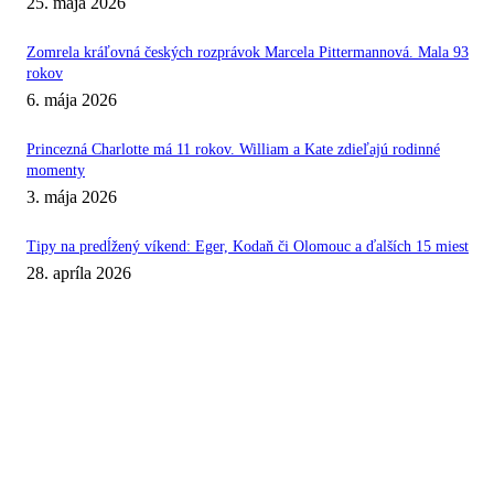
25. mája 2026
Zomrela kráľovná českých rozprávok Marcela Pittermannová. Mala 93
rokov
6. mája 2026
Princezná Charlotte má 11 rokov. William a Kate zdieľajú rodinné
momenty
3. mája 2026
Tipy na predĺžený víkend: Eger, Kodaň či Olomouc a ďalších 15 miest
28. apríla 2026