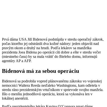
Prvá dáma USA Jill Bidenová podstúpila v stredu operačný zákrok,
počas ktorého jej odstránili dva kožné nádory: jeden objavili nad
pravým okom a druhý na hrudi. Podľa lekárov sa manželka
prezidenta Joea Bidena po operácii cíti dobre a ešte v stredu večer
(miestneho času) by sa mala vrátiť do Bieleho domu, informujú
agentúry AP a AFP.
Bidenová má za sebou operáciu
Bidenová sa podrobila vopred plánovanému zákroku vo vojenskej
nemocnici Waltera Reeda neďaleko Washingtonu, kam odletela v
stredu ráno prezidentským vrtuľníkom v sprievode svojho manžela.
Išlo o menšiu jednodňovú operáciu, ktorá sa vykonáva len v
lokálnej anestézii.
Podľa prezidentského lekára Kevina O’Connora prvej dáme