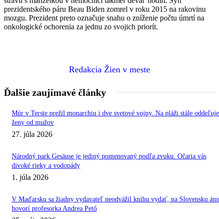
strávil s manželkou v nemocnici takmer deväť hodín. Syn
prezidentského páru Beau Biden zomrel v roku 2015 na rakovinu
mozgu. Prezident preto označuje snahu o zníženie počtu úmrtí na
onkologické ochorenia za jednu zo svojich priorít.
Redakcia Žien v meste
Ďalšie zaujímavé články
Múr v Terste prežil monarchiu i dve svetové vojny. Na pláži stále oddeľuje
ženy od mužov
27. júla 2026
Národný park Gesäuse je jediný pomenovaný podľa zvuku. Očaria vás
divoké rieky a vodopády
1. júla 2026
V Maďarsku sa žiadny vydavateľ neodvážil knihu vydať, na Slovensku áno
hovorí profesorka Andrea Pető