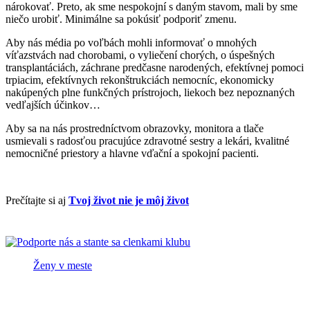
nárokovať. Preto, ak sme nespokojní s daným stavom, mali by sme
niečo urobiť. Minimálne sa pokúsiť podporiť zmenu.
Aby nás média po voľbách mohli informovať o mnohých
víťazstvách nad chorobami, o vyliečení chorých, o úspešných
transplantáciách, záchrane predčasne narodených, efektívnej pomoci
trpiacim, efektívnych rekonštrukciách nemocníc, ekonomicky
nakúpených plne funkčných prístrojoch, liekoch bez nepoznaných
vedľajších účinkov…
Aby sa na nás prostredníctvom obrazovky, monitora a tlače
usmievali s radosťou pracujúce zdravotné sestry a lekári, kvalitné
nemocničné priestory a hlavne vďační a spokojní pacienti.
Prečítajte si aj
Tvoj život nie je môj život
Ženy v meste