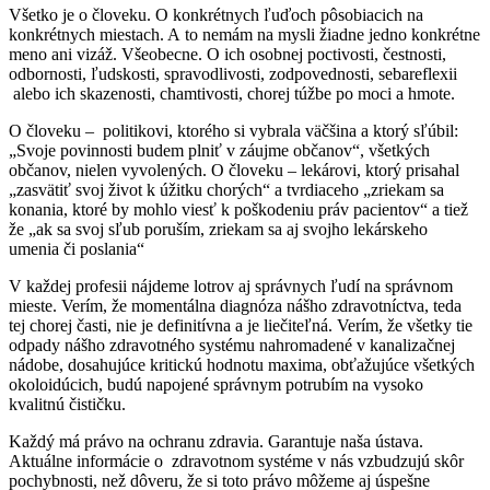
Všetko je o človeku. O konkrétnych ľuďoch pôsobiacich na
konkrétnych miestach. A to nemám na mysli žiadne jedno konkrétne
meno ani vizáž. Všeobecne. O ich osobnej poctivosti, čestnosti,
odbornosti, ľudskosti, spravodlivosti, zodpovednosti, sebareflexii
alebo ich skazenosti, chamtivosti, chorej túžbe po moci a hmote.
O človeku – politikovi, ktorého si vybrala väčšina a ktorý sľúbil:
„Svoje povinnosti budem plniť v záujme občanov“, všetkých
občanov, nielen vyvolených. O človeku – lekárovi, ktorý prisahal
„zasvätiť svoj život k úžitku chorých“ a tvrdiaceho „zriekam sa
konania, ktoré by mohlo viesť k poškodeniu práv pacientov“ a tiež
že „ak sa svoj sľub poruším, zriekam sa aj svojho lekárskeho
umenia či poslania“
V každej profesii nájdeme lotrov aj správnych ľudí na správnom
mieste. Verím, že momentálna diagnóza nášho zdravotníctva, teda
tej chorej časti, nie je definitívna a je liečiteľná. Verím, že všetky tie
odpady nášho zdravotného systému nahromadené v kanalizačnej
nádobe, dosahujúce kritickú hodnotu maxima, obťažujúce všetkých
okoloidúcich, budú napojené správnym potrubím na vysoko
kvalitnú čističku.
Každý má právo na ochranu zdravia. Garantuje naša ústava.
Aktuálne informácie o zdravotnom systéme v nás vzbudzujú skôr
pochybnosti, než dôveru, že si toto právo môžeme aj úspešne