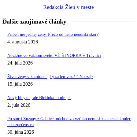
Redakcia Žien v meste
Ďalšie zaujímavé články
Príbeh nie jednej ženy. Prečo od neho neodišla skôr?
4. augusta 2026
Nevážne vo vážnom svete: VÉ ŠTVORKA v Trávnici
24. júla 2026
Život ženy v kamióne: „Ty sa len vozíš.“ Naozaj?
15. júla 2026
Nový bicykel, ale Birkinka to nie je
2. júla 2026
Po smrti Zuzany z Gelnice: odchod zo vzťahu nemusí znamenať koniec
nebezpečenstva
30. júna 2026