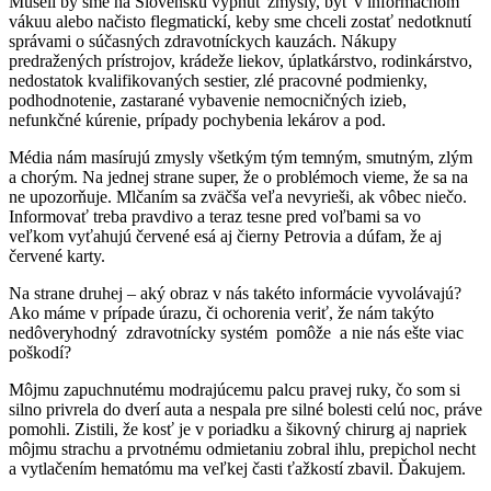
Museli by sme na Slovensku vypnúť zmysly, byť v informačnom
vákuu alebo načisto flegmatickí, keby sme chceli zostať nedotknutí
správami o súčasných zdravotníckych kauzách. Nákupy
predražených prístrojov, krádeže liekov, úplatkárstvo, rodinkárstvo,
nedostatok kvalifikovaných sestier, zlé pracovné podmienky,
podhodnotenie, zastarané vybavenie nemocničných izieb,
nefunkčné kúrenie, prípady pochybenia lekárov a pod.
Média nám masírujú zmysly všetkým tým temným, smutným, zlým
a chorým. Na jednej strane super, že o problémoch vieme, že sa na
ne upozorňuje. Mlčaním sa zväčša veľa nevyrieši, ak vôbec niečo.
Informovať treba pravdivo a teraz tesne pred voľbami sa vo
veľkom vyťahujú červené esá aj čierny Petrovia a dúfam, že aj
červené karty.
Na strane druhej – aký obraz v nás takéto informácie vyvolávajú?
Ako máme v prípade úrazu, či ochorenia veriť, že nám takýto
nedôveryhodný zdravotnícky systém pomôže a nie nás ešte viac
poškodí?
Môjmu zapuchnutému modrajúcemu palcu pravej ruky, čo som si
silno privrela do dverí auta a nespala pre silné bolesti celú noc, práve
pomohli. Zistili, že kosť je v poriadku a šikovný chirurg aj napriek
môjmu strachu a prvotnému odmietaniu zobral ihlu, prepichol necht
a vytlačením hematómu ma veľkej časti ťažkostí zbavil. Ďakujem.