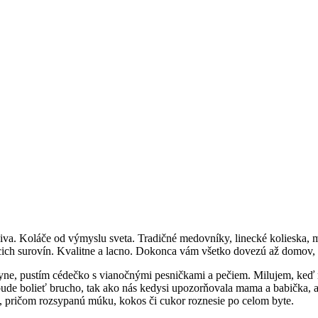
iva. Koláče od výmyslu sveta. Tradičné medovníky, linecké kolieska, 
ácich surovín. Kvalitne a lacno. Dokonca vám všetko dovezú až domov
yne, pustím cédečko s vianočnými pesničkami a pečiem. Milujem, keď m
o bude bolieť brucho, tak ako nás kedysi upozorňovala mama a babička,
e, pričom rozsypanú múku, kokos či cukor roznesie po celom byte.