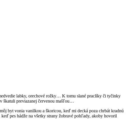
medvedie labky, orechové rožky… K tomu slané praclíky či tyčinky
, v škatuli previazanej červenou mašľou…
ôj byt vonia vanilkou a škoricou, keď mi decká poza chrbát kradnú
 a keď pes hádže na všetky strany žobravé pohľady, akoby hovoril