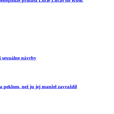
menopauze prináša Lucie Lucas do Košíc
j sexuálne návrhy
 peklom, než ju jej manžel zavraždil