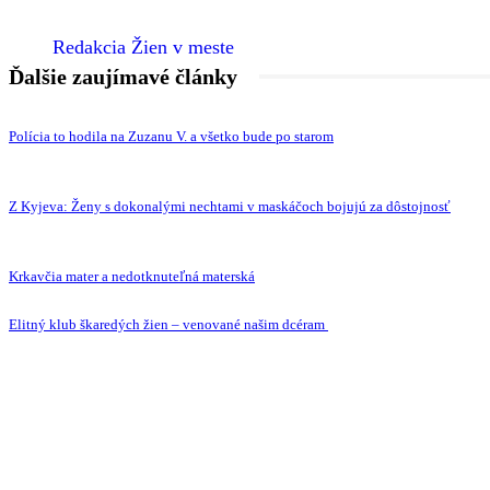
Redakcia Žien v meste
Ďalšie zaujímavé články
Polícia to hodila na Zuzanu V. a všetko bude po starom
Z Kyjeva: Ženy s dokonalými nechtami v maskáčoch bojujú za dôstojnosť
Krkavčia mater a nedotknuteľná materská
Elitný klub škaredých žien – venované našim dcéram