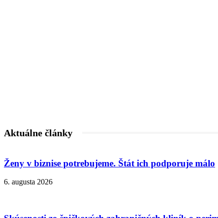
Aktuálne články
Ženy v biznise potrebujeme. Štát ich podporuje málo
6. augusta 2026