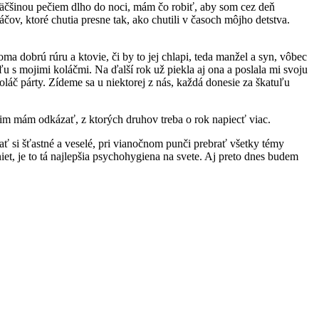
 väčšinou pečiem dlho do noci, mám čo robiť, aby som cez deň
ov, ktoré chutia presne tak, ako chutili v časoch môjho detstva.
ma dobrú rúru a ktovie, či by to jej chlapi, teda manžel a syn, vôbec
ľu s mojimi koláčmi. Na ďalší rok už piekla aj ona a poslala mi svoju
áč párty. Zídeme sa u niektorej z nás, každá donesie za škatuľu
 im mám odkázať, z ktorých druhov treba o rok napiecť viac.
lať si šťastné a veselé, pri vianočnom punči prebrať všetky témy
et, je to tá najlepšia psychohygiena na svete. Aj preto dnes budem