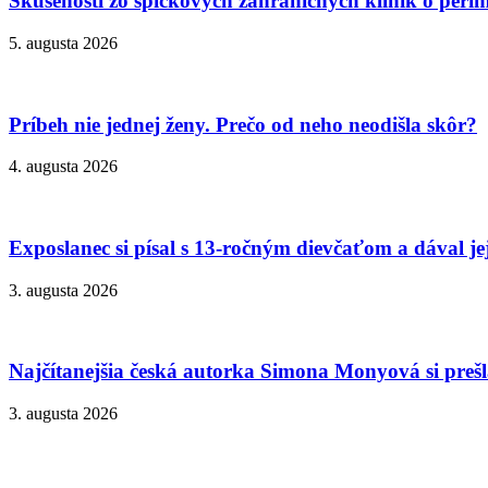
Skúsenosti zo špičkových zahraničných kliník o peri
5. augusta 2026
Príbeh nie jednej ženy. Prečo od neho neodišla skôr?
4. augusta 2026
Exposlanec si písal s 13-ročným dievčaťom a dával je
3. augusta 2026
Najčítanejšia česká autorka Simona Monyová si prešla
3. augusta 2026