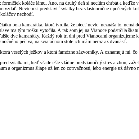
z formičiek koláče lámu. Áno, na druhý deň si necítim chrbát a keďže
 vzdať. Neviem si predstaviť sviatky bez vlastnoručne upečených koláč
h koláčov nechodí.
iatku bola kamarátka, ktorá tvrdila, že piecť nevie, neznáša to, nemá do
hlave ma tým trošku vytočila. A tak som jej na Vianoce podstrčila škatu
lšie dve kamarátky. Každý rok tri dni pred Vianocami organizujeme kol
vianočného pečiva, na sviatočnom stole ich mám neraz až dvanásť.
, ktorá veselých ježkov a ktorá famózne zázvorníky. A oznamujú mi, čo
a pred sviatkami, keď všade ešte vládne predvianočný stres a zhon, zaže
 a organizmus šliape už len zo zotrvačnosti, lebo energie už dávno ni