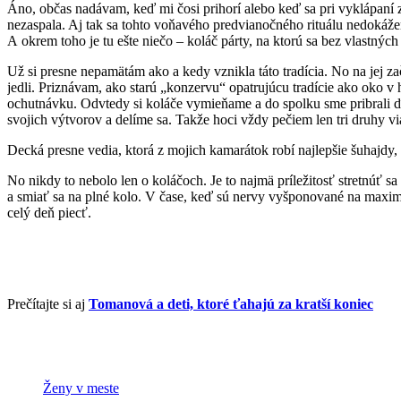
Áno, občas nadávam, keď mi čosi prihorí alebo keď sa pri vyklápaní 
nezaspala. Aj tak sa tohto voňavého predvianočného rituálu nedokážem
A okrem toho je tu ešte niečo – koláč párty, na ktorú sa bez vlastnýc
Už si presne nepamätám ako a kedy vznikla táto tradícia. No na jej zač
jedli. Priznávam, ako starú „konzervu“ opatrujúcu tradície ako oko v 
ochutnávku. Odvtedy si koláče vymieňame a do spolku sme pribrali ďa
svojich výtvorov a delíme sa. Takže hoci vždy pečiem len tri druhy 
Decká presne vedia, ktorá z mojich kamarátok robí najlepšie šuhajdy
No nikdy to nebolo len o koláčoch. Je to najmä príležitosť stretnúť s
a smiať sa na plné kolo. V čase, keď sú nervy vyšponované na maximum
celý deň piecť.
Prečítajte si aj
Tomanová a deti, ktoré ťahajú za kratší koniec
Ženy v meste