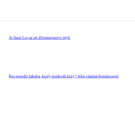
Aj Juraj Loj sa pri Zbormajstrovi mýli
Kto porodil Jakuba, ktorý nenávidí ženy? Jeho vlastná bezmocnosť