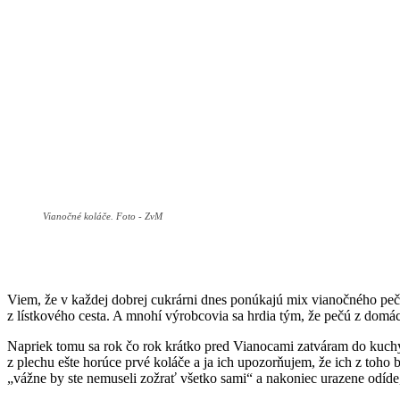
Vianočné koláče. Foto - ZvM
Viem, že v každej dobrej cukrárni dnes ponúkajú mix vianočného peč
z lístkového cesta. A mnohí výrobcovia sa hrdia tým, že pečú z dom
Napriek tomu sa rok čo rok krátko pred Vianocami zatváram do kuch
z plechu ešte horúce prvé koláče a ja ich upozorňujem, že ich z toh
„vážne by ste nemuseli zožrať všetko sami“ a nakoniec urazene odíd