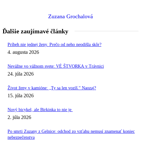
Zuzana Grochalová
Ďalšie zaujímavé články
Príbeh nie jednej ženy. Prečo od neho neodišla skôr?
4. augusta 2026
Nevážne vo vážnom svete: VÉ ŠTVORKA v Trávnici
24. júla 2026
Život ženy v kamióne: „Ty sa len vozíš.“ Naozaj?
15. júla 2026
Nový bicykel, ale Birkinka to nie je
2. júla 2026
Po smrti Zuzany z Gelnice: odchod zo vzťahu nemusí znamenať koniec
nebezpečenstva