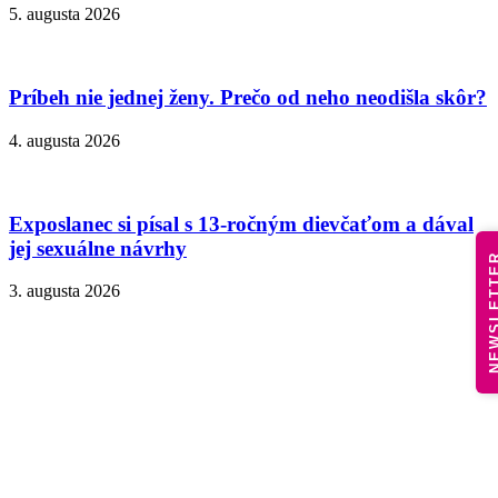
5. augusta 2026
Príbeh nie jednej ženy. Prečo od neho neodišla skôr?
4. augusta 2026
Exposlanec si písal s 13-ročným dievčaťom a dával
jej sexuálne návrhy
NEWSLE
3. augusta 2026