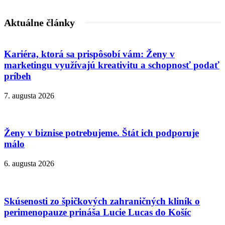
Aktuálne články
Kariéra, ktorá sa prispôsobí vám: Ženy v
marketingu využívajú kreativitu a schopnosť podať
príbeh
7. augusta 2026
Ženy v biznise potrebujeme. Štát ich podporuje
málo
6. augusta 2026
Skúsenosti zo špičkových zahraničných kliník o
perimenopauze prináša Lucie Lucas do Košíc