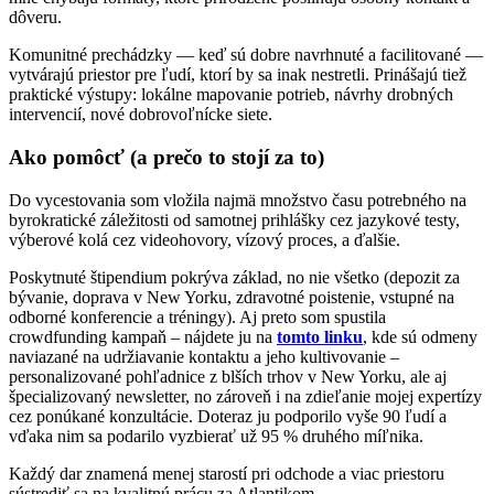
dôveru.
Komunitné prechádzky — keď sú dobre navrhnuté a facilitované —
vytvárajú priestor pre ľudí, ktorí by sa inak nestretli. Prinášajú tiež
praktické výstupy: lokálne mapovanie potrieb, návrhy drobných
intervencií, nové dobrovoľnícke siete.
Ako pomôcť (a prečo to stojí za to)
Do vycestovania som vložila najmä množstvo času potrebného na
byrokratické záležitosti od samotnej prihlášky cez jazykové testy,
výberové kolá cez videohovory, vízový proces, a ďalšie.
Poskytnuté štipendium pokrýva základ, no nie všetko (depozit za
bývanie, doprava v New Yorku, zdravotné poistenie, vstupné na
odborné konferencie a tréningy). Aj preto som spustila
crowdfunding kampaň – nájdete ju na
tomto linku
, kde sú odmeny
naviazané na udržiavanie kontaktu a jeho kultivovanie –
personalizované pohľadnice z blších trhov v New Yorku, ale aj
špecializovaný newsletter, no zároveň i na zdieľanie mojej expertízy
cez ponúkané konzultácie. Doteraz ju podporilo vyše 90 ľudí a
vďaka nim sa podarilo vyzbierať už 95 % druhého míľnika.
Každý dar znamená menej starostí pri odchode a viac priestoru
sústrediť sa na kvalitnú prácu za Atlantikom.