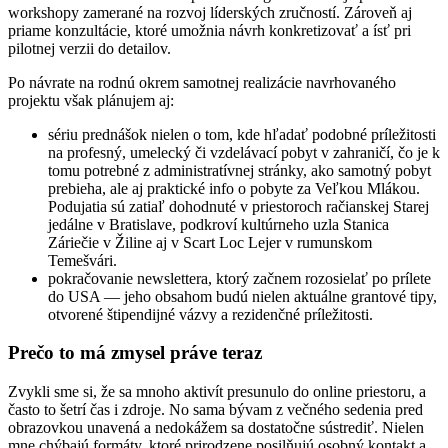
workshopy zamerané na rozvoj líderských zručností. Zároveň aj
priame konzultácie, ktoré umožnia návrh konkretizovať a ísť pri
pilotnej verzii do detailov.
Po návrate na rodnú okrem samotnej realizácie navrhovaného
projektu však plánujem aj:
sériu prednášok nielen o tom, kde hľadať podobné príležitosti
na profesný, umelecký či vzdelávací pobyt v zahraničí, čo je k
tomu potrebné z administratívnej stránky, ako samotný pobyt
prebieha, ale aj praktické info o pobyte za Veľkou Mlákou.
Podujatia sú zatiaľ dohodnuté v priestoroch račianskej Starej
jedálne v Bratislave, podkroví kultúrneho uzla Stanica
Záriečie v Žiline aj v Scart Loc Lejer v rumunskom
Temešvári.
pokračovanie newslettera, ktorý začnem rozosielať po prílete
do USA — jeho obsahom budú nielen aktuálne grantové tipy,
otvorené štipendijné vázvy a rezidenčné príležitosti.
Prečo to má zmysel práve teraz
Zvykli sme si, že sa mnoho aktivít presunulo do online priestoru, a
často to šetrí čas i zdroje. No sama bývam z večného sedenia pred
obrazovkou unavená a nedokážem sa dostatočne sústrediť. Nielen
mne chýbajú formáty, ktoré prirodzene posilňujú osobný kontakt a