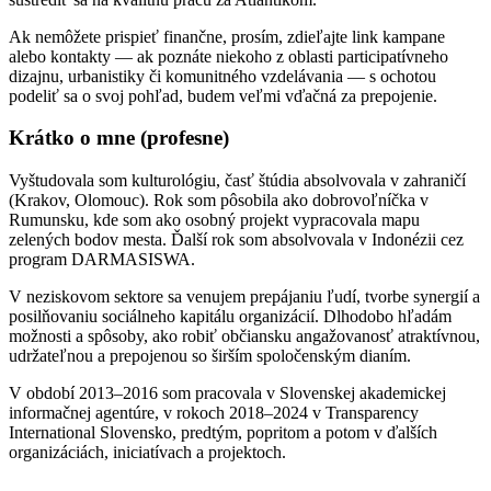
Ak nemôžete prispieť finančne, prosím, zdieľajte link kampane
alebo kontakty — ak poznáte niekoho z oblasti participatívneho
dizajnu, urbanistiky či komunitného vzdelávania — s ochotou
podeliť sa o svoj pohľad, budem veľmi vďačná za prepojenie.
Krátko o mne (profesne)
Vyštudovala som kulturológiu, časť štúdia absolvovala v zahraničí
(Krakov, Olomouc). Rok som pôsobila ako dobrovoľníčka v
Rumunsku, kde som ako osobný projekt vypracovala mapu
zelených bodov mesta. Ďalší rok som absolvovala v Indonézii cez
program DARMASISWA.
V neziskovom sektore sa venujem prepájaniu ľudí, tvorbe synergií a
posilňovaniu sociálneho kapitálu organizácií. Dlhodobo hľadám
možnosti a spôsoby, ako robiť občiansku angažovanosť atraktívnou,
udržateľnou a prepojenou so širším spoločenským dianím.
V období 2013–2016 som pracovala v Slovenskej akademickej
informačnej agentúre, v rokoch 2018–2024 v Transparency
International Slovensko, predtým, popritom a potom v ďalších
organizáciách, iniciatívach a projektoch.