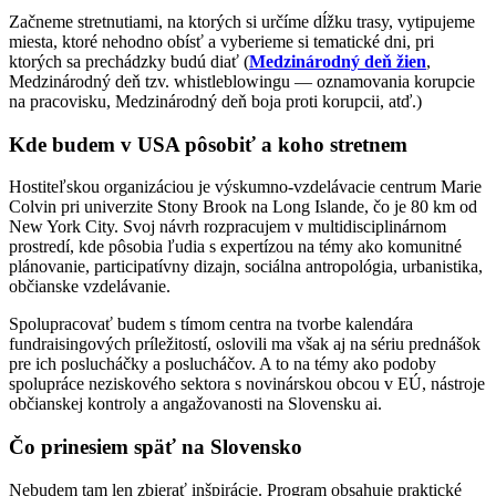
Začneme stretnutiami, na ktorých si určíme dĺžku trasy, vytipujeme
miesta, ktoré nehodno obísť a vyberieme si tematické dni, pri
ktorých sa prechádzky budú diať (
Medzinárodný deň žien
,
Medzinárodný deň tzv. whistleblowingu — oznamovania korupcie
na pracovisku, Medzinárodný deň boja proti korupcii, atď.)
Kde budem v USA pôsobiť a koho stretnem
Hostiteľskou organizáciou je výskumno-vzdelávacie centrum Marie
Colvin pri univerzite Stony Brook na Long Islande, čo je 80 km od
New York City. Svoj návrh rozpracujem v multidisciplinárnom
prostredí, kde pôsobia ľudia s expertízou na témy ako komunitné
plánovanie, participatívny dizajn, sociálna antropológia, urbanistika,
občianske vzdelávanie.
Spolupracovať budem s tímom centra na tvorbe kalendára
fundraisingových príležitostí, oslovili ma však aj na sériu prednášok
pre ich poslucháčky a poslucháčov. A to na témy ako podoby
spolupráce neziskového sektora s novinárskou obcou v EÚ, nástroje
občianskej kontroly a angažovanosti na Slovensku ai.
Čo prinesiem späť na Slovensko
Nebudem tam len zbierať inšpirácie. Program obsahuje praktické