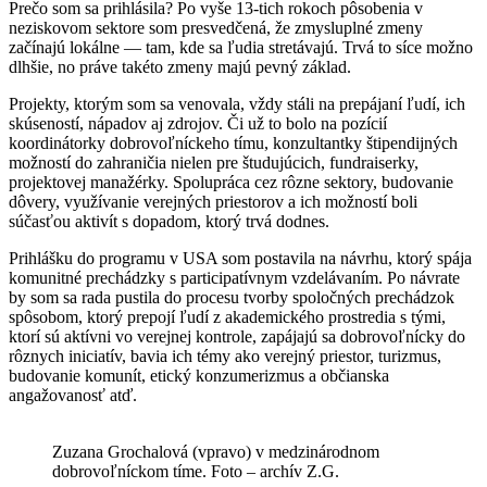
Prečo som sa prihlásila? Po vyše 13-tich rokoch pôsobenia v
neziskovom sektore som presvedčená, že zmysluplné zmeny
začínajú lokálne — tam, kde sa ľudia stretávajú. Trvá to síce možno
dlhšie, no práve takéto zmeny majú pevný základ.
Projekty, ktorým som sa venovala, vždy stáli na prepájaní ľudí, ich
skúseností, nápadov aj zdrojov. Či už to bolo na pozícií
koordinátorky dobrovoľníckeho tímu, konzultantky štipendijných
možností do zahraničia nielen pre študujúcich, fundraiserky,
projektovej manažérky. Spolupráca cez rôzne sektory, budovanie
dôvery, využívanie verejných priestorov a ich možností boli
súčasťou aktivít s dopadom, ktorý trvá dodnes.
Prihlášku do programu v USA som postavila na návrhu, ktorý spája
komunitné prechádzky s participatívnym vzdelávaním. Po návrate
by som sa rada pustila do procesu tvorby spoločných prechádzok
spôsobom, ktorý prepojí ľudí z akademického prostredia s tými,
ktorí sú aktívni vo verejnej kontrole, zapájajú sa dobrovoľnícky do
rôznych iniciatív, bavia ich témy ako verejný priestor, turizmus,
budovanie komunít, etický konzumerizmus a občianska
angažovanosť atď.
Zuzana Grochalová (vpravo) v medzinárodnom
dobrovoľníckom tíme. Foto – archív Z.G.