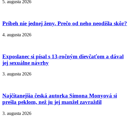
5. augusta 2026
Príbeh nie jednej ženy. Prečo od neho neodišla skôr?
4. augusta 2026
Exposlanec si písal s 13-ročným dievčaťom a dával
jej sexuálne návrhy
3. augusta 2026
Najčítanejšia česká autorka Simona Monyová si
prešla peklom, než ju jej manžel zavraždil
3. augusta 2026