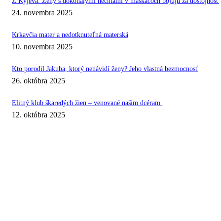
Z Kyjeva: Ženy s dokonalými nechtami v maskáčoch bojujú za dôstojnosť
24. novembra 2025
Krkavčia mater a nedotknuteľná materská
10. novembra 2025
Kto porodil Jakuba, ktorý nenávidí ženy? Jeho vlastná bezmocnosť
26. októbra 2025
Elitný klub škaredých žien – venované našim dcéram
12. októbra 2025