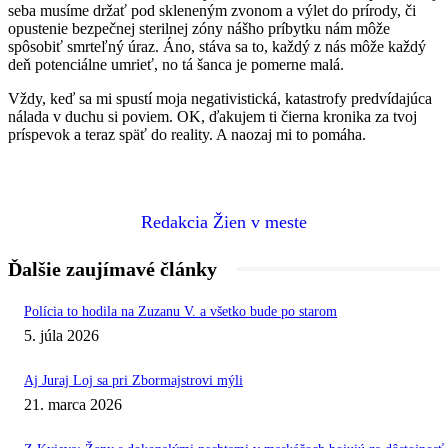
seba musíme držať pod skleneným zvonom a výlet do prírody, či
opustenie bezpečnej sterilnej zóny nášho príbytku nám môže
spôsobiť smrteľný úraz. Áno, stáva sa to, každý z nás môže každý
deň potenciálne umrieť, no tá šanca je pomerne malá.
Vždy, keď sa mi spustí moja negativistická, katastrofy predvídajúca
nálada v duchu si poviem. OK, ďakujem ti čierna kronika za tvoj
príspevok a teraz späť do reality. A naozaj mi to pomáha.
Redakcia Žien v meste
Ďalšie zaujímavé články
Polícia to hodila na Zuzanu V. a všetko bude po starom
5. júla 2026
Aj Juraj Loj sa pri Zbormajstrovi mýli
21. marca 2026