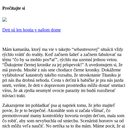
Prečítajte si
Deti sú len hostia v našom dome
Mám kamaráta, ktorý ma vie v takejto “sebastresovej” situácii vždy
rýchlo vrátiť do reality. Keď začnem šalieť a začnem fabulovať na
tému “čo by sa mohlo pos*ať”, rýchlo ma uzemní jednou vetou.
“Ďakujeme čiernej kronike za jej príspevok!” A uvedomujem si, že
má pravdu. Mnohé z nás sme chodiace čierne kroniky. Dokážeme
vyfabulovať katastrofy takého rozsahu, že stroskotanie Titaniku je
pri nás iba drobná nehoda. Cesta s deťmi k babičke je pra nás jazda
smrti, veríme, že deti v dopravnom prostriedku môžu dostať smrtiaci
vírus, že ak zjedia neumyté ovocie parazity im budú rozožierať
tráviaci trakt.
Zakazujeme im pohladkať psa aj napriek tomu, že jeho majiteľ
povie, že je to bezpečné. Akonáhle som si začala všímať, čo
premotivované mamy kontrolórky hovoria svojim deťom, mala som
čo robiť, aby som nevybuchla od smiechu. Scenáristi hororov sa od
nich môžu veľa naučiť. No netýka sa to iba mám. Máme pocit, že aj