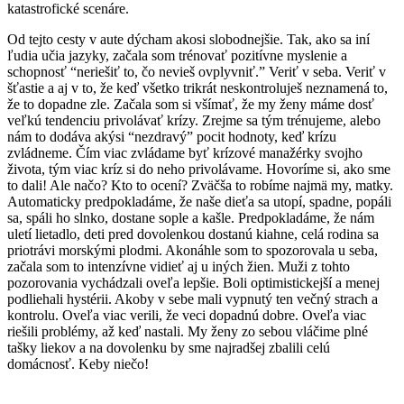
katastrofické scenáre.
Od tejto cesty v aute dýcham akosi slobodnejšie. Tak, ako sa iní
ľudia učia jazyky, začala som trénovať pozitívne myslenie a
schopnosť “neriešiť to, čo nevieš ovplyvniť.” Veriť v seba. Veriť v
šťastie a aj v to, že keď všetko trikrát neskontroluješ neznamená to,
že to dopadne zle. Začala som si všímať, že my ženy máme dosť
veľkú tendenciu privolávať krízy. Zrejme sa tým trénujeme, alebo
nám to dodáva akýsi “nezdravý” pocit hodnoty, keď krízu
zvládneme. Čím viac zvládame byť krízové manažérky svojho
života, tým viac kríz si do neho privolávame. Hovoríme si, ako sme
to dali! Ale načo? Kto to ocení? Zväčša to robíme najmä my, matky.
Automaticky predpokladáme, že naše dieťa sa utopí, spadne, popáli
sa, spáli ho slnko, dostane sople a kašle. Predpokladáme, že nám
uletí lietadlo, deti pred dovolenkou dostanú kiahne, celá rodina sa
priotrávi morskými plodmi. Akonáhle som to spozorovala u seba,
začala som to intenzívne vidieť aj u iných žien. Muži z tohto
pozorovania vychádzali oveľa lepšie. Boli optimistickejší a menej
podliehali hystérii. Akoby v sebe mali vypnutý ten večný strach a
kontrolu. Oveľa viac verili, že veci dopadnú dobre. Oveľa viac
riešili problémy, až keď nastali. My ženy zo sebou vláčime plné
tašky liekov a na dovolenku by sme najradšej zbalili celú
domácnosť. Keby niečo!