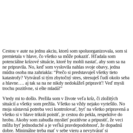
Cestou v aute na jednu akciu, ktorú som spoluorganizovala, som si
premietala v hlave, čo všetko sa môže pokaziť. Hľadala som
potenciálne krízové situácie, ktoré by mohli nastať, aby som sa na
ne pripravila. No, keď som vyslovila nahlas svoje obavy, jedna
múdra osoba ma zahriakla: “Prečo si predstavuješ všetky tieto
katastrofy? Vytváraš si tým zbytočný stres, stresuješ ľudí okolo seba
a hlavne…. aj tak sa na ne nikdy nedokážeš pripraviť! Veď mysli
trochu pozitívne, si ešte mladá!”
Vtedy mi to došlo. Prežila som v živote veľa kríz, či zložitých
situácií a všetky som prežila. Všetko sa vždy nejako vyriešilo. No
moja sústavná potreba veci kontrolovať, byť na všetko pripravená a
všetko si v hlave trikrát poistiť, je cestou do pekla, respektíve do
hrobu. Akoby som zabudla myslieť pozitívne a pripustiť, že veci
môžu byť jednoduché a je veľká pravdepodobnosť, že dopadnú
dobre. Minimálne treba mať v sebe vieru a nevytvárať si