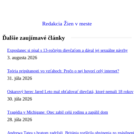
Redakcia Žien v meste
Ďalšie zaujímavé články
Exposlanec si písal s 13-ročným dievčaťom a dával jej sexuálne návrhy
3. augusta 2026
Teória pripútanosti vo vzťahoch: Prečo o nej hovorí celý internet?
31. júla 2026
Oskarový herec Jared Leto mal obťažovať dievčatá, ktoré nemali 18 rokov
30. júla 2026
Tragédia v Michigane: Otec zabil celú rodinu a zapálil dom
28. júla 2026
Andrewa Tatea s bratom zadržali. Británia rozšírila obvinenia zo znásilnen