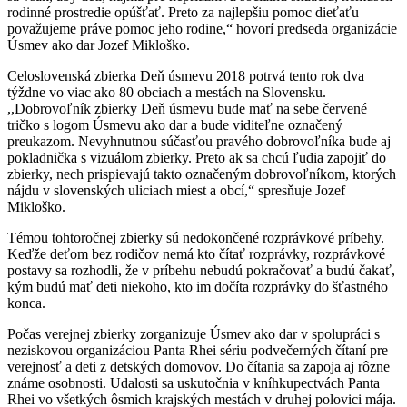
rodinné prostredie opúšťať. Preto za najlepšiu pomoc dieťaťu
považujeme práve pomoc jeho rodine,“ hovorí predseda organizácie
Úsmev ako dar Jozef Mikloško.
Celoslovenská zbierka Deň úsmevu 2018 potrvá tento rok dva
týždne vo viac ako 80 obciach a mestách na Slovensku.
,,Dobrovoľník zbierky Deň úsmevu bude mať na sebe červené
tričko s logom Úsmevu ako dar a bude viditeľne označený
preukazom. Nevyhnutnou súčasťou pravého dobrovoľníka bude aj
pokladnička s vizuálom zbierky. Preto ak sa chcú ľudia zapojiť do
zbierky, nech prispievajú takto označeným dobrovoľníkom, ktorých
nájdu v slovenských uliciach miest a obcí,“ spresňuje Jozef
Mikloško.
Témou tohtoročnej zbierky sú nedokončené rozprávkové príbehy.
Keďže deťom bez rodičov nemá kto čítať rozprávky, rozprávkové
postavy sa rozhodli, že v príbehu nebudú pokračovať a budú čakať,
kým budú mať deti niekoho, kto im dočíta rozprávky do šťastného
konca.
Počas verejnej zbierky zorganizuje Úsmev ako dar v spolupráci s
neziskovou organizáciou Panta Rhei sériu podvečerných čítaní pre
verejnosť a deti z detských domovov. Do čítania sa zapoja aj rôzne
známe osobnosti. Udalosti sa uskutočnia v kníhkupectvách Panta
Rhei vo všetkých ôsmich krajských mestách v druhej polovici mája.