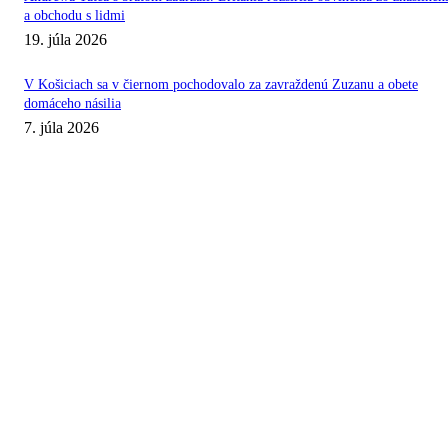
a obchodu s lidmi
19. júla 2026
V Košiciach sa v čiernom pochodovalo za zavraždenú Zuzanu a obete
domáceho násilia
7. júla 2026