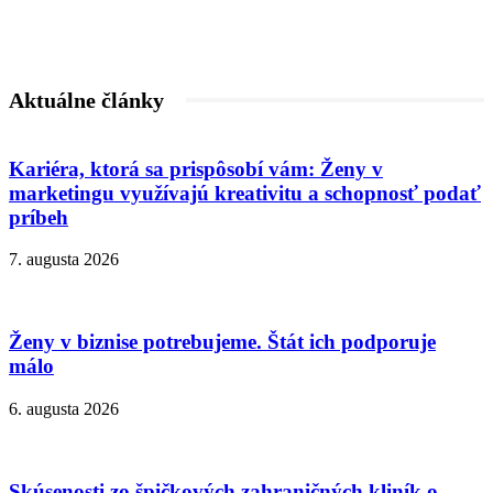
Aktuálne články
Kariéra, ktorá sa prispôsobí vám: Ženy v
marketingu využívajú kreativitu a schopnosť podať
príbeh
7. augusta 2026
Ženy v biznise potrebujeme. Štát ich podporuje
málo
6. augusta 2026
Skúsenosti zo špičkových zahraničných kliník o