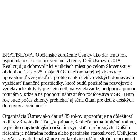
BRATISLAVA. Občianske združenie Úsmev ako dar tento rok
usporiada už 16. ročník verejnej zbierky Deň Úsmevu 2018.
Realizujú ju dobrovoľníci v uliciach miest po celom Slovensku v
období od 12. do 25. mája 2018. Cieľom verejnej zbierky je
upovedomiť verejnosť na problematiku detí z detských domovov a
vyzbierať finančné prostriedky, ktoré budú použité na rozvojové a
vzdelávacie aktivity pre tieto deti, na vzdelávanie, podporu a pomoc
rodinám v kríze a na podporu náhradného rodičovstva v SR. Tento
rok bude počas zbierky prebiehať aj séria čítaní pre deti z detských
domovov a verejnosť.
Organizácia Úsmev ako dar už 35 rokov upozorňuje na dôležitosť
rodiny v živote dieťaťa. ,,V prípade, že dieťa nemá funkčnú rodinu,
je preňho najvhodnejším riešením vyrastať u príbuzných. Ďalším
riešením je náhradná rodina alebo pestúnska starostlivosť. Usilujeme
sa však, aby deti, najmä pre nepriaznivú sociálnu situáciu, nemuseli