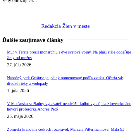
ženy ohrozujúca. .
Redakcia Žien v meste
Ďalšie zaujímavé články
Múr v Terste prežil monarchiu i dve svetové vojny. Na pláži stále oddeľuje
ženy od mužov
27. júla 2026
Národný park Gesäuse je jediný pomenovaný podľa zvuku. Očaria vás
divoké rieky a vodopády
1. júla 2026
V Maďarsku sa žiadny vydavateľ neodvážil knihu vydať, na Slovensku áno
hovorí profesorka Andrea Pető
25. mája 2026
Zomrela kráľovná českých rozprávok Marcela Pittermannová. Mala 93