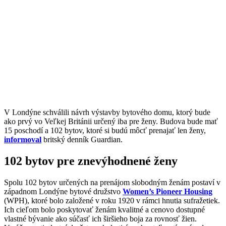
V Londýne schválili návrh výstavby bytového domu, ktorý bude
ako prvý vo Veľkej Británii určený iba pre ženy.
Budova bude mať
15 poschodí a 102 bytov, ktoré si budú môcť prenajať len ženy,
informoval
britský denník Guardian.
102 bytov pre znevýhodnené ženy
Spolu 102 bytov určených na prenájom slobodným ženám postaví v
západnom Londýne bytové družstvo
Women’s Pioneer Housing
(WPH), ktoré bolo založené v roku 1920 v rámci hnutia sufražetiek.
Ich cieľom bolo poskytovať ženám kvalitné a cenovo dostupné
vlastné bývanie ako súčasť ich širšieho boja za rovnosť žien.