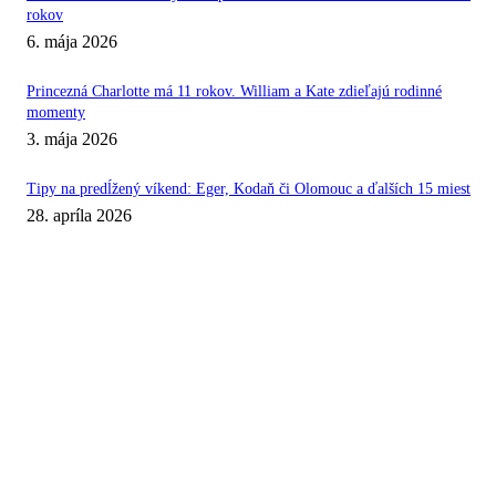
rokov
6. mája 2026
Princezná Charlotte má 11 rokov. William a Kate zdieľajú rodinné
momenty
3. mája 2026
Tipy na predĺžený víkend: Eger, Kodaň či Olomouc a ďalších 15 miest
28. apríla 2026