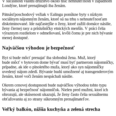
V súčasnosti vlastní družstvo okolo tisíc nehnuteľností v západnom
Londýne, ktoré prenajímajú iba ženám.
Pätnásťposchodový vežiak v Ealingu ponúkne byty s nízkym
sociálnym nájomným ženám, ktoré sú na trhu s nehnuteľnosťam
diskriminované. Ide najčastejšie o ženy, ktoré zažili domáce násilie,
ženy čiernej rasy a príslušníčky etnických menšín. V práci čelia
výraznym rozdielom v odmeňovaní, kvôli čomu je pre nich bývanie
menej dostupné.
Najväčšou výhodou je bezpečnosť
Byt si bude môcť prenajať iba slobodná žena. Muž, ktorý
bude môcť v bytovom dome bývať musí byť partnerom nájomníčky,
prípadne, ak ide o plnoletého muža, ktorý ako syn nájomníčky
uvedený nájom zdedí. Bývanie budú umožnené aj transgenderovým
ženám, ktoré voči ženám nespáchali násilie.
Okrem cenovej dostupnosti bude najväčšou výhodou tohto typu
bývania aj bezpečnosť nájomníčok. Nielen pred mužmi, ktorí ich
ohrozujú, ale skúsenosti ukazujú, že ženy často čelia sexuálnemu
obťažovaniu aj zo strany súkromným prenajímateľov.
Veľký balkón, nižšia kuchyňa a zelená strecha