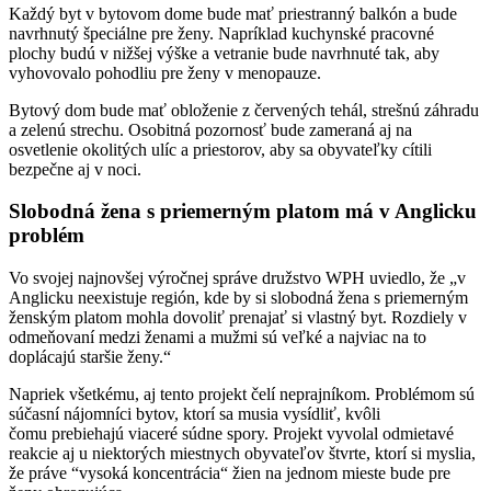
Každý byt v bytovom dome bude mať priestranný balkón a bude
navrhnutý špeciálne pre ženy. Napríklad kuchynské pracovné
plochy budú v nižšej výške a vetranie bude navrhnuté tak, aby
vyhovovalo pohodliu pre ženy v menopauze.
Bytový dom bude mať obloženie z červených tehál, strešnú záhradu
a zelenú strechu. Osobitná pozornosť bude zameraná aj na
osvetlenie okolitých ulíc a priestorov, aby sa obyvateľky cítili
bezpečne aj v noci.
Slobodná žena s priemerným platom má v Anglicku
problém
Vo svojej najnovšej výročnej správe družstvo WPH uviedlo, že „v
Anglicku neexistuje región, kde by si slobodná žena s priemerným
ženským platom mohla dovoliť prenajať si vlastný byt. Rozdiely v
odmeňovaní medzi ženami a mužmi sú veľké a najviac na to
doplácajú staršie ženy.“
Napriek všetkému, aj tento projekt čelí neprajníkom. Problémom sú
súčasní nájomníci bytov, ktorí sa musia vysídliť, kvôli
čomu prebiehajú viaceré súdne spory. Projekt vyvolal odmietavé
reakcie aj u niektorých miestnych obyvateľov štvrte, ktorí si myslia,
že práve “vysoká koncentrácia“ žien na jednom mieste bude pre