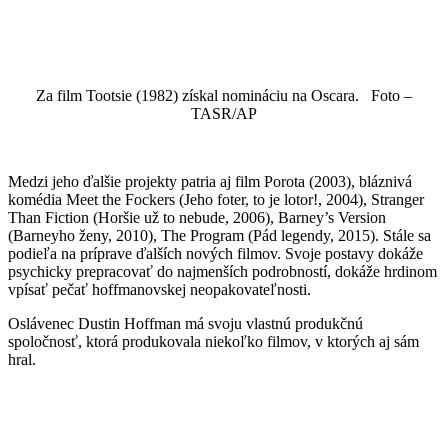
Za film Tootsie (1982) získal nomináciu na Oscara. Foto –
TASR/AP
Medzi jeho ďalšie projekty patria aj film Porota (2003), bláznivá
komédia Meet the Fockers (Jeho foter, to je lotor!, 2004), Stranger
Than Fiction (Horšie už to nebude, 2006), Barney’s Version
(Barneyho ženy, 2010), The Program (Pád legendy, 2015). Stále sa
podieľa na príprave ďalších nových filmov. Svoje postavy dokáže
psychicky prepracovať do najmenších podrobností, dokáže hrdinom
vpísať pečať hoffmanovskej neopakovateľnosti.
Oslávenec Dustin Hoffman má svoju vlastnú produkčnú
spoločnosť, ktorá produkovala niekoľko filmov, v ktorých aj sám
hral.