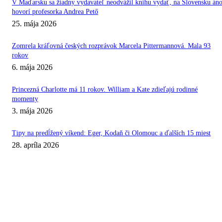
V Maďarsku sa žiadny vydavateľ neodvážil knihu vydať, na Slovensku áno
hovorí profesorka Andrea Pető
25. mája 2026
Zomrela kráľovná českých rozprávok Marcela Pittermannová. Mala 93
rokov
6. mája 2026
Princezná Charlotte má 11 rokov. William a Kate zdieľajú rodinné
momenty
3. mája 2026
Tipy na predĺžený víkend: Eger, Kodaň či Olomouc a ďalších 15 miest
28. apríla 2026