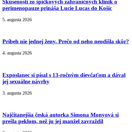
Skúsenosti zo špičkových zahraničných kliník o
perimenopauze prináša Lucie Lucas do Košíc
5. augusta 2026
Príbeh nie jednej ženy. Prečo od neho neodišla skôr?
4. augusta 2026
Exposlanec si písal s 13-ročným dievčaťom a dával
jej sexuálne návrhy
3. augusta 2026
Najčítanejšia česká autorka Simona Monyová si
prešla peklom, než ju jej manžel zavraždil