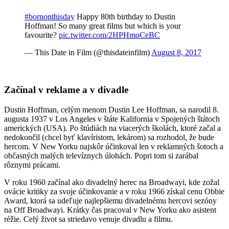
#bornonthisday
Happy 80th birthday to Dustin
Hoffman! So many great films but which is your
favourite?
pic.twitter.com/2HPHmoCeBC
— This Date in Film (@thisdateinfilm)
August 8, 2017
Začínal v reklame a v divadle
Dustin Hoffman, celým menom Dustin Lee Hoffman, sa narodil 8.
augusta 1937 v Los Angeles v štáte Kalifornia v Spojených štátoch
amerických (USA). Po štúdiách na viacerých školách, ktoré začal a
nedokončil (chcel byť klavíristom, lekárom) sa rozhodol, že bude
hercom. V New Yorku najskôr účinkoval len v reklamných šotoch a
občasných malých televíznych úlohách. Popri tom si zarábal
rôznymi prácami.
V roku 1960 začínal ako divadelný herec na Broadwayi, kde zožal
ovácie kritiky za svoje účinkovanie a v roku 1966 získal cenu Obbie
Award, ktorá sa udeľuje najlepšiemu divadelnému hercovi sezóny
na Off Broadwayi. Krátky čas pracoval v New Yorku ako asistent
réžie. Celý život sa striedavo venuje divadlu a filmu.