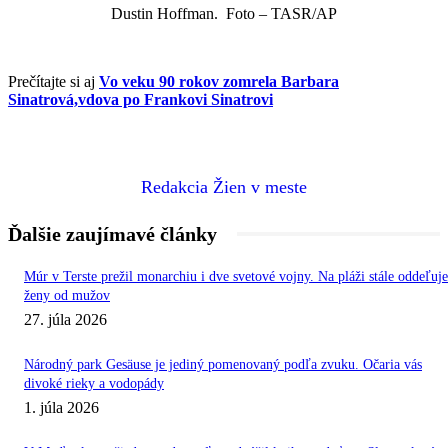
Dustin Hoffman. Foto – TASR/AP
Prečítajte si aj
Vo veku 90 rokov zomrela Barbara
Sinatrová,vdova po Frankovi Sinatrovi
Redakcia Žien v meste
Ďalšie zaujímavé články
Múr v Terste prežil monarchiu i dve svetové vojny. Na pláži stále oddeľuje
ženy od mužov
27. júla 2026
Národný park Gesäuse je jediný pomenovaný podľa zvuku. Očaria vás
divoké rieky a vodopády
1. júla 2026