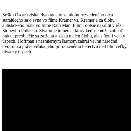
Sošku Oscara získal dvakrát a to za úlohu rozvedeného otca
starajúceho sa o syna vo filme Kramer vs. Kramer a za úlohu
autistického brata vo filme Rain Man. Film Tootsie nakrútil v réžii
Sidneyho Pollacka. Stvárňuje tu herca, ktorý keď nemôže zohnať
prácu, preoblečie sa za ženu a získa nielen úlohu, ale s ňou i veľký
úspech. Hoffman s nesmiernym šarmom zahral veľmi náročnú
dvojrolu a práve vďaka jeho prirodzenému herectvu mal film veľký
divácky úspech.