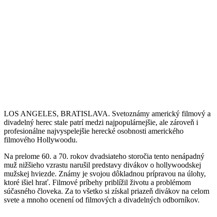
LOS ANGELES, BRATISLAVA. Svetoznámy americký filmový a
divadelný herec stale patrí medzi najpopulárnejšie, ale zároveň i
profesionálne najvyspelejšie herecké osobnosti amerického
filmového Hollywoodu.
Na prelome 60. a 70. rokov dvadsiateho storočia tento nenápadný
muž nižšieho vzrastu narušil predstavy divákov o hollywoodskej
mužskej hviezde. Známy je svojou dôkladnou prípravou na úlohy,
ktoré išiel hrať. Filmové príbehy priblížil životu a problémom
súčasného človeka. Za to všetko si získal priazeň divákov na celom
svete a mnoho ocenení od filmových a divadelných odborníkov.