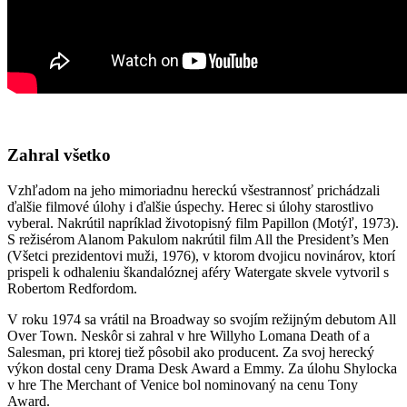
Zahral všetko
Vzhľadom na jeho mimoriadnu hereckú všestrannosť prichádzali
ďalšie filmové úlohy i ďalšie úspechy. Herec si úlohy starostlivo
vyberal. Nakrútil napríklad životopisný film Papillon (Motýľ, 1973).
S režisérom Alanom Pakulom nakrútil film All the President’s Men
(Všetci prezidentovi muži, 1976), v ktorom dvojicu novinárov, ktorí
prispeli k odhaleniu škandalóznej aféry Watergate skvele vytvoril s
Robertom Redfordom.
V roku 1974 sa vrátil na Broadway so svojím režijným debutom All
Over Town. Neskôr si zahral v hre Willyho Lomana Death of a
Salesman, pri ktorej tiež pôsobil ako producent. Za svoj herecký
výkon dostal ceny Drama Desk Award a Emmy. Za úlohu Shylocka
v hre The Merchant of Venice bol nominovaný na cenu Tony
Award.