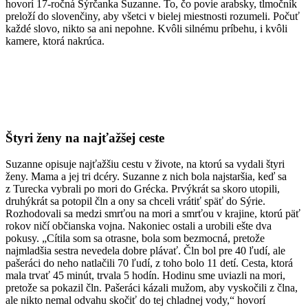
hovorí 17-ročná Sýrčanka Suzanne. To, čo povie arabsky, tlmočník
preloží do slovenčiny, aby všetci v bielej miestnosti rozumeli. Počuť
každé slovo, nikto sa ani nepohne. Kvôli silnému príbehu, i kvôli
kamere, ktorá nakrúca.
Štyri ženy na najťažšej ceste
Suzanne opisuje najťažšiu cestu v živote, na ktorú sa vydali štyri
ženy. Mama a jej tri dcéry. Suzanne z nich bola najstaršia, keď sa
z Turecka vybrali po mori do Grécka. Prvýkrát sa skoro utopili,
druhýkrát sa potopil čln a ony sa chceli vrátiť späť do Sýrie.
Rozhodovali sa medzi smrťou na mori a smrťou v krajine, ktorú päť
rokov ničí občianska vojna. Nakoniec ostali a urobili ešte dva
pokusy. „Cítila som sa otrasne, bola som bezmocná, pretože
najmladšia sestra nevedela dobre plávať. Čln bol pre 40 ľudí, ale
pašeráci do neho natlačili 70 ľudí, z toho bolo 11 detí. Cesta, ktorá
mala trvať 45 minút, trvala 5 hodín. Hodinu sme uviazli na mori,
pretože sa pokazil čln. Pašeráci kázali mužom, aby vyskočili z člna,
ale nikto nemal odvahu skočiť do tej chladnej vody,“ hovorí