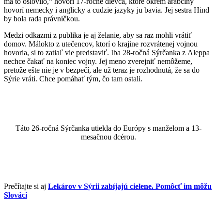
ma to oslovilo,“ hovorí 17-ročné dievča, ktoré okrem arabčiny
hovorí nemecky i anglicky a cudzie jazyky ju bavia. Jej sestra Hind
by bola rada právničkou.
Medzi odkazmi z publika je aj želanie, aby sa raz mohli vrátiť
domov. Málokto z utečencov, ktorí o krajine rozvrátenej vojnou
hovoria, si to zatiaľ vie predstaviť. Iba 28-ročná Sýrčanka z Aleppa
nechce čakať na koniec vojny. Jej meno zverejniť nemôžeme,
pretože ešte nie je v bezpečí, ale už teraz je rozhodnutá, že sa do
Sýrie vráti. Chce pomáhať tým, čo tam ostali.
Táto 26-ročná Sýrčanka utiekla do Európy s manželom a 13-
mesačnou dcérou.
Prečítajte si aj
Lekárov v Sýrii zabíjajú cielene. Pomôcť im môžu
Slováci