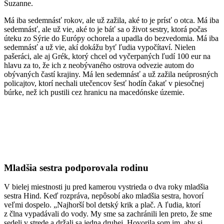
Suzanne.
Má iba sedemnásť rokov, ale už zažila, aké to je prísť o otca. Má iba
sedemnásť, ale už vie, aké to je báť sa o život sestry, ktorá počas
úteku zo Sýrie do Európy ochorela a upadla do bezvedomia. Má iba
sedemnásť a už vie, akí dokážu byť ľudia vypočítaví. Nielen
pašeráci, ale aj Grék, ktorý chcel od vyčerpaných ľudí 100 eur na
hlavu za to, že ich z neobývaného ostrova odvezie autom do
obývaných častí krajiny. Má len sedemnásť a už zažila neúprosných
policajtov, ktorí nechali utečencov šesť hodín čakať v piesočnej
búrke, než ich pustili cez hranicu na macedónske územie.
Mladšia sestra podporovala rodinu
V bielej miestnosti ju pred kamerou vystrieda o dva roky mladšia
sestra Hind. Keď rozpráva, nepôsobí ako mladšia sestra, hovorí
veľmi dospelo. „Najhorší bol detský krik a plač. A ľudia, ktorí
z člna vypadávali do vody. My sme sa zachránili len preto, že sme
sedeli v strede a držali sa jedna druhej. Hovorila som im, aby si