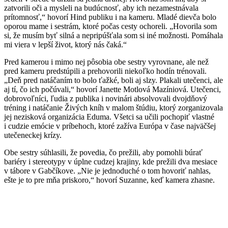
zatvorili oči a mysleli na budúcnosť, aby ich nezamestnávala
prítomnosť,“ hovorí Hind publiku i na kameru. Mladé dievča bolo
oporou mame i sestrám, ktoré počas cesty ochoreli. „Hovorila som
si, že musím byť silná a nepripúšťala som si iné možnosti. Pomáhala
mi viera v lepší život, ktorý nás čaká.“
Pred kamerou i mimo nej pôsobia obe sestry vyrovnane, ale než
pred kameru predstúpili a prehovorili niekoľko hodín trénovali.
„Deň pred natáčaním to bolo ťažké, boli aj slzy. Plakali utečenci, ale
aj tí, čo ich počúvali,“ hovorí Janette Motlová Mazíniová. Utečenci,
dobrovoľníci, ľudia z publika i novinári absolvovali dvojdňový
tréning i natáčanie Živých kníh v malom štúdiu, ktorý zorganizovala
jej nezisková organizácia Eduma. Všetci sa učili pochopiť vlastné
i cudzie emócie v príbehoch, ktoré zažíva Európa v čase najväčšej
utečeneckej krízy.
Obe sestry súhlasili, že povedia, čo prežili, aby pomohli búrať
bariéry i stereotypy v úplne cudzej krajiny, kde prežili dva mesiace
v tábore v Gabčíkove. „Nie je jednoduché o tom hovoriť nahlas,
ešte je to pre mňa priskoro,“ hovorí Suzanne, keď kamera zhasne.