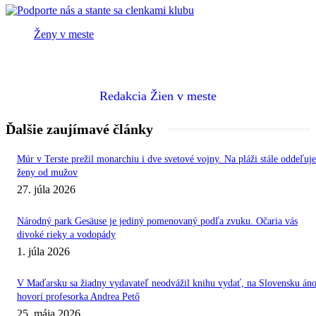
Ženy v meste
Redakcia Žien v meste
Ďalšie zaujímavé články
Múr v Terste prežil monarchiu i dve svetové vojny. Na pláži stále oddeľuje
ženy od mužov
27. júla 2026
Národný park Gesäuse je jediný pomenovaný podľa zvuku. Očaria vás
divoké rieky a vodopády
1. júla 2026
V Maďarsku sa žiadny vydavateľ neodvážil knihu vydať, na Slovensku áno
hovorí profesorka Andrea Pető
25. mája 2026