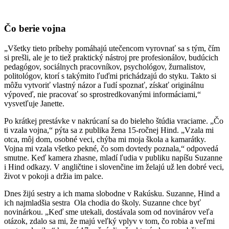
Čo berie vojna
„Všetky tieto príbehy pomáhajú utečencom vyrovnať sa s tým, čím
si prešli, ale je to tiež praktický nástroj pre profesionálov, budúcich
pedagógov, sociálnych pracovníkov, psychológov, žurnalistov,
politológov, ktorí s takýmito ľuďmi prichádzajú do styku. Takto si
môžu vytvoriť vlastný názor a ľudí spoznať, získať originálnu
výpoveď, nie pracovať so sprostredkovanými informáciami,“
vysvetľuje Janette.
Po krátkej prestávke v nakrúcaní sa do bieleho štúdia vraciame. „Čo
ti vzala vojna,“ pýta sa z publika žena 15-ročnej Hind. „Vzala mi
otca, môj dom, osobné veci, chýba mi moja škola a kamarátky.
Vojna mi vzala všetko pekné, čo som dovtedy poznala,“ odpovedá
smutne. Keď kamera zhasne, mladí ľudia v publiku napíšu Suzanne
i Hind odkazy. V angličtine i slovenčine im želajú už len dobré veci,
život v pokoji a držia im palce.
Dnes žijú sestry a ich mama slobodne v Rakúsku. Suzanne, Hind a
ich najmladšia sestra Ola chodia do školy. Suzanne chce byť
novinárkou. „Keď sme utekali, dostávala som od novinárov veľa
otázok, zdalo sa mi, že majú veľký vplyv v tom, čo robia a veľmi