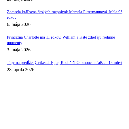
Zomrela kráľovná českých rozprávok Marcela Pittermannová. Mala 93
rokov
6. mája 2026
Princezná Charlotte má 11 rokov. William a Kate zdieľajú rodinné
momenty
3. mája 2026
Tipy na predĺžený víkend: Eger, Kodaň či Olomouc a ďalších 15 miest
28. apríla 2026