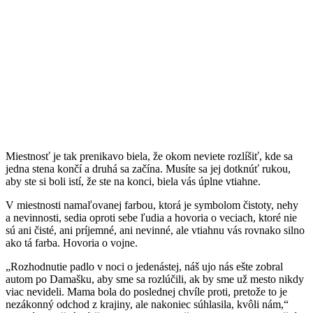
Miestnosť je tak prenikavo biela, že okom neviete rozlíšiť, kde sa
jedna stena končí a druhá sa začína. Musíte sa jej dotknúť rukou,
aby ste si boli istí, že ste na konci, biela vás úplne vtiahne.
V miestnosti namaľovanej farbou, ktorá je symbolom čistoty, nehy
a nevinnosti, sedia oproti sebe ľudia a hovoria o veciach, ktoré nie
sú ani čisté, ani príjemné, ani nevinné, ale vtiahnu vás rovnako silno
ako tá farba. Hovoria o vojne.
„Rozhodnutie padlo v noci o jedenástej, náš ujo nás ešte zobral
autom po Damašku, aby sme sa rozlúčili, ak by sme už mesto nikdy
viac nevideli. Mama bola do poslednej chvíle proti, pretože to je
nezákonný odchod z krajiny, ale nakoniec súhlasila, kvôli nám,“