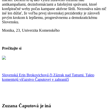
antikampaňami, dezinformáciami a falošnými správami, ktoré
konšpiračné weby počas kampane aktívne šírili. Nezostáva nám nič
iné len dúfať, že voľba prvej slovenskej prezidentky je zároveň
prvým krokom k lepšiemu, progresívnemu a demokratickému
Slovensku.
Monika, 23, Univerzita Komenského
Prečítajte si
Slovenská Erin Brokovichová či Zázrak nad Tatrami. Takto
komentujú víťazstvo Čaputovej v zahraničí
Zuzana Čaputová je iná