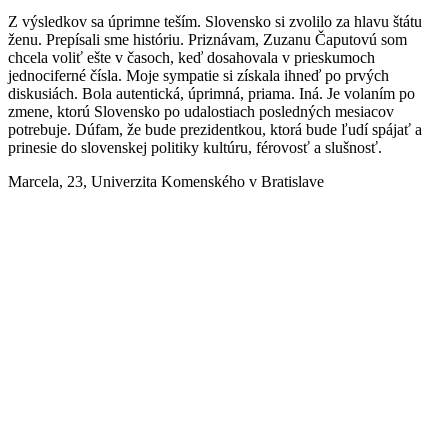
Z výsledkov sa úprimne teším. Slovensko si zvolilo za hlavu štátu
ženu. Prepísali sme históriu. Priznávam, Zuzanu Čaputovú som
chcela voliť ešte v časoch, keď dosahovala v prieskumoch
jednociferné čísla. Moje sympatie si získala ihneď po prvých
diskusiách. Bola autentická, úprimná, priama. Iná. Je volaním po
zmene, ktorú Slovensko po udalostiach posledných mesiacov
potrebuje. Dúfam, že bude prezidentkou, ktorá bude ľudí spájať a
prinesie do slovenskej politiky kultúru, férovosť a slušnosť.
Marcela, 23, Univerzita Komenského v Bratislave