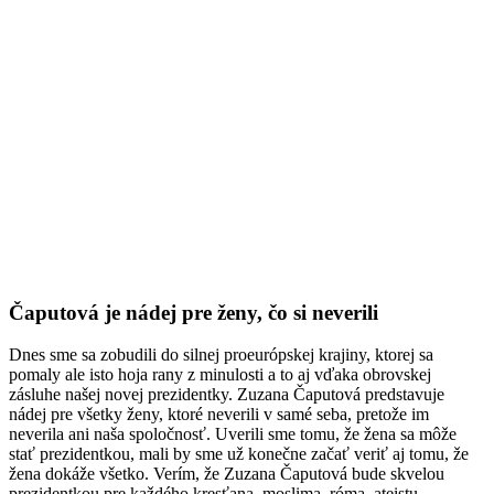
Čaputová je nádej pre ženy, čo si neverili
Dnes sme sa zobudili do silnej proeurópskej krajiny, ktorej sa
pomaly ale isto hoja rany z minulosti a to aj vďaka obrovskej
zásluhe našej novej prezidentky. Zuzana Čaputová predstavuje
nádej pre všetky ženy, ktoré neverili v samé seba, pretože im
neverila ani naša spoločnosť. Uverili sme tomu, že žena sa môže
stať prezidentkou, mali by sme už konečne začať veriť aj tomu, že
žena dokáže všetko. Verím, že Zuzana Čaputová bude skvelou
prezidentkou pre každého kresťana, moslima, róma, ateistu,