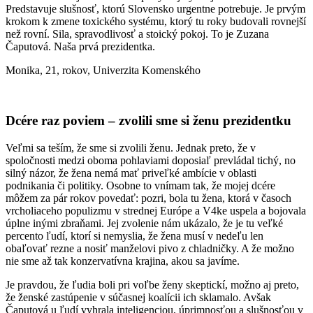
Predstavuje slušnosť, ktorú Slovensko urgentne potrebuje. Je prvým
krokom k zmene toxického systému, ktorý tu roky budovali rovnejší
než rovní. Sila, spravodlivosť a stoický pokoj. To je Zuzana
Čaputová. Naša prvá prezidentka.
Monika, 21, rokov, Univerzita Komenského
Dcére raz poviem – zvolili sme si ženu prezidentku
Veľmi sa teším, že sme si zvolili ženu. Jednak preto, že v
spoločnosti medzi oboma pohlaviami doposiaľ prevládal tichý, no
silný názor, že žena nemá mať priveľké ambície v oblasti
podnikania či politiky. Osobne to vnímam tak, že mojej dcére
môžem za pár rokov povedať: pozri, bola tu žena, ktorá v časoch
vrcholiaceho populizmu v strednej Európe a V4ke uspela a bojovala
úplne inými zbraňami. Jej zvolenie nám ukázalo, že je tu veľké
percento ľudí, ktorí si nemyslia, že žena musí v nedeľu len
obaľovať rezne a nosiť manželovi pivo z chladničky. A že možno
nie sme až tak konzervatívna krajina, akou sa javíme.
Je pravdou, že ľudia boli pri voľbe ženy skeptickí, možno aj preto,
že ženské zastúpenie v súčasnej koalícii ich sklamalo. Avšak
Čaputová u ľudí vyhrala inteligenciou, úprimnosťou a slušnosťou v