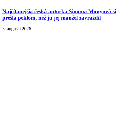
Najčítanejšia česká autorka Simona Monyová si
prešla peklom, než ju jej manžel zavraždil
3. augusta 2026