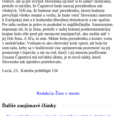
voličov, ale aj pre zvyšok Slovenska (aj keď si to zatiaľ! nemyslia),
pretože si myslím, že Čaputová bude naozaj prezidentkou nás
všetkých. Teší ma, že budeme mať prezidentku, ktorej hodnoty
prevyšujú všetko ostatné a verím, že bude viesť Slovensko smerom
k Európskej únii a k hodnotám liberálnej demokracie a nie opačne.
Pre mňa osobne je práve to posledné to najdôležitejšie. Samozrejme,
imponuje mi, že je žena, pretože v našej krásnej postkomunistickej
krajine bolo ešte pred pár mesiacmi neprijateľné, aby mohla stáť v
jej čele žena. A hľa, tu sme. Máme ženu prezidentku a koniec sveta
v nedohľadne. Vnímam to ako obrovský krok vpred, ale bola by
som rada, keby sa v budúcnosti viac upriamovala pozornosť na jej
postavenie i úspechy a nie na rod, ktorý s jej menom používame.
Zuzana Čaputová má neľahkú úlohu, je to nová nádej, ktorú
Slovensko tak úpenlivo potrebovalo.
Lucia, 23, Katedra politilógie UK
Redakcia Žien v meste
Ďalšie zaujímavé články