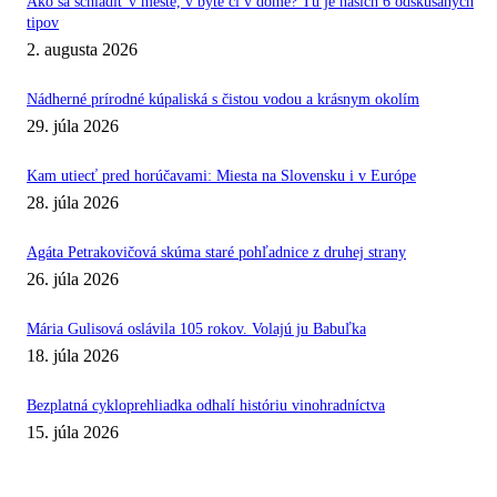
Ako sa schladiť v meste, v byte či v dome? Tu je našich 6 odskúšaných
tipov
2. augusta 2026
Nádherné prírodné kúpaliská s čistou vodou a krásnym okolím
29. júla 2026
Kam utiecť pred horúčavami: Miesta na Slovensku i v Európe
28. júla 2026
Agáta Petrakovičová skúma staré pohľadnice z druhej strany
26. júla 2026
Mária Gulisová oslávila 105 rokov. Volajú ju Babuľka
18. júla 2026
Bezplatná cykloprehliadka odhalí históriu vinohradníctva
15. júla 2026