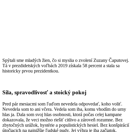
Spýtali sme mladých žien, čo si myslia o zvolení Zuzany Čaputovej.
Tá v prezdidetských voľbách 2019 získala 58 percent a stala sa
historicky prvou prezidentkou.
Sila, spravodlivosť a stoický pokoj
Pred pár mesiacmi som ľuďom nevedela odpovedať, koho voliť.
Nevedela som to ani včera. Vedela som iba, komu vhodím do urny
hlas ja. Dala som svoj hlas osobnosti, ktorá počas celej kampane
dokazovala, že veci možno riešiť citlivo a zároveň rozumne. Bez
zbytočných urážok, hystérie a populistických hesiel. Bez konšpirácií
útočiacich na najnižšie ľudské pudy. Jej výhra je iba začiatok.