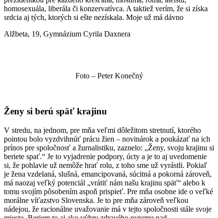
homosexuála, liberála či konzervatívca. A taktiež verím, že si získa
srdcia aj tých, ktorých si ešte nezískala. Moje už má dávno
Alžbeta, 19, Gymnázium Cyrila Daxnera
Foto – Peter Konečný
Ženy si berú späť krajinu
V stredu, na jednom, pre mňa veľmi dôležitom stretnutí, ktorého
pointou bolo vyzdvihnúť prácu žien – novinárok a poukázať na ich
prínos pre spoločnosť a žurnalistiku, zaznelo: „Ženy, svoju krajinu si
beriete spať.“ Je to vyjadrenie podpory, úcty a je to aj uvedomenie
si, že pohlavie už nemôže hrať rolu, z toho sme už vyrástli. Pokiaľ
je žena vzdelaná, slušná, emancipovaná, súcitná a pokorná zároveň,
má naozaj veľký potenciál „vrátiť nám našu krajinu späť“ alebo k
tomu svojím pôsobením aspoň prispieť. Pre mňa osobne ide o veľké
morálne víťazstvo Slovenska. Je to pre mňa zároveň veľkou
nádejou, že racionálne uvažovanie má v tejto spoločnosti stále svoje
miesto. Beriem to aj ako výhru zdravého rozumu nad