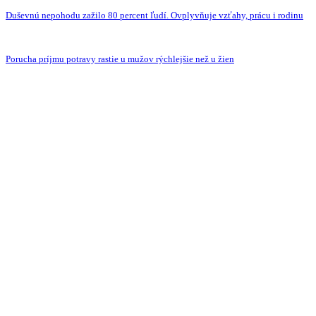
Duševnú nepohodu zažilo 80 percent ľudí. Ovplyvňuje vzťahy, prácu i rodinu
Porucha príjmu potravy rastie u mužov rýchlejšie než u žien