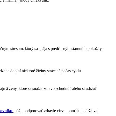
je maliny, jahody či rakytník.
čným stresom, ktorý sa spája s predčasným starnutím pokožky.
dzene doplní niektoré živiny strácané počas cyklu.
najmä ženy, ktoré sa snažia zdravo schudnúť alebo si udržať
ovníku
môžu podporovať zdravie ciev a pomáhať udržiavať