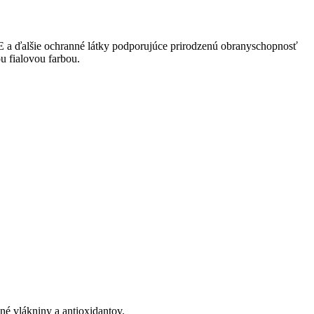
 E a ďalšie ochranné látky podporujúce prirodzenú obranyschopnosť
u fialovou farbou.
né vlákniny a antioxidantov.