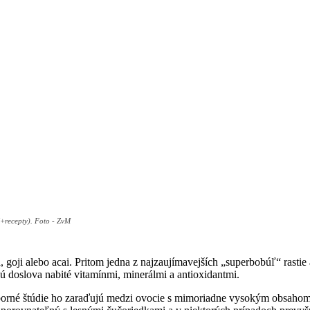
+recepty). Foto - ZvM
, goji alebo acai. Pritom jedna z najzaujímavejších „superbobúľ“ rasti
sú doslova nabité vitamínmi, minerálmi a antioxidantmi.
borné štúdie ho zaraďujú medzi ovocie s mimoriadne vysokým obsahom