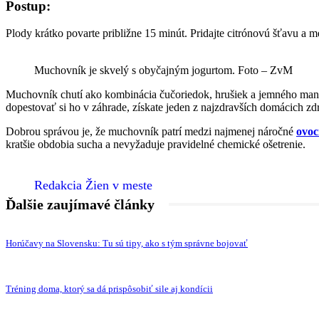
Postup:
Plody krátko povarte približne 15 minút. Pridajte citrónovú šťavu a m
Muchovník je skvelý s obyčajným jogurtom. Foto – ZvM
Muchovník chutí ako kombinácia čučoriedok, hrušiek a jemného mand
dopestovať si ho v záhrade, získate jeden z najzdravších domácich zd
Dobrou správou je, že muchovník patrí medzi najmenej náročné
ovoc
kratšie obdobia sucha a nevyžaduje pravidelné chemické ošetrenie.
Redakcia Žien v meste
Ďalšie zaujímavé články
Horúčavy na Slovensku: Tu sú tipy, ako s tým správne bojovať
Tréning doma, ktorý sa dá prispôsobiť sile aj kondícii