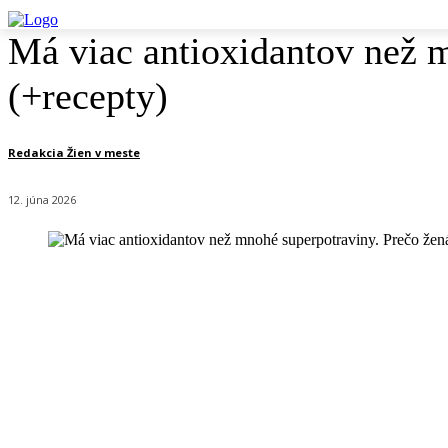
Má viac antioxidantov než 
(+recepty)
Redakcia Žien v meste
12. júna 2026