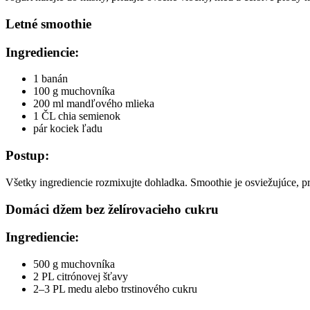
Letné smoothie
Ingrediencie:
1 banán
100 g muchovníka
200 ml mandľového mlieka
1 ČL chia semienok
pár kociek ľadu
Postup:
Všetky ingrediencie rozmixujte dohladka. Smoothie je osviežujúce, pr
Domáci džem bez želírovacieho cukru
Ingrediencie:
500 g muchovníka
2 PL citrónovej šťavy
2–3 PL medu alebo trstinového cukru