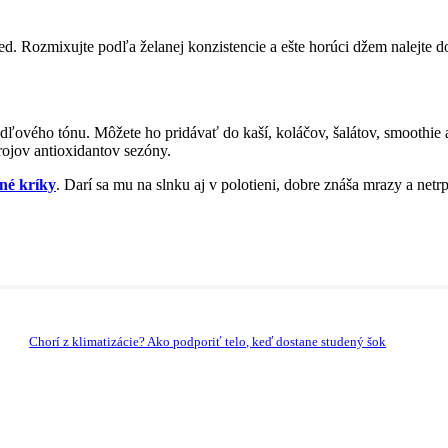
ed. Rozmixujte podľa želanej konzistencie a ešte horúci džem nalejte d
ľového tónu. Môžete ho pridávať do kaší, koláčov, šalátov, smoothie 
rojov antioxidantov sezóny.
né kríky
. Darí sa mu na slnku aj v polotieni, dobre znáša mrazy a net
Chorí z klimatizácie? Ako podporiť telo, keď dostane studený šok