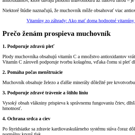
antioxidantov, ktoré dávajú plodom tmavomodrú až fialovú farbu – je
Niektoré štúdie naznačujú, že muchovník môže obsahovať viac antiox
Vitamíny zo záhrady: Ako mať doma hodnotné vitamíny 
Prečo ženám prospieva muchovník
1. Podporuje zdravú pleť
Plody muchovníka obsahujú vitamín C a množstvo antioxidantov vrát
Vitamín C zároveň podporuje tvorbu kolagénu, vďaka čomu si pleť dl
2. Pomáha počas menštruácie
Muchovník obsahuje železo a ďalšie minerály dôležité pre krvotvorbu.
3. Podporuje zdravé trávenie a štíhlu líniu
Vysoký obsah vlákniny prispieva k správnemu fungovaniu čriev, dlhšie
hmotnosť.
4. Ochrana srdca a ciev
Po štyridsiatke sa zdravie kardiovaskulárneho systému stáva čoraz dôl
normálny krvný tlak.