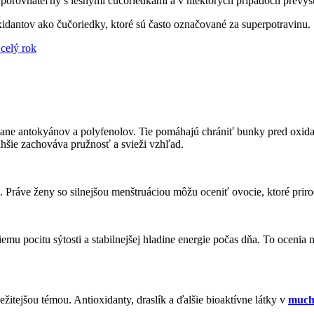
 porovnateľný s lesnými čučoriedkami a v niektorých prípadoch prevyšu
idantov ako čučoriedky, ktoré sú často označované za superpotravinu.
celý rok
ane antokyánov a polyfenolov. Tie pomáhajú chrániť bunky pred oxida
hšie zachováva pružnosť a svieži vzhľad.
 Práve ženy so silnejšou menštruáciou môžu oceniť ovocie, ktoré priro
mu pocitu sýtosti a stabilnejšej hladine energie počas dňa. To ocenia 
ežitejšou témou. Antioxidanty, draslík a ďalšie bioaktívne látky v
much