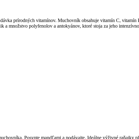
á dávka prírodných vitamínov. Muchovník obsahuje vitamín C, vitamín
k a množstvo polyfenolov a antokyánov, ktoré stoja za jeho intenzívno
 muchovníka. Posypte mandľami a podávajte. Ideálne výživné raňajky pl