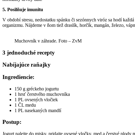
5. Posilňuje imunitu
V období stresu, nedostatku spánku či sezónnych viróz sa hodí každ
organizmu. Nájdeme v ňom tiež draslík, horčík, mangán, železo, vápni
Muchovník v záhrade. Foto – ZvM
3 jednoduché recepty
Nabíjajúce raňajky
Ingrediencie:
150 g gréckeho jogurtu
1 hrsť čerstvého muchovníka
1 PL ovsených vločiek
1 ČL medu
1 PL nasekaných mandlí
Postup:
Jogurt nalejte do misky, pridajte ovsené vločky, med a čerstvé plody