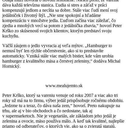
dáva každá televízna stanica. Ľudia si stres a záťaž v práci
kompenzujú jedlom a necítia sa dobre. Stále viac ľudí mení svoj
jedálniček i životný štýl. „Nie sme spokojní a hľadáme
kompenzáciu v množstve jedla. Ľuďom začína viac záležať, čo
zjedia a mnohých vecí sa potom z jedálnička zbavia,“ hovorí Peter
Krško zo skúseností svojich klientov, ktorým predstaví svoju
kuchyňu.
Väčší záujem o jedlo vyvracia aj veľa mýtov. „Hamburger to
nemusí byť len rýchle občerstvenie, ako si to predstavíte
automaticky. Vzniká stále viac malých bistier, kde vám urobia
hamburger z kvalitného mäsa a čerstvej zeleniny,“ dodáva Michal
Hornický.
www.mealujemto.sk
Peter Krško, ktorý sa vareniu venuje od roku 2007 a viac ako tri
roky už má na to firmu, výber jedál prispôsobuje ročnému obdobiu.
„Jedzme tu a teraz, čo dáva naša zem,“ hovorí. Preto nakupuje na
trhu, ale aj v bio obchodoch a čo nedostane, tak aj
v supermarketoch. Nie je vegetarián, ale základom jeho jedál je
zelenina a ovocie, mäso používa málo. A keď tak kvalitné, najlepšie
priamo od odberateľov, o ktorých vie, ako sa o zvieratá starajú.