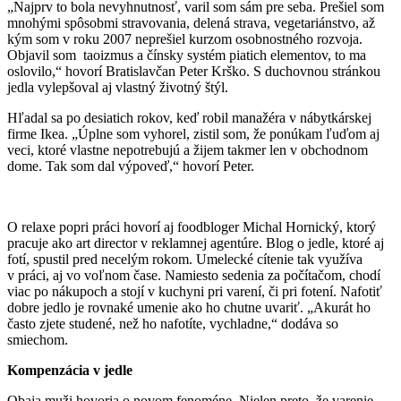
„Najprv to bola nevyhnutnosť, varil som sám pre seba. Prešiel som
mnohými spôsobmi stravovania, delená strava, vegetariánstvo, až
kým som v roku 2007 neprešiel kurzom osobnostného rozvoja.
Objavil som taoizmus a čínsky systém piatich elementov, to ma
oslovilo,“ hovorí Bratislavčan Peter Krško. S duchovnou stránkou
jedla vylepšoval aj vlastný životný štýl.
Hľadal sa po desiatich rokov, keď robil manažéra v nábytkárskej
firme Ikea. „Úplne som vyhorel, zistil som, že ponúkam ľuďom aj
veci, ktoré vlastne nepotrebujú a žijem takmer len v obchodnom
dome. Tak som dal výpoveď,“ hovorí Peter.
O relaxe popri práci hovorí aj foodbloger Michal Hornický, ktorý
pracuje ako art director v reklamnej agentúre. Blog o jedle, ktoré aj
fotí, spustil pred necelým rokom. Umelecké cítenie tak využíva
v práci, aj vo voľnom čase. Namiesto sedenia za počítačom, chodí
viac po nákupoch a stojí v kuchyni pri varení, či pri fotení. Nafotiť
dobre jedlo je rovnaké umenie ako ho chutne uvariť. „Akurát ho
často zjete studené, než ho nafotíte, vychladne,“ dodáva so
smiechom.
Kompenzácia v jedle
Obaja muži hovoria o novom fenoméne. Nielen preto, že varenie