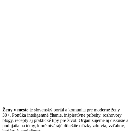
Ženy v meste
je slovenský portál a komunita pre moderné ženy
30+. Ponúka inteligentné čítanie, inšpiratívne príbehy, rozhovory,
blogy, recepty aj praktické tipy pre život. Organizujeme aj diskusie a
podujatia na témy, ktoré otvárajú dôležité otázky zdravia, vzťahov,
kariéry či spoločnosti.