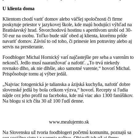
U klienta doma
Klientom chodí variť domov alebo väčšej spoločnosti či firme
poskytuje priestor v jazykovej škole, kde majú hodujúci výhľad na
Bratislavský hrad. Štvorchodovú hostinu s aperitívom urobí od 30-
50 eur na osobu. Toľko bude stáť obed aj klienta, ktorému príde
navariť domov. Závisí to od toho, či prinesie len potraviny alebo aj
servis na prestieranie.
Foodbloger Michal Hornický varí najčastejšie pre seba a varením to
nekončí. Jedlo musí naaranžovať a nafotiť. „To trvá niekedy
rovnako dlho, ak nie dlhšie, ako samotné varenie,“ hovorí Michal.
Prispôsobuje tomu aj výber jedál.
„Najviac fotogenická je talianska a ázijská kuchyňa, nafotiť dobre
slovenské jedlá by bola celkom výzva,“ hovorí. Recepty si ľudia
nájde cez jeho profil na faceboku, kde má viac ako 1300 fanúšikov.
Na blogu si ich číta 30 až 100 ľudí denne.
www.mealujemto.sk
Na Slovensku už tvoria foodblogeri početnú komunitu, poznajú sa
cez sociálne siete i z varenia naživo. Objavili ich už aj firmy.