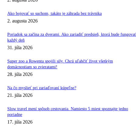
Ako bojovať so suchom, takáto je záhrada bez trávnika
2. augusta 2026
Poriadok sa začína za dverami. Ako zariadiť predsieň, ktorá bude fungovat
každý deň
31. júla 2026
Super zoo a Rowenta spojili sily. Chcú uľahčiť život všetkým
domácnostiam so zvieratami!
28. júla 2026
Na čo myslieť pri zariaďovaní kúpeľne?
21. júla 2026
Slow travel mení spôsob cestovania. Namiesto 5 miest spoznajte jedno
poriadne
17. júla 2026