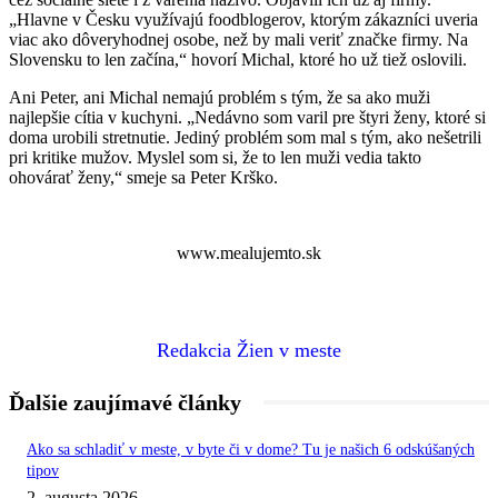
„Hlavne v Česku využívajú foodblogerov, ktorým zákazníci uveria
viac ako dôveryhodnej osobe, než by mali veriť značke firmy. Na
Slovensku to len začína,“ hovorí Michal, ktoré ho už tiež oslovili.
Ani Peter, ani Michal nemajú problém s tým, že sa ako muži
najlepšie cítia v kuchyni. „Nedávno som varil pre štyri ženy, ktoré si
doma urobili stretnutie. Jediný problém som mal s tým, ako nešetrili
pri kritike mužov. Myslel som si, že to len muži vedia takto
ohovárať ženy,“ smeje sa Peter Krško.
www.mealujemto.sk
Redakcia Žien v meste
Ďalšie zaujímavé články
Ako sa schladiť v meste, v byte či v dome? Tu je našich 6 odskúšaných
tipov
2. augusta 2026