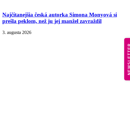
Najčítanejšia česká autorka Simona Monyová si
prešla peklom, než ju jej manžel zavraždil
3. augusta 2026
NEWSLE