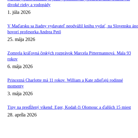
divoké rieky a vodopády
1. júla 2026
V Maďarsku sa žiadny vydavateľ neodvážil knihu vydať, na Slovensku áno
hovorí profesorka Andrea Pető
25. mája 2026
Zomrela kráľovná českých rozprávok Marcela Pittermannová. Mala 93
rokov
6. mája 2026
Princezná Charlotte má 11 rokov. William a Kate zdieľajú rodinné
momenty
3. mája 2026
Tipy na predĺžený víkend: Eger, Kodaň či Olomouc a ďalších 15 miest
28. apríla 2026