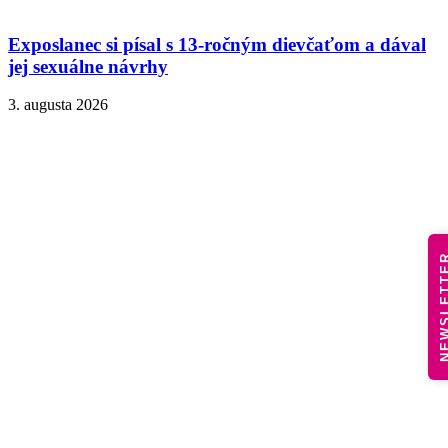
Exposlanec si písal s 13-ročným dievčaťom a dával
jej sexuálne návrhy
3. augusta 2026
NEWSLE