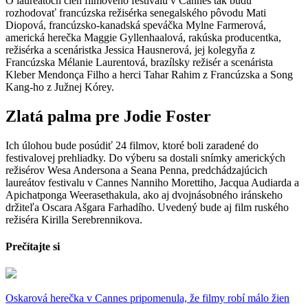
O laureátoch cien filmového festivalu v Cannes tak budú
rozhodovať francúzska režisérka senegalského pôvodu Mati
Diopová, francúzsko-kanadská speváčka Mylne Farmerová,
americká herečka Maggie Gyllenhaalová, rakúska producentka,
režisérka a scenáristka Jessica Hausnerová, jej kolegyňa z
Francúzska Mélanie Laurentová, brazílsky režisér a scenárista
Kleber Mendonça Filho a herci Tahar Rahim z Francúzska a Song
Kang-ho z Južnej Kórey.
Zlatá palma pre Jodie Foster
Ich úlohou bude posúdiť 24 filmov, ktoré boli zaradené do
festivalovej prehliadky. Do výberu sa dostali snímky amerických
režisérov Wesa Andersona a Seana Penna, predchádzajúcich
laureátov festivalu v Cannes Nanniho Morettiho, Jacqua Audiarda a
Apichatponga Weerasethakula, ako aj dvojnásobného iránskeho
držiteľa Oscara Ašgara Farhadího. Uvedený bude aj film ruského
režiséra Kirilla Serebrennikova.
Prečítajte si
Oskarová herečka v Cannes pripomenula, že filmy robí málo žien