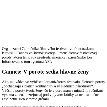
Organizátori 74. ročníka filmového festivalu vo francúzskom
letovisku Cannes vo štvrtok zverejnili mená členov festivalovej
poroty, ktorej tento rok predsedá americký režisér Spike Lee.
Informovala o tom agentúra AFP.
Cannes: V porote sedia hlavne ženy
Ako sa uvádza vo vyhlásení organizátorov festivalu, členovia poroty
„pochádzajú z piatich kontinentov a sú siedmich národností“.
Väčšinu poroty tvoria ženy, čo je v porovnaní s minulými ročníkmi
výrazná zmena – zrejme aj pod vplyvom kritiky za nedostatočné
zastúpenie žien v tomto grémiu.