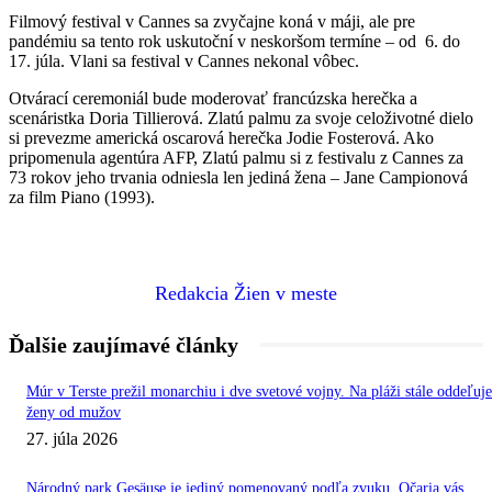
Filmový festival v Cannes sa zvyčajne koná v máji, ale pre
pandémiu sa tento rok uskutoční v neskoršom termíne – od 6. do
17. júla. Vlani sa festival v Cannes nekonal vôbec.
Otvárací ceremoniál bude moderovať francúzska herečka a
scenáristka Doria Tillierová. Zlatú palmu za svoje celoživotné dielo
si prevezme americká oscarová herečka Jodie Fosterová. Ako
pripomenula agentúra AFP, Zlatú palmu si z festivalu z Cannes za
73 rokov jeho trvania odniesla len jediná žena – Jane Campionová
za film Piano (1993).
Redakcia Žien v meste
Ďalšie zaujímavé články
Múr v Terste prežil monarchiu i dve svetové vojny. Na pláži stále oddeľuje
ženy od mužov
27. júla 2026
Národný park Gesäuse je jediný pomenovaný podľa zvuku. Očaria vás