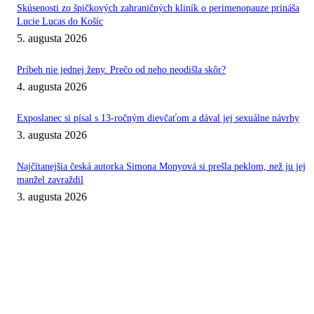
Skúsenosti zo špičkových zahraničných kliník o perimenopauze prináša
Lucie Lucas do Košíc
5. augusta 2026
Príbeh nie jednej ženy. Prečo od neho neodišla skôr?
4. augusta 2026
Exposlanec si písal s 13-ročným dievčaťom a dával jej sexuálne návrhy
3. augusta 2026
Najčítanejšia česká autorka Simona Monyová si prešla peklom, než ju jej
manžel zavraždil
3. augusta 2026