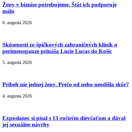
Ženy v biznise potrebujeme. Štát ich podporuje
málo
6. augusta 2026
Skúsenosti zo špičkových zahraničných kliník o
perimenopauze prináša Lucie Lucas do Košíc
5. augusta 2026
Príbeh nie jednej ženy. Prečo od neho neodišla skôr?
4. augusta 2026
Exposlanec si písal s 13-ročným dievčaťom a dával
jej sexuálne návrhy