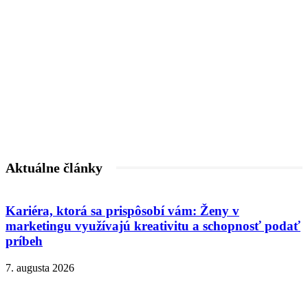
Aktuálne články
Kariéra, ktorá sa prispôsobí vám: Ženy v
marketingu využívajú kreativitu a schopnosť podať
príbeh
7. augusta 2026