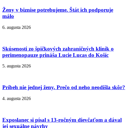
Ženy v biznise potrebujeme. Štát ich podporuje
málo
6. augusta 2026
Skúsenosti zo špičkových zahraničných kliník o
perimenopauze prináša Lucie Lucas do Košíc
5. augusta 2026
Príbeh nie jednej ženy. Prečo od neho neodišla skôr?
4. augusta 2026
Exposlanec si písal s 13-ročným dievčaťom a dával
jej sexuálne návrhy