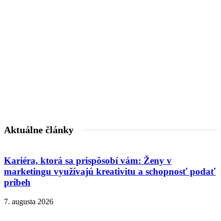
Aktuálne články
Kariéra, ktorá sa prispôsobí vám: Ženy v
marketingu využívajú kreativitu a schopnosť podať
príbeh
7. augusta 2026