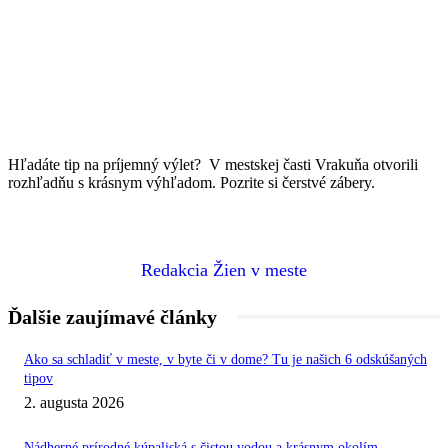
Hľadáte tip na príjemný výlet? V mestskej časti Vrakuňa otvorili
rozhľadňu s krásnym výhľadom. Pozrite si čerstvé zábery.
Redakcia Žien v meste
Ďalšie zaujímavé články
Ako sa schladiť v meste, v byte či v dome? Tu je našich 6 odskúšaných
tipov
2. augusta 2026
Nádherné prírodné kúpaliská s čistou vodou a krásnym okolím