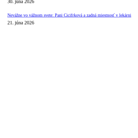
30. júna 2026
Nevážne vo vážnom svete: Pani Cicifrková a zadná miestnosť v lekárni
21. júna 2026