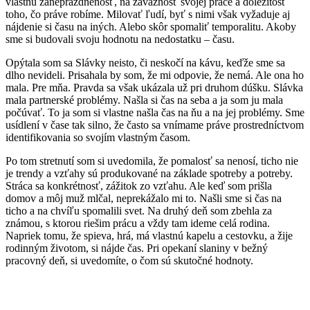
vlastnú zaneprázdnenosť, na závažnosť svojej práce a dôležitosť
toho, čo práve robíme. Milovať ľudí, byť s nimi však vyžaduje aj
nájdenie si času na iných. Alebo skôr spomaliť temporalitu. Akoby
sme si budovali svoju hodnotu na nedostatku – času.
Opýtala som sa Slávky neisto, či neskočí na kávu, keďže sme sa
dlho nevideli. Prisahala by som, že mi odpovie, že nemá. Ale ona ho
mala. Pre mňa. Pravda sa však ukázala už pri druhom dúšku. Slávka
mala partnerské problémy. Našla si čas na seba a ja som ju mala
počúvať. To ja som si vlastne našla čas na ňu a na jej problémy. Sme
usídlení v čase tak silno, že často sa vnímame práve prostredníctvom
identifikovania so svojím vlastným časom.
Po tom stretnutí som si uvedomila, že pomalosť sa nenosí, ticho nie
je trendy a vzťahy sú produkované na základe spotreby a potreby.
Stráca sa konkrétnosť, zážitok zo vzťahu. Ale keď som prišla
domov a môj muž mlčal, neprekážalo mi to. Našli sme si čas na
ticho a na chvíľu spomalili svet. Na druhý deň som zbehla za
známou, s ktorou riešim prácu a vždy tam ideme celá rodina.
Napriek tomu, že spieva, hrá, má vlastnú kapelu a cestovku, a žije
rodinným životom, si nájde čas. Pri opekaní slaniny v bežný
pracovný deň, si uvedomíte, o čom sú skutočné hodnoty.