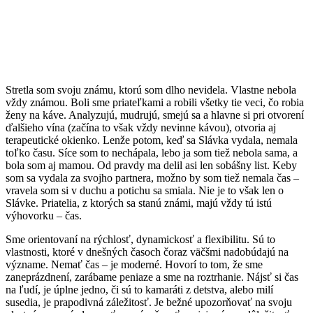
Stretla som svoju známu, ktorú som dlho nevidela. Vlastne nebola
vždy známou. Boli sme priateľkami a robili všetky tie veci, čo robia
ženy na káve. Analyzujú, mudrujú, smejú sa a hlavne si pri otvorení
ďalšieho vína (začína to však vždy nevinne kávou), otvoria aj
terapeutické okienko. Lenže potom, keď sa Slávka vydala, nemala
toľko času. Síce som to nechápala, lebo ja som tiež nebola sama, a
bola som aj mamou. Od pravdy ma delil asi len sobášny list. Keby
som sa vydala za svojho partnera, možno by som tiež nemala čas –
vravela som si v duchu a potichu sa smiala. Nie je to však len o
Slávke. Priatelia, z ktorých sa stanú známi, majú vždy tú istú
výhovorku – čas.
Sme orientovaní na rýchlosť, dynamickosť a flexibilitu. Sú to
vlastnosti, ktoré v dnešných časoch čoraz väčšmi nadobúdajú na
význame. Nemať čas – je moderné. Hovorí to tom, že sme
zaneprázdnení, zarábame peniaze a sme na roztrhanie. Nájsť si čas
na ľudí, je úplne jedno, či sú to kamaráti z detstva, alebo milí
susedia, je prapodivná záležitosť. Je bežné upozorňovať na svoju