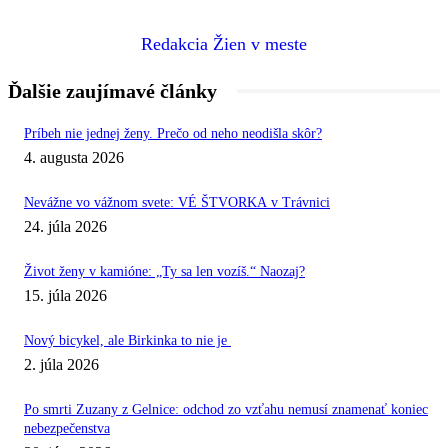
Redakcia Žien v meste
Ďalšie zaujímavé články
Príbeh nie jednej ženy. Prečo od neho neodišla skôr?
4. augusta 2026
Nevážne vo vážnom svete: VÉ ŠTVORKA v Trávnici
24. júla 2026
Život ženy v kamióne: „Ty sa len vozíš.“ Naozaj?
15. júla 2026
Nový bicykel, ale Birkinka to nie je
2. júla 2026
Po smrti Zuzany z Gelnice: odchod zo vzťahu nemusí znamenať koniec
nebezpečenstva