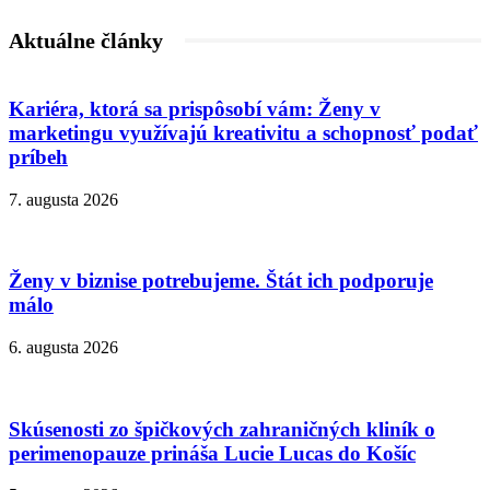
Aktuálne články
Kariéra, ktorá sa prispôsobí vám: Ženy v
marketingu využívajú kreativitu a schopnosť podať
príbeh
7. augusta 2026
Ženy v biznise potrebujeme. Štát ich podporuje
málo
6. augusta 2026
Skúsenosti zo špičkových zahraničných kliník o
perimenopauze prináša Lucie Lucas do Košíc