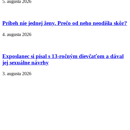
5. augusta 2026
Príbeh nie jednej ženy. Prečo od neho neodišla skôr?
4. augusta 2026
Exposlanec si písal s 13-ročným dievčaťom a dával
jej sexuálne návrhy
3. augusta 2026