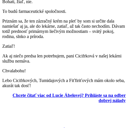
Bohatí, žiaľ, nie.
To budú farmaceutické spoločnosti.
Priznám sa, že ten zázračný krém na pleť by som si určite dala
namiešať aj ja, ale do lekárne, zatiaľ, až tak často nechodím. Dávam
totiž prednosť primárnym liečivým možnostiam – svätý pokoj,
rodina, slnko a príroda.
Zatiaľ!
Ak aj niečo predsa len potrebujem, pani Cicifrková v našej lekárni
službu nemáva.
Chvalabohu!
Lebo Cicifrkových, Tumidajových a Fiťfiriťových mám okolo seba,
akurát tak dosť!
Chcete čítať viac od Lucie Ábelovej? Prihláste sa na odber
dobrej nálady