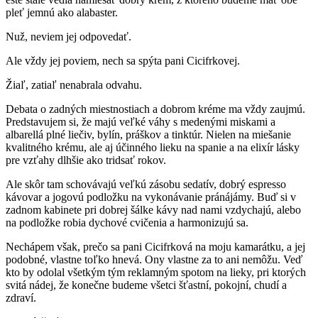
pleť jemnú ako alabaster.
Nuž, neviem jej odpovedať.
Ale vždy jej poviem, nech sa spýta pani Cicifrkovej.
Žiaľ, zatiaľ nenabrala odvahu.
Debata o zadných miestnostiach a dobrom kréme ma vždy zaujmú.
Predstavujem si, že majú veľké váhy s medenými miskami a
albarellá plné liečiv, bylín, práškov a tinktúr. Nielen na miešanie
kvalitného krému, ale aj účinného lieku na spanie a na elixír lásky
pre vzťahy dlhšie ako tridsať rokov.
Ale skôr tam schovávajú veľkú zásobu sedatív, dobrý espresso
kávovar a jogovú podložku na vykonávanie pránájámy. Buď si v
zadnom kabinete pri dobrej šálke kávy nad nami vzdychajú, alebo
na podložke robia dychové cvičenia a harmonizujú sa.
Nechápem však, prečo sa pani Cicifrková na moju kamarátku, a jej
podobné, vlastne toľko hnevá. Ony vlastne za to ani nemôžu. Veď
kto by odolal všetkým tým reklamným spotom na lieky, pri ktorých
svitá nádej, že konečne budeme všetci šťastní, pokojní, chudí a
zdraví.