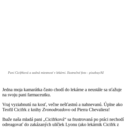
Pani Cicifrková a zadná miestnosť v lekárni. Ilustračné foto - pixabay/AI
Jedna moja kamarátka často chodí do lekárne a neustále sa sťažuje
na svoju pani farmaceutku.
Vraj vyziabnutú na kosť, večne nešťastnú a nahnevanú. Úplne ako
Teofil Cicifrk z knihy
Zvonodrozdovo
od Pierra Chevaliera!
Ibaže naša mladá pani „Cicifrková“ sa frustrovaná po práci nechodí
odreagovať do zakázaných uličiek Lyonu (ako lekárnik Cicifrk z