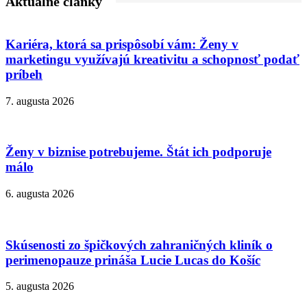
Aktuálne články
Kariéra, ktorá sa prispôsobí vám: Ženy v
marketingu využívajú kreativitu a schopnosť podať
príbeh
7. augusta 2026
Ženy v biznise potrebujeme. Štát ich podporuje
málo
6. augusta 2026
Skúsenosti zo špičkových zahraničných kliník o
perimenopauze prináša Lucie Lucas do Košíc
5. augusta 2026