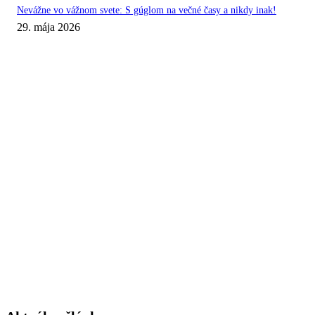
Nevážne vo vážnom svete: S gúglom na večné časy a nikdy inak!
29. mája 2026