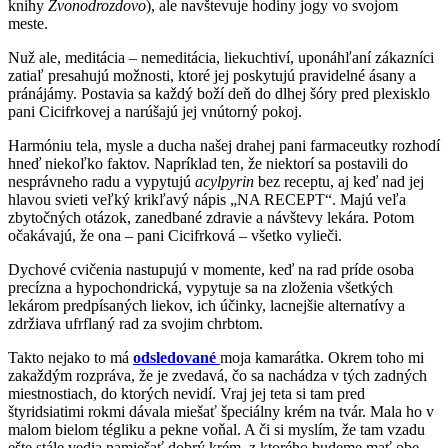
knihy
Zvonodrozdovo
), ale navštevuje hodiny jogy vo svojom
meste.
Nuž ale, meditácia – nemeditácia, liekuchtiví, uponáhľaní zákazníci
zatiaľ presahujú možnosti, ktoré jej poskytujú pravidelné ásany a
pránájámy. Postavia sa každý boží deň do dlhej šóry pred plexisklo
pani Cicifrkovej a narúšajú jej vnútorný pokoj.
Harmóniu tela, mysle a ducha našej drahej pani farmaceutky rozhodí
hneď niekoľko faktov. Napríklad ten, že niektorí sa postavili do
nesprávneho radu a vypytujú
acylpyrin
bez receptu, aj keď nad jej
hlavou svieti veľký krikľavý nápis „NA RECEPT“. Majú veľa
zbytočných otázok, zanedbané zdravie a návštevy lekára. Potom
očakávajú, že ona – pani Cicifrková – všetko vylieči.
Dychové cvičenia nastupujú v momente, keď na rad príde osoba
precízna a hypochondrická, vypytuje sa na zloženia všetkých
lekárom predpísaných liekov, ich účinky, lacnejšie alternatívy a
zdržiava ufrflaný rad za svojim chrbtom.
Takto nejako to má
odsledované
moja kamarátka. Okrem toho mi
zakaždým rozpráva, že je zvedavá, čo sa nachádza v tých zadných
miestnostiach, do ktorých nevidí. Vraj jej teta si tam pred
štyridsiatimi rokmi dávala miešať špeciálny krém na tvár. Mala ho v
malom bielom tégliku a pekne voňal. A či si myslím, že tam vzadu
ešte stále vedia namiešať dobrý krém, z ktorého budeme mať obe