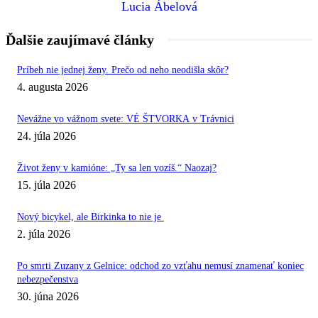
Lucia Ábelová
Ďalšie zaujímavé články
Príbeh nie jednej ženy. Prečo od neho neodišla skôr?
4. augusta 2026
Nevážne vo vážnom svete: VÉ ŠTVORKA v Trávnici
24. júla 2026
Život ženy v kamióne: „Ty sa len vozíš.“ Naozaj?
15. júla 2026
Nový bicykel, ale Birkinka to nie je
2. júla 2026
Po smrti Zuzany z Gelnice: odchod zo vzťahu nemusí znamenať koniec
nebezpečenstva
30. júna 2026