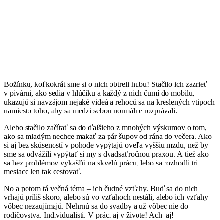
Božínku, koľkokrát sme si o nich obtreli hubu! Stačilo ich zazrieť
v pivárni, ako sedia v hlúčiku a každý z nich čumí do mobilu,
ukazujú si navzájom nejaké videá a rehocú sa na kreslených vtipoch
namiesto toho, aby sa medzi sebou normálne rozprávali.
Alebo stačilo začítať sa do ďalšieho z mnohých výskumov o tom,
ako sa mladým nechce makať za pár šupov od rána do večera. Ako
si aj bez skúseností v pohode vypýtajú oveľa vyššiu mzdu, než by
sme sa odvážili vypýtať si my s dvadsaťročnou praxou. A tiež ako
sa bez problémov vykašľú na skvelú prácu, lebo sa rozhodli tri
mesiace len tak cestovať.
No a potom tá večná téma – ich čudné vzťahy. Buď sa do nich
vrhajú príliš skoro, alebo sú vo vzťahoch nestáli, alebo ich vzťahy
vôbec nezaujímajú. Nehrnú sa do svadby a už vôbec nie do
rodičovstva. Individualisti. V práci aj v živote! Ach jaj!