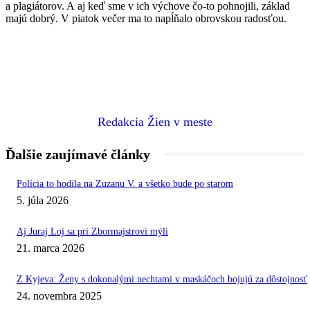
a plagiátorov. A aj keď sme v ich výchove čo-to pohnojili, základ
majú dobrý. V piatok večer ma to napĺňalo obrovskou radosťou.
Redakcia Žien v meste
Ďalšie zaujímavé články
Polícia to hodila na Zuzanu V. a všetko bude po starom
5. júla 2026
Aj Juraj Loj sa pri Zbormajstrovi mýli
21. marca 2026
Z Kyjeva: Ženy s dokonalými nechtami v maskáčoch bojujú za dôstojnosť
24. novembra 2025