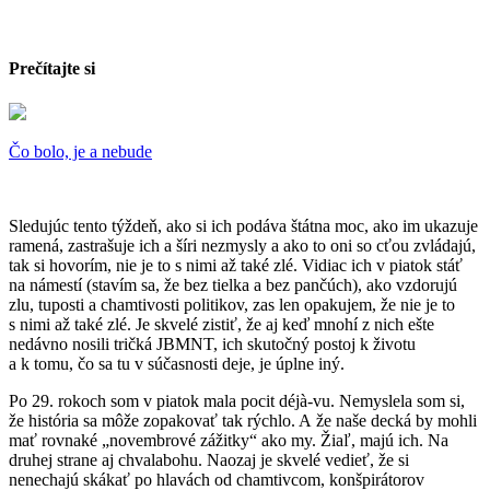
Prečítajte si
Čo bolo, je a nebude
Sledujúc tento týždeň, ako si ich podáva štátna moc, ako im ukazuje
ramená, zastrašuje ich a šíri nezmysly a ako to oni so cťou zvládajú,
tak si hovorím, nie je to s nimi až také zlé. Vidiac ich v piatok stáť
na námestí (stavím sa, že bez tielka a bez pančúch), ako vzdorujú
zlu, tuposti a chamtivosti politikov, zas len opakujem, že nie je to
s nimi až také zlé. Je skvelé zistiť, že aj keď mnohí z nich ešte
nedávno nosili tričká JBMNT, ich skutočný postoj k životu
a k tomu, čo sa tu v súčasnosti deje, je úplne iný.
Po 29. rokoch som v piatok mala pocit déjà-vu. Nemyslela som si,
že história sa môže zopakovať tak rýchlo. A že naše decká by mohli
mať rovnaké „novembrové zážitky“ ako my. Žiaľ, majú ich. Na
druhej strane aj chvalabohu. Naozaj je skvelé vedieť, že si
nenechajú skákať po hlavách od chamtivcom, konšpirátorov