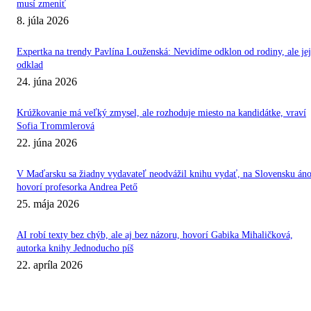
musí zmeniť
8. júla 2026
Expertka na trendy Pavlína Louženská: Nevidíme odklon od rodiny, ale jej
odklad
24. júna 2026
Krúžkovanie má veľký zmysel, ale rozhoduje miesto na kandidátke, vraví
Sofia Trommlerová
22. júna 2026
V Maďarsku sa žiadny vydavateľ neodvážil knihu vydať, na Slovensku áno
hovorí profesorka Andrea Pető
25. mája 2026
AI robí texty bez chýb, ale aj bez názoru, hovorí Gabika Mihaličková,
autorka knihy Jednoducho píš
22. apríla 2026