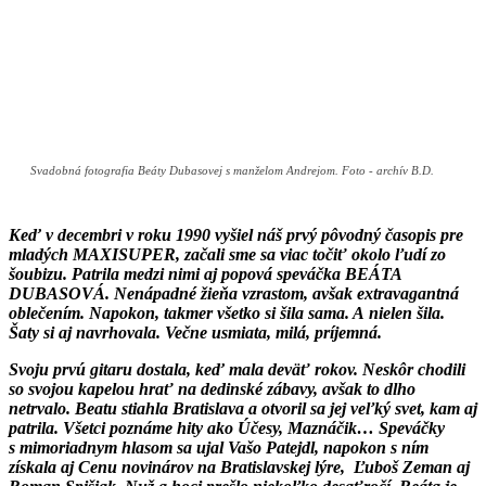
Svadobná fotografia Beáty Dubasovej s manželom Andrejom. Foto - archív B.D.
Keď v decembri v roku 1990 vyšiel náš prvý pôvodný časopis pre
mladých MAXISUPER, začali sme sa viac točiť okolo ľudí zo
šoubizu. Patrila medzi nimi aj popová speváčka BEÁTA
DUBASOVÁ. Nenápadné žieňa vzrastom, avšak extravagantná
oblečením. Napokon, takmer všetko si šila sama. A nielen šila.
Šaty si aj navrhovala. Večne usmiata, milá, príjemná.
Svoju prvú gitaru dostala, keď mala deväť rokov. Neskôr chodili
so svojou kapelou hrať na dedinské zábavy, avšak to dlho
netrvalo. Beatu stiahla Bratislava a otvoril sa jej veľký svet, kam aj
patrila. Všetci poznáme hity ako Účesy, Maznáčik… Speváčky
s mimoriadnym hlasom sa ujal Vašo Patejdl, napokon s ním
získala aj Cenu novinárov na Bratislavskej lýre, Ľuboš Zeman aj