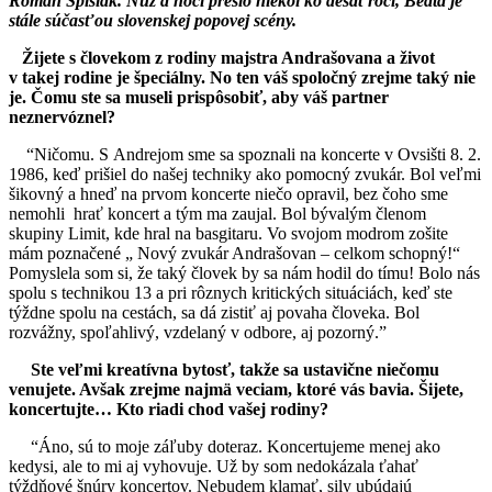
Roman Spišiak. Nuž a hoci prešlo niekoľko desaťročí, Beáta je
stále súčasťou slovenskej popovej scény.
Žijete s človekom z rodiny majstra Andrašovana a život
v takej rodine je špeciálny. No ten váš spoločný zrejme taký nie
je. Čomu ste sa museli prispôsobiť, aby váš partner
neznervóznel?
“Ničomu. S Andrejom sme sa spoznali na koncerte v Ovsišti 8. 2.
1986, keď prišiel do našej techniky ako pomocný zvukár. Bol veľmi
šikovný a hneď na prvom koncerte niečo opravil, bez čoho sme
nemohli hrať koncert a tým ma zaujal. Bol bývalým členom
skupiny Limit, kde hral na basgitaru. Vo svojom modrom zošite
mám poznačené „ Nový zvukár Andrašovan – celkom schopný!“
Pomyslela som si, že taký človek by sa nám hodil do tímu! Bolo nás
spolu s technikou 13 a pri rôznych kritických situáciách, keď ste
týždne spolu na cestách, sa dá zistiť aj povaha človeka. Bol
rozvážny, spoľahlivý, vzdelaný v odbore, aj pozorný.”
Ste veľmi kreatívna bytosť, takže sa ustavične niečomu
venujete. Avšak zrejme najmä veciam, ktoré vás bavia. Šijete,
koncertujte… Kto riadi chod vašej rodiny?
“Áno, sú to moje záľuby doteraz. Koncertujeme menej ako
kedysi, ale to mi aj vyhovuje. Už by som nedokázala ťahať
týždňové šnúry koncertov. Nebudem klamať, sily ubúdajú