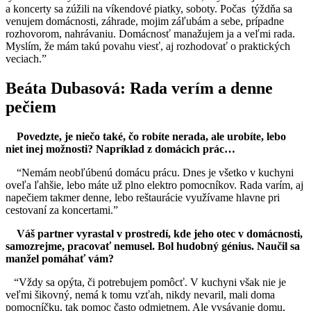
a koncerty sa zúžili na víkendové piatky, soboty. Počas týždňa sa
venujem domácnosti, záhrade, mojim záľubám a sebe, prípadne
rozhovorom, nahrávaniu. Domácnosť manažujem ja a veľmi rada.
Myslím, že mám takú povahu viesť, aj rozhodovať o praktických
veciach.”
Beáta Dubasová: Rada verím a denne
pečiem
Povedzte, je niečo také, čo robíte nerada, ale urobíte, lebo
niet inej možnosti? Napríklad z domácich prác…
“Nemám neobľúbenú domácu prácu. Dnes je všetko v kuchyni
oveľa ľahšie, lebo máte už plno elektro pomocníkov. Rada varím, aj
napečiem takmer denne, lebo reštaurácie využívame hlavne pri
cestovaní za koncertami.”
Váš partner vyrastal v prostredí, kde jeho otec v domácnosti,
samozrejme, pracovať nemusel. Bol hudobný génius. Naučil sa
manžel pomáhať vám?
“Vždy sa opýta, či potrebujem pomôcť. V kuchyni však nie je
veľmi šikovný, nemá k tomu vzťah, nikdy nevaril, mali doma
pomocníčku, tak pomoc často odmietnem. Ale vysávanie domu,