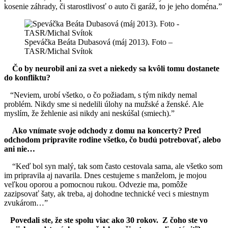
kosenie záhrady, či starostlivosť o auto či garáž, to je jeho doména.”
Speváčka Beáta Dubasová (máj 2013). Foto –
TASR/Michal Svítok
Čo by neurobil ani za svet a niekedy sa kvôli tomu dostanete
do konfliktu?
“Neviem, urobí všetko, o čo požiadam, s tým nikdy nemal
problém. Nikdy sme si nedelili úlohy na mužské a ženské. Ale
myslím, že žehlenie asi nikdy ani neskúšal (smiech).”
Ako vnímate svoje odchody z domu na koncerty? Pred
odchodom pripravíte rodine všetko, čo budú potrebovať, alebo
ani nie…
“Keď bol syn malý, tak som často cestovala sama, ale všetko som
im pripravila aj navarila. Dnes cestujeme s manželom, je mojou
veľkou oporou a pomocnou rukou. Odvezie ma, pomôže
zazipsovať šaty, ak treba, aj dohodne technické veci s miestnym
zvukárom…”
Povedali ste, že ste spolu viac ako 30 rokov. Z čoho ste vo