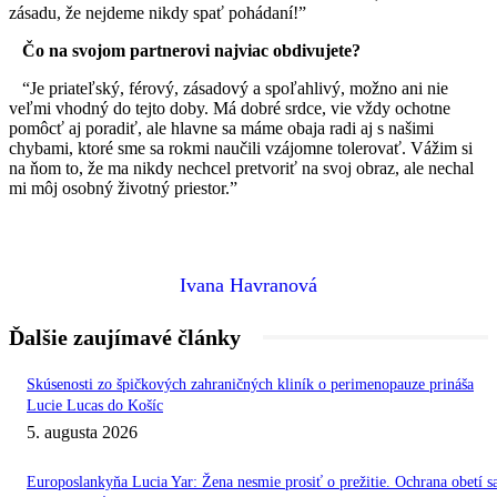
zásadu, že nejdeme nikdy spať pohádaní!”
Čo na svojom partnerovi najviac obdivujete?
“Je priateľský, férový, zásadový a spoľahlivý, možno ani nie
veľmi vhodný do tejto doby. Má dobré srdce, vie vždy ochotne
pomôcť aj poradiť, ale hlavne sa máme obaja radi aj s našimi
chybami, ktoré sme sa rokmi naučili vzájomne tolerovať. Vážim si
na ňom to, že ma nikdy nechcel pretvoriť na svoj obraz, ale nechal
mi môj osobný životný priestor.”
Ivana Havranová
Ďalšie zaujímavé články
Skúsenosti zo špičkových zahraničných kliník o perimenopauze prináša
Lucie Lucas do Košíc
5. augusta 2026
Europoslankyňa Lucia Yar: Žena nesmie prosiť o prežitie. Ochrana obetí s