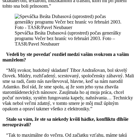
skladateľom, textárom, muzikantom a ďalším, ktorí mi pri plnení
tohto sna boli prínosom.”
Speváčka Beáta Dubasová (uprostred) počas generálky
programu Večer bez hraníc vo februári 2003. Foto –
TASR/Pavel Neubauer
Vedeli by ste povedať rozdiel medzi vaším svokrom a vaším
manželom?
“Môj svokor, hudobný skladateľ Tibor Andrašovan, bol skvelý
človek. Múdry, rozhľadený, scestovaný, spoločensky zábavný. Mali
sme sa radi, často nás navštevoval, hlavne, keď sa nám narodil
Adamko. Bol rád, že sme spolu, aj že som jeho syna zbavila
staromládeneckých nánosov. Zaujímala ho aj moja práca, chcel
počuť novinky, systém fungovania kapely, nahrávania… Technicky
však nebol veľmi zdatný, v tomto smere je môj muž úplným
opakom a opraví takmer všetko z elektroniky.”
Stalo sa vám, že ste sa niekedy kvôli hádke, konfliktu dlhšie
nerozprávali?
“Tak to maximálne do večera. Od začiatku vzťahu, máme takú