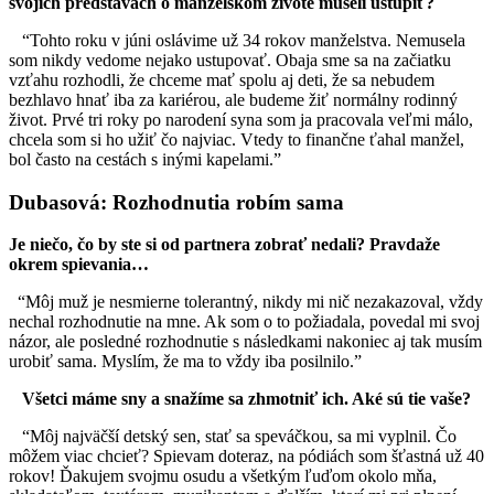
svojich predstavách o manželskom živote museli ustúpiť?
“Tohto roku v júni oslávime už 34 rokov manželstva. Nemusela
som nikdy vedome nejako ustupovať. Obaja sme sa na začiatku
vzťahu rozhodli, že chceme mať spolu aj deti, že sa nebudem
bezhlavo hnať iba za kariérou, ale budeme žiť normálny rodinný
život. Prvé tri roky po narodení syna som ja pracovala veľmi málo,
chcela som si ho užiť čo najviac. Vtedy to finančne ťahal manžel,
bol často na cestách s inými kapelami.”
Dubasová: Rozhodnutia robím sama
Je niečo, čo by ste si od partnera zobrať nedali? Pravdaže
okrem spievania…
“Môj muž je nesmierne tolerantný, nikdy mi nič nezakazoval, vždy
nechal rozhodnutie na mne. Ak som o to požiadala, povedal mi svoj
názor, ale posledné rozhodnutie s následkami nakoniec aj tak musím
urobiť sama. Myslím, že ma to vždy iba posilnilo.”
Všetci máme sny a snažíme sa zhmotniť ich. Aké sú tie vaše?
“Môj najväčší detský sen, stať sa speváčkou, sa mi vyplnil. Čo
môžem viac chcieť? Spievam doteraz, na pódiách som šťastná už 40
rokov! Ďakujem svojmu osudu a všetkým ľuďom okolo mňa,