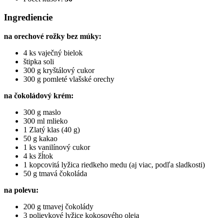
Ingrediencie
na orechové rožky bez múky:
4 ks vaječný bielok
štipka soli
300 g kryštálový cukor
300 g pomleté vlašské orechy
na čokoládový krém:
300 g maslo
300 ml mlieko
1 Zlatý klas (40 g)
50 g kakao
1 ks vanilínový cukor
4 ks žĺtok
1 kopcovitá lyžica riedkeho medu (aj viac, podľa sladkosti)
50 g tmavá čokoláda
na polevu:
200 g tmavej čokolády
3 polievkové lyžice kokosového oleja