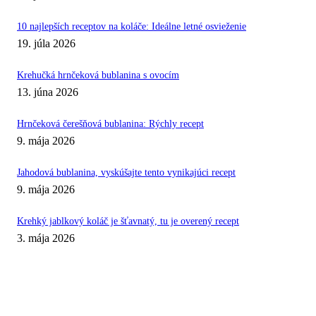
10 najlepších receptov na koláče: Ideálne letné osvieženie
19. júla 2026
Krehučká hrnčeková bublanina s ovocím
13. júna 2026
Hrnčeková čerešňová bublanina: Rýchly recept
9. mája 2026
Jahodová bublanina, vyskúšajte tento vynikajúci recept
9. mája 2026
Krehký jablkový koláč je šťavnatý, tu je overený recept
3. mája 2026