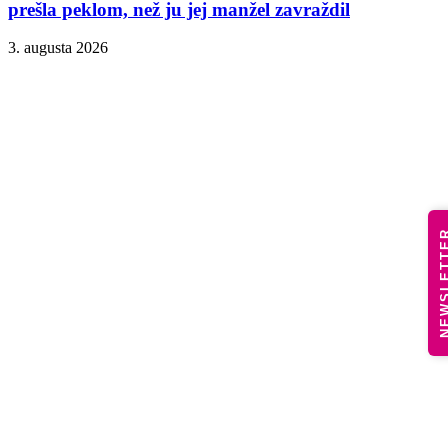
prešla peklom, než ju jej manžel zavraždil
3. augusta 2026
NEWSLE