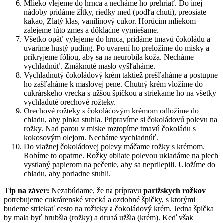
Mlieko vlejeme do hrnca a necháme ho prehriať. Do inej
nádoby pridáme žĺtky, riedky med (podľa chuti), preosiate
kakao, Zlatý klas, vanilínový cukor. Horúcim mliekom
zalejeme túto zmes a dôkladne vymiešame.
Všetko opäť vylejeme do hrnca, pridáme tmavú čokoládu a
uvaríme hustý puding. Po uvarení ho preložíme do misky a
prikryjeme fóliou, aby sa na neurobila koža. Necháme
vychladnúť. Zmäknuté maslo vyšľaháme.
Vychladnutý čokoládový krém taktiež prešľaháme a postupne
ho zašľaháme k maslovej pene. Chutný krém vložíme do
cukrárskeho vrecka s užšou špičkou a striekame ho na všetky
vychladuté orechové rožteky.
Orechové rožteky s čokoládovým krémom odložíme do
chladu, aby plnka stuhla. Pripravíme si čokoládovú polevu na
rožky. Nad parou v miske roztopíme tmavú čokoládu s
kokosovým olejom. Necháme vychladnúť.
Do vlažnej čokoládovej polevy máčame rožky s krémom.
Robíme to opatrne. Rožky obliate polevou ukladáme na plech
vystlaný papierom na pečenie, aby sa neprilepili. Uložíme do
chladu, aby poriadne stuhli.
Tip na záver:
Nezabúdame, že na prípravu
parížskych rožkov
potrebujeme cukrárenské vrecká a ozdobné špičky, s ktorými
budeme striekať cesto na rožteky a čokoládový krém. Jedna špička
by mala byť hrubšia (rožky) a druhá užšia (krém). Keď však