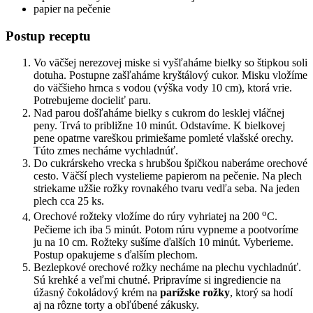
papier na pečenie
Postup receptu
Vo väčšej nerezovej miske si vyšľaháme bielky so štipkou soli
dotuha. Postupne zašľaháme kryštálový cukor. Misku vložíme
do väčšieho hrnca s vodou (výška vody 10 cm), ktorá vrie.
Potrebujeme docieliť paru.
Nad parou došľaháme bielky s cukrom do lesklej vláčnej
peny. Trvá to približne 10 minút. Odstavíme. K bielkovej
pene opatrne vareškou primiešame pomleté vlašské orechy.
Túto zmes necháme vychladnúť.
Do cukrárskeho vrecka s hrubšou špičkou naberáme orechové
cesto. Väčší plech vystelieme papierom na pečenie. Na plech
striekame užšie rožky rovnakého tvaru vedľa seba. Na jeden
plech cca 25 ks.
o
Orechové rožteky vložíme do rúry vyhriatej na 200
C.
Pečieme ich iba 5 minút. Potom rúru vypneme a pootvoríme
ju na 10 cm. Rožteky sušíme ďalších 10 minút. Vyberieme.
Postup opakujeme s ďalším plechom.
Bezlepkové orechové rožky necháme na plechu vychladnúť.
Sú krehké a veľmi chutné. Pripravíme si ingrediencie na
úžasný čokoládový krém na
parížske rožky
, ktorý sa hodí
aj na rôzne torty a obľúbené zákusky.