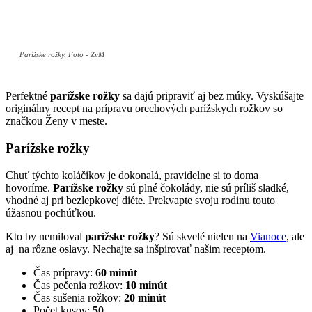
Parížske rožky. Foto - ZvM
Perfektné
parížske rožky
sa dajú pripraviť aj bez múky. Vyskúšajte
originálny recept na prípravu orechových parížskych rožkov so
značkou Ženy v meste.
Parížske rožky
Chuť týchto koláčikov je dokonalá, pravidelne si to doma
hovoríme.
Parížske rožky
sú plné čokolády, nie sú príliš sladké,
vhodné aj pri bezlepkovej diéte. Prekvapte svoju rodinu touto
úžasnou pochúťkou.
Kto by nemiloval
parížske rožky
? Sú skvelé nielen na
Vianoce
, ale
aj na rôzne oslavy. Nechajte sa inšpirovať našim receptom.
Čas prípravy:
60 minút
Čas pečenia rožkov:
10 minút
Čas sušenia rožkov:
20 minút
Počet kusov:
50