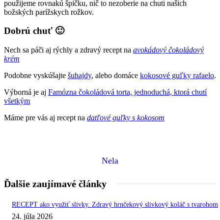
použijeme rovnakú špičku, nič to nezoberie na chuti našich
božských parížskych rožkov.
Dobrú chuť 🙂
Nech sa páči aj rýchly a zdravý recept na
avokádový čokoládový
krém
Podobne vyskúšajte
šuhajdy
, alebo domáce
kokosové guľky rafaelo
.
Výborná je aj
Famózna čokoládová torta, jednoduchá, ktorá chutí
všetkým
Máme pre vás aj recept na
datľové guľky s kokosom
Nela
Ďalšie zaujímavé články
RECEPT ako využiť slivky. Zdravý hrnčekový slivkový koláč s tvarohom
24. júla 2026