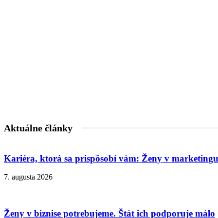
Aktuálne články
Kariéra, ktorá sa prispôsobí vám: Ženy v marketingu
7. augusta 2026
Ženy v biznise potrebujeme. Štát ich podporuje málo