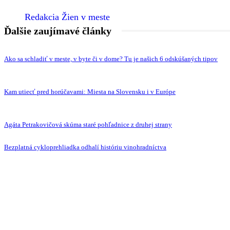
Redakcia Žien v meste
Ďalšie zaujímavé články
Ako sa schladiť v meste, v byte či v dome? Tu je našich 6 odskúšaných tipov
Kam utiecť pred horúčavami: Miesta na Slovensku i v Európe
Agáta Petrakovičová skúma staré pohľadnice z druhej strany
Bezplatná cykloprehliadka odhalí históriu vinohradníctva