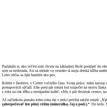
Pamätám si, ako veľmi som chcela na základnej škole postúpiť do okr
som sa nedostala. Asi sa niekde vo vesmíre tá moja detská túžba amb
Lebo občas sa fakt hanbím ako pes.
Robím v školstve, v Centre voľného času. Svoju prácu mám naozaj r
postupových súťaží. Ešte pred pár rokmi bol rozpočet na stravu žiaka
z roka na rok tíško a nenápadne krátiť, vždy o pár desiatok centov, 
Až začiatkom januára tohto roka ma v práci privítal takýto email: „
Vz
zabezpečovať len pitný režim (minerálka, čaj a pod.).“
Do kelu. T