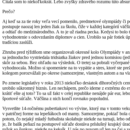
Čítala som to niekoľkokrát. Lebo zvyšky zdravého rozumu túto absurd
Prečo?
Aj keď sa za tie roky veľa vecí pomenilo, predmetové olympiády či po
postupuje naozaj len jeden žiak za školu, čiže v každej kategórií väčš
a odtiaľ do medzinárodného. A to je už riadna pecka. Kedysi to bolo t
vyhodnotenie s odovzdaním diplomov a cien. Urobilo sa pár fotiek úpr
tradíciou zaslúži.
Zhruba pred týždňom sme organizovali okresné kolo Olympiády v angl
sa jednoducho vystriedala tridsiatka žiakov pred jednou komisiou (jed
skôr za sebou. Bez ohľadu na výsledok. O tretej sa pobrali vyčerpané
vyhodnocala. Možno si spomeniete na to vypätie a stres, ktoré ste prež
kolegom porozvážali po okrese (samozrejme, vlastným autom a na vlas
Po zmene legislatívy v roku 2013 niekoľko desiatok dlhoročných cent
urobilo súkromný biznis. Len nechápem, prečo ideme z extrému do ext
krátiť ešte aj toto? To sa už fakt v celej republike nenájde pár eur,
športové súťaže. Väčšina z nich končí rovnako popoludní.
Vysvetlite 14-ročnému pubertiakovi vo vývine, ktorý ma v tomto veku
v patričnej forme na lepeňákoch od mamy. Samozrejme, pokiaľ bola o 
potom, čo nejaký mladý futbalista skolabuje niekde na turnaji, lebo od
je, že balík peňazí na postupové súťaže dostáva príslušný krajský úra
rožok so šunkou, niekde na keksík. U nás po novom už len na čaj a