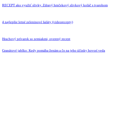
RECEPT ako využiť slivky. Zdravý hrnčekový slivkový koláč s tvarohom
4 najlepšie letné zeleninové šaláty (videorecepty)
Hrachový prívarok so zemiakmi, overený recept
Granátové jablko: Kedy pomáha ženám a čo na jeho účinky hovorí veda