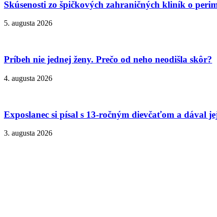
Skúsenosti zo špičkových zahraničných kliník o peri
5. augusta 2026
Príbeh nie jednej ženy. Prečo od neho neodišla skôr?
4. augusta 2026
Exposlanec si písal s 13-ročným dievčaťom a dával je
3. augusta 2026