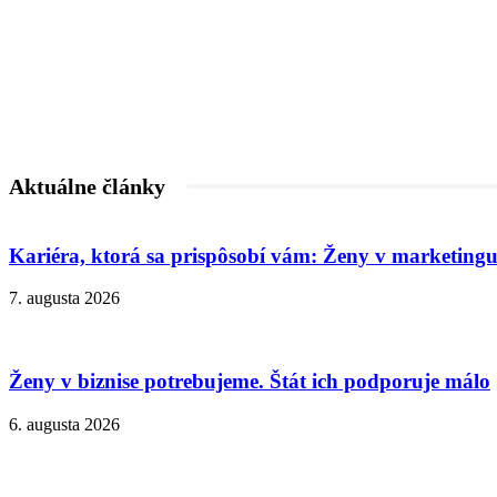
Aktuálne články
Kariéra, ktorá sa prispôsobí vám: Ženy v marketingu
7. augusta 2026
Ženy v biznise potrebujeme. Štát ich podporuje málo
6. augusta 2026