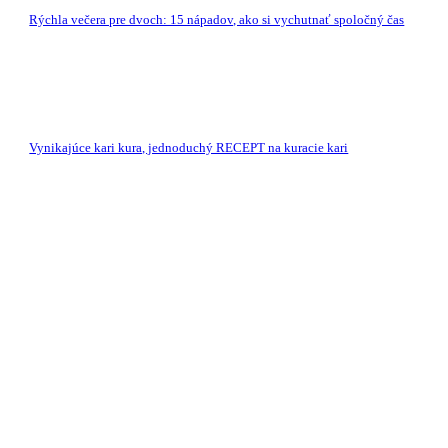
Rýchla večera pre dvoch: 15 nápadov, ako si vychutnať spoločný čas
Vynikajúce kari kura, jednoduchý RECEPT na kuracie kari