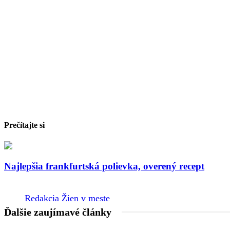
Prečítajte si
Najlepšia frankfurtská polievka, overený recept
Redakcia Žien v meste
Ďalšie zaujímavé články