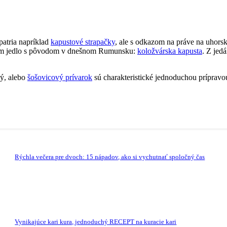
patria napríklad
kapustové strapačky
, ale s odkazom na práve na uhorsk
tom jedlo s pôvodom v dnešnom Rumunsku:
koložvárska kapusta
. Z jed
ý, alebo
šošovicový prívarok
sú charakteristické jednoduchou prípravo
Rýchla večera pre dvoch: 15 nápadov, ako si vychutnať spoločný čas
Vynikajúce kari kura, jednoduchý RECEPT na kuracie kari