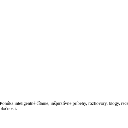
núka inteligentné čítanie, inšpiratívne príbehy, rozhovory, blogy, recep
oločnosti.