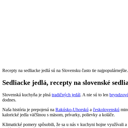
Recepty na sedliacke jedlá sú na Slovensku často tie najpopulárnejši
Sedliacke jedlá, recepty na slovenské sedli
Slovenská kuchyňa je plná
tradičných jedál
. A nie sú to len
bryndzové
dodnes.
Naša história je prepojená na
Rakúsko-Uhorskú
a
českolovenskú
minu
kalorické jedla väčšinou s mäsom, prívarky, polievky a koláče.
Klimatické pomery spôsobili, že sa u nás v kuchyni hojne využívali a