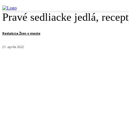
Pravé sedliacke jedlá, recep
Redakcia Žien v meste
21. apríla 2022