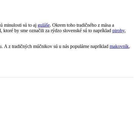
ú minulosti sú to aj
guláše
. Okrem toho tradičného z mäsa a
ál, ktoré by sme označili za rýdzo slovenské sú to napríklad
pirohy
,
u. A z tradičných múčnikov sú u nás populárne napríklad
makovník
,