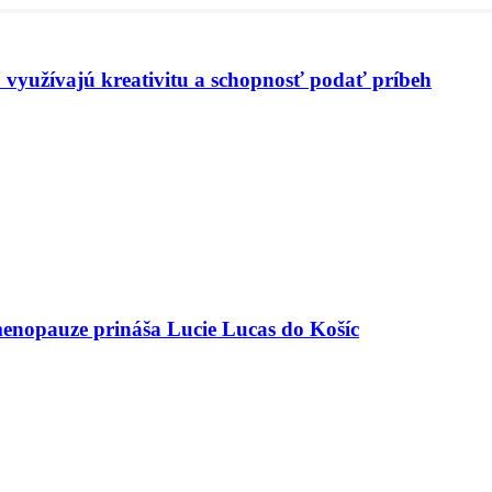
 využívajú kreativitu a schopnosť podať príbeh
menopauze prináša Lucie Lucas do Košíc