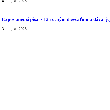
4. augusta 2026
Exposlanec si písal s 13-ročným dievčaťom a dával je
3. augusta 2026