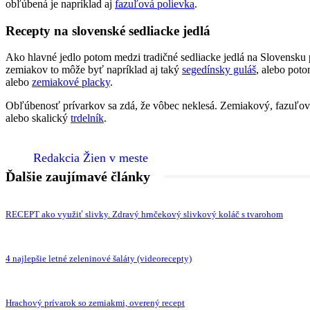
obľúbená je napríklad aj
fazuľová polievka
.
Recepty na slovenské sedliacke jedlá
Ako hlavné jedlo potom medzi tradičné sedliacke jedlá na Slovensku 
zemiakov to môže byť napríklad aj taký
segedínsky guláš
, alebo po
alebo
zemiakové placky
.
Obľúbenosť prívarkov sa zdá, že vôbec neklesá. Zemiakový, fazuľov
alebo skalický
trdelník
.
Redakcia Žien v meste
Ďalšie zaujímavé články
RECEPT ako využiť slivky. Zdravý hrnčekový slivkový koláč s tvarohom
4 najlepšie letné zeleninové šaláty (videorecepty)
Hrachový prívarok so zemiakmi, overený recept