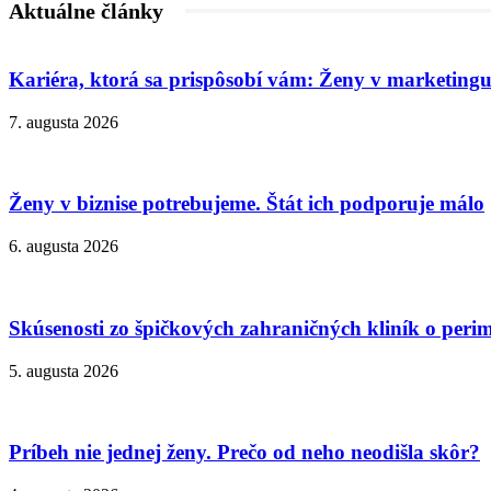
Aktuálne články
Kariéra, ktorá sa prispôsobí vám: Ženy v marketingu
7. augusta 2026
Ženy v biznise potrebujeme. Štát ich podporuje málo
6. augusta 2026
Skúsenosti zo špičkových zahraničných kliník o peri
5. augusta 2026
Príbeh nie jednej ženy. Prečo od neho neodišla skôr?