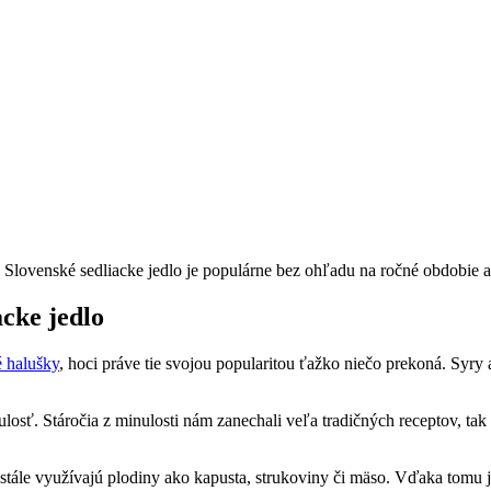
e. Slovenské sedliacke jedlo je populárne bez ohľadu na ročné obdobie a
acke jedlo
 halušky
, hoci práve tie svojou popularitou ťažko niečo prekoná. Syr
losť. Stáročia z minulosti nám zanechali veľa tradičných receptov, tak
 stále využívajú plodiny ako kapusta, strukoviny či mäso. Vďaka tomu j