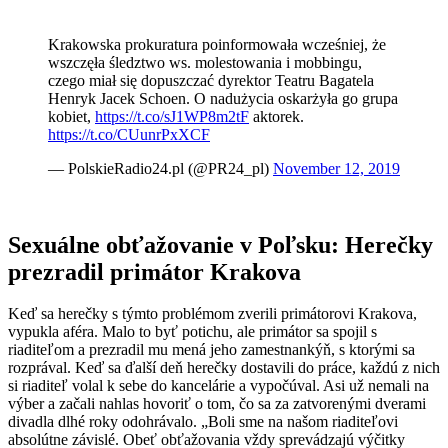
Krakowska prokuratura poinformowała wcześniej, że
wszczęła śledztwo ws. molestowania i mobbingu,
czego miał się dopuszczać dyrektor Teatru Bagatela
Henryk Jacek Schoen. O nadużycia oskarżyła go grupa
kobiet,
https://t.co/sJ1WP8m2tF
aktorek.
https://t.co/CUunrPxXCF
— PolskieRadio24.pl (@PR24_pl)
November 12, 2019
Sexuálne obťažovanie v Poľsku: Herečky
prezradil primátor Krakova
Keď sa herečky s týmto problémom zverili primátorovi Krakova,
vypukla aféra. Malo to byť potichu, ale primátor sa spojil s
riaditeľom a prezradil mu mená jeho zamestnankýň, s ktorými sa
rozprával. Keď sa ďalší deň herečky dostavili do práce, každú z nich
si riaditeľ volal k sebe do kancelárie a vypočúval. Asi už nemali na
výber a začali nahlas hovoriť o tom, čo sa za zatvorenými dverami
divadla dlhé roky odohrávalo. „Boli sme na našom riaditeľovi
absolútne závislé. Obeť obťažovania vždy sprevádzajú výčitky