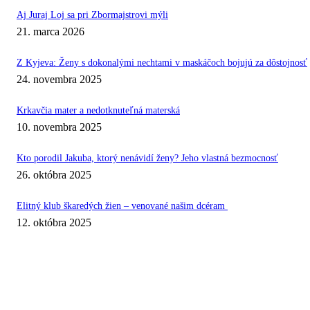
Aj Juraj Loj sa pri Zbormajstrovi mýli
21. marca 2026
Z Kyjeva: Ženy s dokonalými nechtami v maskáčoch bojujú za dôstojnosť
24. novembra 2025
Krkavčia mater a nedotknuteľná materská
10. novembra 2025
Kto porodil Jakuba, ktorý nenávidí ženy? Jeho vlastná bezmocnosť
26. októbra 2025
Elitný klub škaredých žien – venované našim dcéram
12. októbra 2025