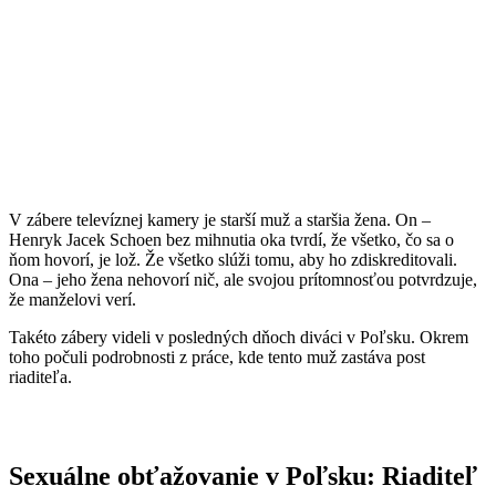
V zábere televíznej kamery je starší muž a staršia žena. On –
Henryk Jacek Schoen bez mihnutia oka tvrdí, že všetko, čo sa o
ňom hovorí, je lož. Že všetko slúži tomu, aby ho zdiskreditovali.
Ona – jeho žena nehovorí nič, ale svojou prítomnosťou potvrdzuje,
že manželovi verí.
Takéto zábery videli v posledných dňoch diváci v Poľsku. Okrem
toho počuli podrobnosti z práce, kde tento muž zastáva post
riaditeľa.
Sexuálne obťažovanie v Poľsku: Riaditeľ