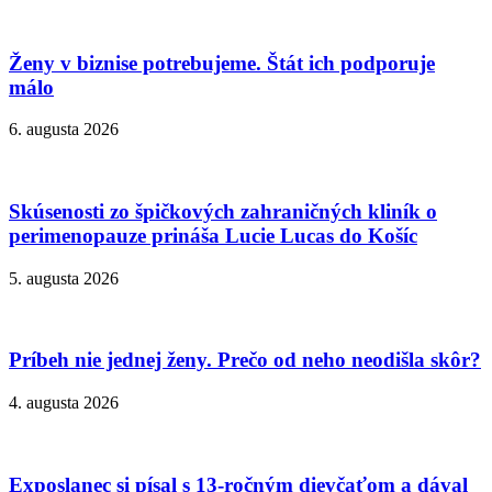
Ženy v biznise potrebujeme. Štát ich podporuje
málo
6. augusta 2026
Skúsenosti zo špičkových zahraničných kliník o
perimenopauze prináša Lucie Lucas do Košíc
5. augusta 2026
Príbeh nie jednej ženy. Prečo od neho neodišla skôr?
4. augusta 2026
Exposlanec si písal s 13-ročným dievčaťom a dával