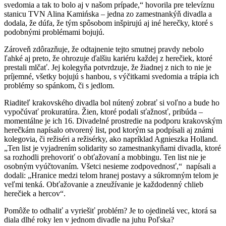
svedomia a tak to bolo aj v našom prípade,“ hovorila pre televíznu
stanicu TVN Alina Kamińska – jedna zo zamestnankýň divadla a
dodala, že dúfa, že tým spôsobom inšpirujú aj iné herečky, ktoré s
podobnými problémami bojujú.
Zároveň zdôrazňuje, že odtajnenie tejto smutnej pravdy nebolo
ľahké aj preto, že ohrozuje ďalšiu kariéru každej z herečiek, ktoré
prestali mlčať. Jej kolegyňa potvrdzuje, že žiadnej z nich to nie je
príjemné, všetky bojujú s hanbou, s výčitkami svedomia a trápia ich
problémy so spánkom, či s jedlom.
Riaditeľ krakovského divadla bol nútený zobrať si voľno a bude ho
vypočúvať prokuratúra. Žien, ktoré podali sťažnosť, pribúda –
momentálne je ich 16. Divadelné prostredie na podporu krakovským
herečkám napísalo otvorený list, pod ktorým sa podpísali aj známi
kolegovia, či režiséri a režisérky, ako napríklad Agnieszka Holland.
„Ten list je vyjadrením solidarity so zamestnankyňami divadla, ktoré
sa rozhodli prehovoriť o obťažovaní a mobbingu. Ten list nie je
osobným vyúčtovaním. Všetci nesieme zodpovednosť,“ napísali a
dodali: „Hranice medzi telom hranej postavy a súkromným telom je
veľmi tenká. Obťažovanie a zneužívanie je každodenný chlieb
herečiek a hercov“.
Pomôže to odhaliť a vyriešiť problém? Je to ojedinelá vec, ktorá sa
diala dlhé roky len v jednom divadle na juhu Poľska?