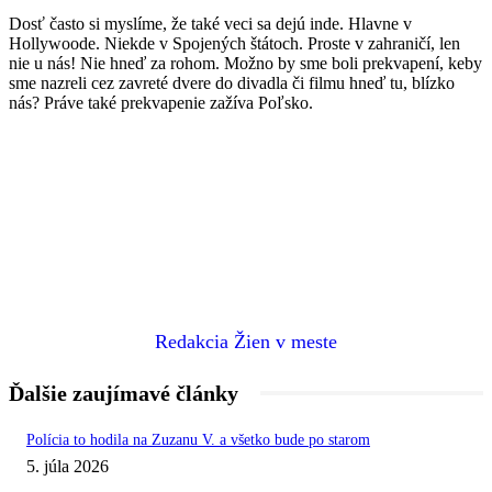
Dosť často si myslíme, že také veci sa dejú inde. Hlavne v
Hollywoode. Niekde v Spojených štátoch. Proste v zahraničí, len
nie u nás! Nie hneď za rohom. Možno by sme boli prekvapení, keby
sme nazreli cez zavreté dvere do divadla či filmu hneď tu, blízko
nás? Práve také prekvapenie zažíva Poľsko.
Redakcia Žien v meste
Ďalšie zaujímavé články
Polícia to hodila na Zuzanu V. a všetko bude po starom
5. júla 2026