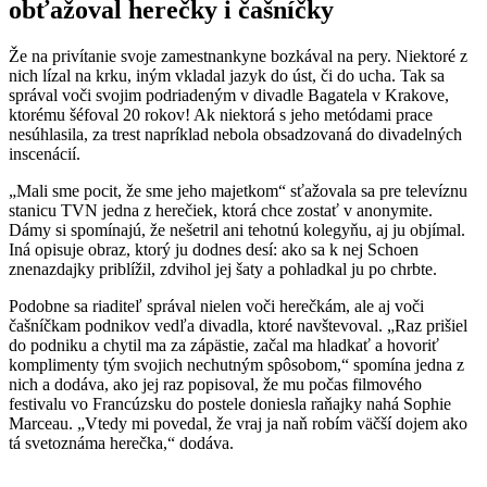
obťažoval herečky i čašníčky
Že na privítanie svoje zamestnankyne bozkával na pery. Niektoré z
nich lízal na krku, iným vkladal jazyk do úst, či do ucha. Tak sa
správal voči svojim podriadeným v divadle Bagatela v Krakove,
ktorému šéfoval 20 rokov! Ak niektorá s jeho metódami prace
nesúhlasila, za trest napríklad nebola obsadzovaná do divadelných
inscenácií.
„Mali sme pocit, že sme jeho majetkom“ sťažovala sa pre televíznu
stanicu TVN jedna z herečiek, ktorá chce zostať v anonymite.
Dámy si spomínajú, že nešetril ani tehotnú kolegyňu, aj ju objímal.
Iná opisuje obraz, ktorý ju dodnes desí: ako sa k nej Schoen
znenazdajky priblížil, zdvihol jej šaty a pohladkal ju po chrbte.
Podobne sa riaditeľ správal nielen voči herečkám, ale aj voči
čašníčkam podnikov vedľa divadla, ktoré navštevoval. „Raz prišiel
do podniku a chytil ma za zápästie, začal ma hladkať a hovoriť
komplimenty tým svojich nechutným spôsobom,“ spomína jedna z
nich a dodáva, ako jej raz popisoval, že mu počas filmového
festivalu vo Francúzsku do postele doniesla raňajky nahá Sophie
Marceau. „Vtedy mi povedal, že vraj ja naň robím väčší dojem ako
tá svetoznáma herečka,“ dodáva.