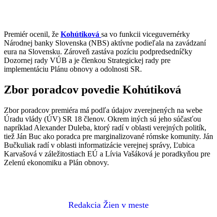
Premiér ocenil, že
Kohútiková
sa vo funkcii viceguvernérky
Národnej banky Slovenska (NBS) aktívne podieľala na zavádzaní
eura na Slovensku. Zároveň zastáva pozíciu podpredsedníčky
Dozornej rady VÚB a je členkou Strategickej rady pre
implementáciu Plánu obnovy a odolnosti SR.
Zbor poradcov povedie Kohútiková
Zbor poradcov premiéra má podľa údajov zverejnených na webe
Úradu vlády (ÚV) SR 18 členov. Okrem iných sú jeho súčasťou
napríklad Alexander Duleba, ktorý radí v oblasti verejných politík,
tiež Ján Buc ako poradca pre marginalizované rómske komunity. Ján
Bučkuliak radí v oblasti informatizácie verejnej správy, Ľubica
Karvašová v záležitostiach EÚ a Lívia Vašáková je poradkyňou pre
Zelenú ekonomiku a Plán obnovy.
Redakcia Žien v meste