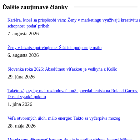
Ďalšie zaujímavé články
Kariéra, ktorá sa prispôsobí vám: Ženy v marketingu využívajú kreativitu 
schopnosť podať príbeh
7. augusta 2026
Ženy v biznise potrebujeme. Štát ich podporuje málo
6. augusta 2026
Slovenka roka 2026: Absolútnou víťazkou je vedkyňa z Košíc
29. júna 2026
Takéto zápasy by mal rozhodovať muž, povedal tenista na Roland Garros.
Dostal vysokú pokutu
1. júna 2026
Veľa otvorených úloh, málo energie: Takto sa vyčerpáva mozog
28. mája 2026
Musela som dôverovať kamere, že nie je mojím súdom, hovorí Milota