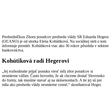
Predsedníčkou Zboru poradcov predsedu vlády SR Eduarda Hegera
(OĽANO) je od utorka Elena Kohútiková. Na sociálnej sieti o tom
informuje premiér. Kohútiková viac ako 30 rokov pôsobila v sektore
bankovníctva.
Kohútiková radí Hegerovi
„Jej rozhodnutie prijať ponuku viesť môj zbor poradcov si
nesmierne vážim. Často hovorím, že ak chceme dostať Slovensko
do formy, tak musíme stavať aj na skúsenostiach. A tie jej sú pre
mňa ako predsedu vlády nesmierne cenné,“ skonštatoval Heger.