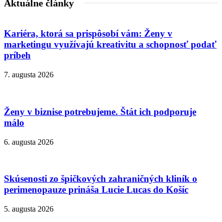
Aktuálne články
Kariéra, ktorá sa prispôsobí vám: Ženy v
marketingu využívajú kreativitu a schopnosť podať
príbeh
7. augusta 2026
Ženy v biznise potrebujeme. Štát ich podporuje
málo
6. augusta 2026
Skúsenosti zo špičkových zahraničných kliník o
perimenopauze prináša Lucie Lucas do Košíc
5. augusta 2026