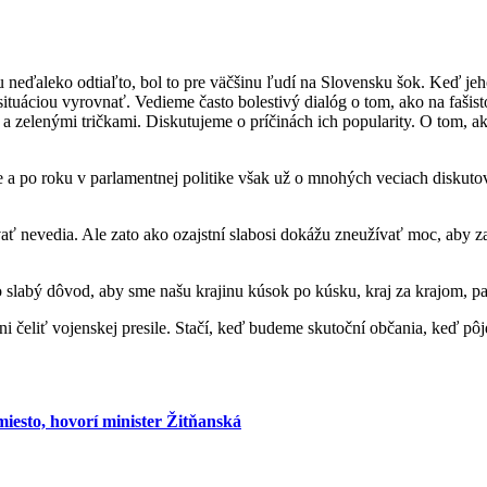
 neďaleko odtiaľto, bol to pre väčšinu ľudí na Slovensku šok. Keď jeh
situáciou vyrovnať. Vedieme často bolestivý dialóg o tom, ako na faši
 a zelenými tričkami. Diskutujeme o príčinách ich popularity. O tom, a
e a po roku v parlamentnej politike však už o mnohých veciach diskut
vať nevedia. Ale zato ako ozajstní slabosi dokážu zneužívať moc, aby z
o slabý dôvod, aby sme našu krajinu kúsok po kúsku, kraj za krajom, pa
i čeliť vojenskej presile. Stačí, keď budeme skutoční občania, keď pôj
miesto, hovorí minister Žitňanská