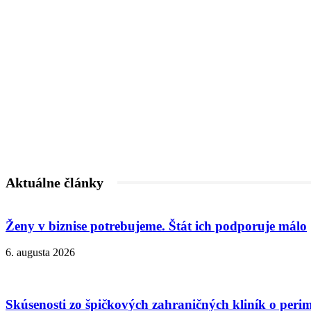
Aktuálne články
Ženy v biznise potrebujeme. Štát ich podporuje málo
6. augusta 2026
Skúsenosti zo špičkových zahraničných kliník o peri