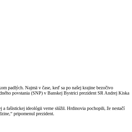
 padlých. Najmä v čase, keď sa po našej krajine bezočivo
rodného povstania (SNP) v Banskej Bystrici prezident SR Andrej Kiska
fašistickej ideológii verne slúžil. Hrdinovia pochopili, že nestačí
udzine,“ pripomenul prezident.