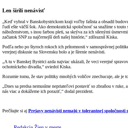
Len šírili nenávisť
„Keď vyhral v Banskobystrickom kraji voľby fašista a obsadil budovu
ľudí ešte väčší šok. Ako demokratická spoločnosť sa snažíme s touto 
náboženstvom, s inou farbou pleti, sa skrýva za ich silenými úsmevmi
začiatok SNP za najčernejší deň našej histórie,“ zdôraznil Kiska.
Podľa neho po štyroch rokoch ich prítomnosti v samosprávnej politik
verejnej diskusie na Slovensku bolo a je šírenie nenávisti.
„A tu v Banskej Bystrici azda najviac ukázali, že veci verejné spravo
ochotníckeho divadla,“ uviedol Kiska.
Rozumie tomu, že stav politiky mnohých voličov znechucuje, ale je t
„Dnes sa predsa nemusíme nepriateľovi postaviť so zbraňou v ruke, an
nás viac a dokážeme ich poraziť,“ dodal prezident.
Prečítajte si aj
Prejavy nenávisti nemajú v tolerantnej spoločnosti 
Redakcia Žien v meste