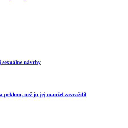
j sexuálne návrhy
 peklom, než ju jej manžel zavraždil