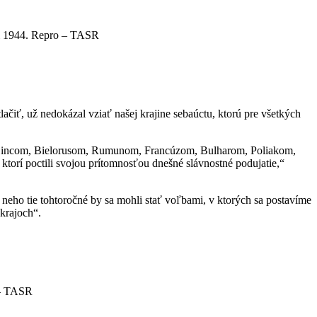
ri 1944. Repro – TASR
ačiť, už nedokázal vziať našej krajine sebaúctu, ktorú pre všetkých
rajincom, Bielorusom, Rumunom, Francúzom, Bulharom, Poliakom,
orí poctili svojou prítomnosťou dnešné slávnostné podujatie,“
neho tie tohtoročné by sa mohli stať voľbami, v ktorých sa postavíme
 krajoch“.
 – TASR