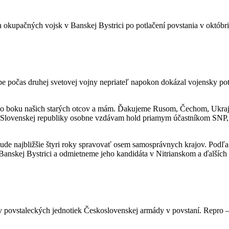
 okupačných vojsk v Banskej Bystrici po potlačení povstania v októb
pe počas druhej svetovej vojny nepriateľ napokon dokázal vojensky potl
li po boku našich starých otcov a mám. Ďakujeme Rusom, Čechom, Uk
Slovenskej republiky osobne vzdávam hold priamym účastníkom SNP, kt
bude najbližšie štyri roky spravovať osem samosprávnych krajov. Podľa 
v Banskej Bystrici a odmietneme jeho kandidáta v Nitrianskom a ďalších
v povstaleckých jednotiek Československej armády v povstaní. Repro