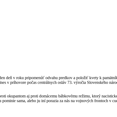
 deň v roku pripomenúť odvahu predkov a položiť kvety k pamätníkom
to dnes v príhovore počas centrálnych osláv 73. výročia Slovenského ná
oti okupantom aj proti domácemu bábkovému režimu, ktorý nacistickej a 
ša pominie sama, alebo ju iní porazia za nás na vojnových frontoch v c