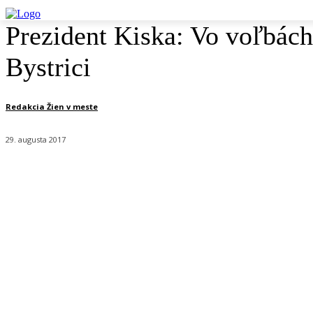
Prezident Kiska: Vo voľbách 
Bystrici
Redakcia Žien v meste
29. augusta 2017