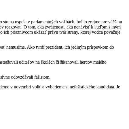
o strana uspela v parlamentných voľbách, bol to zrejme pre väčšinu
stov reagovať. O tom, aká zvrátenosť, aká nenávisť k ľuďom s iným
ko ich priaznivcom ukázať právu tvár strany, ktorej vodca považuje
ovať nemusíme. Ako tvrdí prezident, ich jediným príspevkom do
astrašovali učiteľov na školách či šikanovali hercov malého
sívne odovzdávali fašistom.
deme v novembri voliť a vyberieme si nefašistického kandidáta. Je