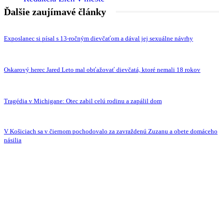
Ďalšie zaujímavé články
Exposlanec si písal s 13-ročným dievčaťom a dával jej sexuálne návrhy
Oskarový herec Jared Leto mal obťažovať dievčatá, ktoré nemali 18 rokov
Tragédia v Michigane: Otec zabil celú rodinu a zapálil dom
V Košiciach sa v čiernom pochodovalo za zavraždenú Zuzanu a obete domáceho
násilia