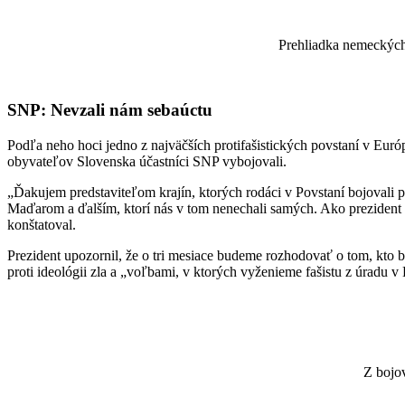
Prehliadka nemeckých
SNP: Nevzali nám sebaúctu
Podľa neho hoci jedno z najväčších protifašistických povstaní v Euró
obyvateľov Slovenska účastníci SNP vybojovali.
„Ďakujem predstaviteľom krajín, ktorých rodáci v Povstaní bojova
Maďarom a ďalším, ktorí nás v tom nenechali samých. Ako prezident 
konštatoval.
Prezident upozornil, že o tri mesiace budeme rozhodovať o tom, kto 
proti ideológii zla a „voľbami, v ktorých vyženieme fašistu z úradu 
Z bojo