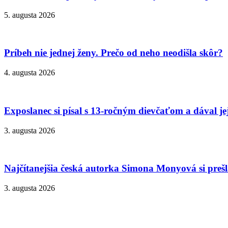
5. augusta 2026
Príbeh nie jednej ženy. Prečo od neho neodišla skôr?
4. augusta 2026
Exposlanec si písal s 13-ročným dievčaťom a dával je
3. augusta 2026
Najčítanejšia česká autorka Simona Monyová si prešla
3. augusta 2026