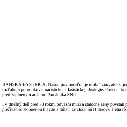
BANSKÁ BYSTRICA. Našou povinnosťou je urobiť viac, ako si jeden
rozťahujú pohrobkovia nacistickej a fašistickej ideológie. Povedal 
pred zaplneným areálom Pamätníka SNP.
„V dnešný deň pred 73 rokmi odvážni muži a statočné ženy povstali pr
prežívať so sklonenou hlavou a dúfať, že zločinná Hitlerova Tretia rí