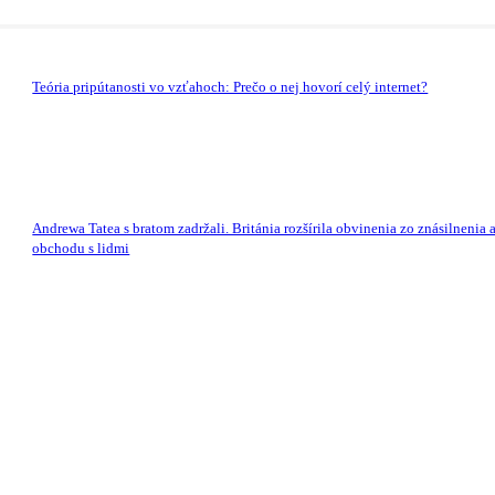
Teória pripútanosti vo vzťahoch: Prečo o nej hovorí celý internet?
Andrewa Tatea s bratom zadržali. Británia rozšírila obvinenia zo znásilnenia 
obchodu s lidmi