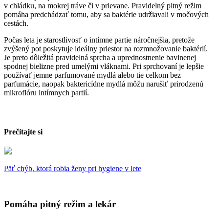
v chládku, na mokrej tráve či v prievane. Pravidelný pitný režim
pomáha predchádzať tomu, aby sa baktérie udržiavali v močových
cestách.
Počas leta je starostlivosť o intímne partie náročnejšia, pretože
zvýšený pot poskytuje ideálny priestor na rozmnožovanie baktérií.
Je preto dôležitá pravidelná sprcha a uprednostnenie bavlnenej
spodnej bielizne pred umelými vláknami. Pri sprchovaní je lepšie
používať jemne parfumované mydlá alebo tie celkom bez
parfumácie, naopak baktericídne mydlá môžu narušiť prirodzenú
mikroflóru intímnych partií.
Prečítajte si
Päť chýb, ktorá robia ženy pri hygiene v lete
Pomáha pitný režim a lekár