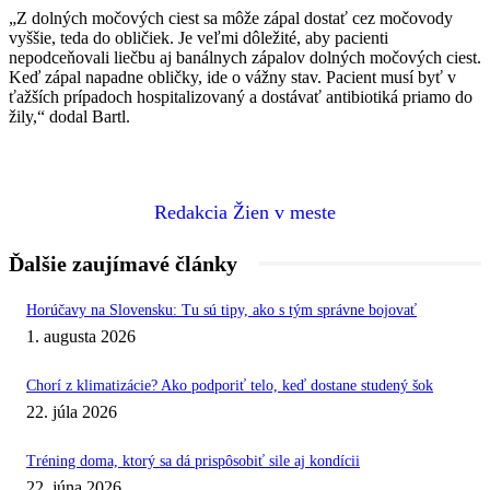
„Z dolných močových ciest sa môže zápal dostať cez močovody
vyššie, teda do obličiek. Je veľmi dôležité, aby pacienti
nepodceňovali liečbu aj banálnych zápalov dolných močových ciest.
Keď zápal napadne obličky, ide o vážny stav. Pacient musí byť v
ťažších prípadoch hospitalizovaný a dostávať antibiotiká priamo do
žily,“ dodal Bartl.
Redakcia Žien v meste
Ďalšie zaujímavé články
Horúčavy na Slovensku: Tu sú tipy, ako s tým správne bojovať
1. augusta 2026
Chorí z klimatizácie? Ako podporiť telo, keď dostane studený šok
22. júla 2026
Tréning doma, ktorý sa dá prispôsobiť sile aj kondícii
22. júna 2026