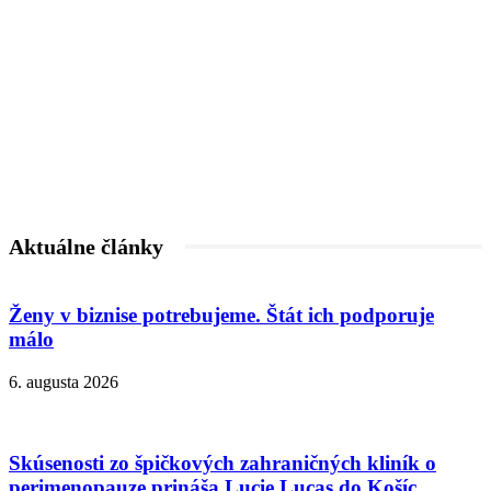
Aktuálne články
Ženy v biznise potrebujeme. Štát ich podporuje
málo
6. augusta 2026
Skúsenosti zo špičkových zahraničných kliník o
perimenopauze prináša Lucie Lucas do Košíc