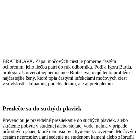
BRATISLAVA. Zápal močových ciest je pomerne častým
ochorením, jeho liečba patrí do rúk odborníka. Podľa Igora Bartla,
urológa z Univerzitnej nemocnice Bratislava, majú tento problém
najčastejšie ženy, ktoré trpia častými infekciami močových ciest
v súvislosti s kúpaním, podchladením, ale aj preteplením.
Prezlečte sa do suchých plaviek
Prevenciou je pravidelné prezliekanie do suchých plaviek, alebo
skrátenie pobytu v studenej alebo stojatej vode, najmä v prípade
prírodných jazier, ktoré nemusia byť hygienicky overené. Močovým
cestám neprospieva ani sedenie na studenom kameni alebo zábradlí