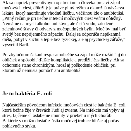
Ak sa napriek preventívnym opatreniam u človeka prejaví zápal
močových ciest, dôležitý je práve pitný režim a okamžitá návšteva
lekára, ktorý naordinuje vhodnú liečbu, väčšinou ide o antibiotiká.
„Pitný režim je pri liečbe infekcií močových ciest veľmi dôležitý.
Nemáme na mysli alkohol ani kávu, ale čistú vodu, zriedené
zeleninové šťavy či odvary z močopudných bylín. Moč by mal byť
svetlý bez nepríjemného zápachu. Ďalej sa odporúča nepikantná
diéta, pobyt v suchu a teple bez fyzickej, ale aj psychickej záťaže,“
vysvetlil Bartl.
Pri zbytočnom čakaní resp. samoliečbe sa zápal môže rozšíriť aj do
obličiek a spôsobiť ďalšie komplikácie a predĺžiť čas liečby. Ak sa
ochorenie stane chronickým, hrozí aj poškodenie obličiek, pri
ktorom už nemusia pomôcť ani antibiotiká.
Je to baktéria E. coli
Najčastejším pôvodcom infekcie močových ciest je baktéria E. coli,
ktorá bežne žije v črevách ľudí aj zvierat. Na infekciu má vplyv aj
stres, fajčenie či oslabenie imunity v priebehu iných chorôb.
Baktérie sa môžu dostať z ústia močovej trubice hlbšie aj počas
pohlavného styku.