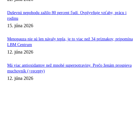
Duševnú nepohodu zažilo 80 percent ľudí. Ovplyvňuje vzťahy, prácu i
rodinu
15. júna 2026
Menopauza nie sú len návaly tepla, je to viac než 34 príznakov, pripomína
LBM Centrum
12. júna 2026
Má viac antioxidantov než mnohé superpotraviny. Prečo ženám prospieva
muchovník (+recepty)
12. júna 2026