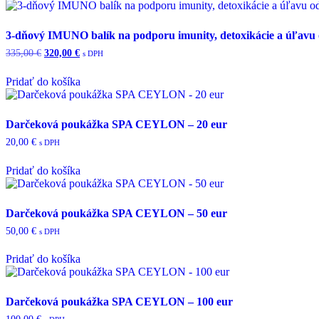
3-dňový IMUNO balík na podporu imunity, detoxikácie a úľavu o
335,00
€
Pôvodná
320,00
€
Aktuálna
s DPH
cena
cena
bola:
je:
Pridať do košíka
335,00 €.
320,00 €.
Darčeková poukážka SPA CEYLON – 20 eur
20,00
€
s DPH
Pridať do košíka
Darčeková poukážka SPA CEYLON – 50 eur
50,00
€
s DPH
Pridať do košíka
Darčeková poukážka SPA CEYLON – 100 eur