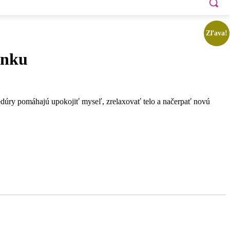
Zľava!
ánku
dúry pomáhajú upokojiť myseľ, zrelaxovať telo a načerpať novú