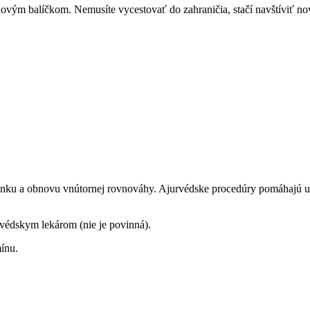
ňovým balíčkom. Nemusíte vycestovať do zahraničia, stačí navštíviť n
spánku a obnovu vnútornej rovnováhy.
Ajurvédske procedúry pomáhajú upo
védskym lekárom (nie je povinná).
ínu.