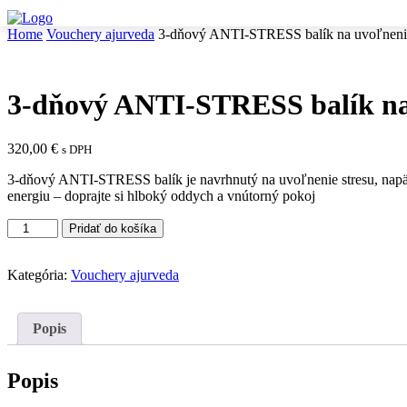
Home
Vouchery ajurveda
3-dňový ANTI-STRESS balík na uvoľnenie 
3-dňový ANTI-STRESS balík na 
320,00
€
s DPH
3-dňový ANTI-STRESS balík je navrhnutý na uvoľnenie stresu, napät
energiu – doprajte si hlboký oddych a vnútorný pokoj
množstvo
Pridať do košíka
3-
dňový
Kategória:
Vouchery ajurveda
ANTI-
STRESS
balík
na
Popis
uvoľnenie
stresu
a
Popis
zlepšenie
spánku