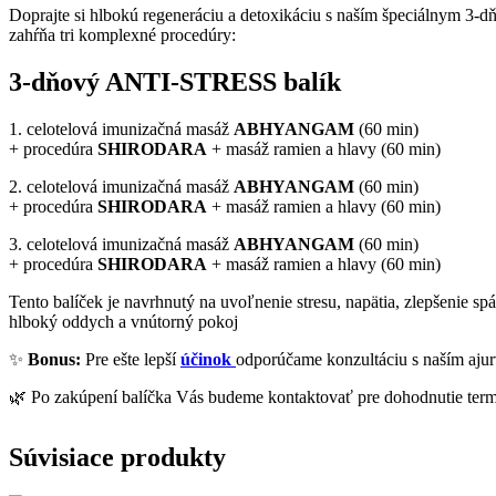
Doprajte si hlbokú regeneráciu a detoxikáciu s naším špeciálnym 3-d
zahŕňa tri komplexné procedúry:
3-dňový ANTI-STRESS balík
1. celotelová imunizačná masáž
ABHYANGAM
(60 min)
+ procedúra
SHIRODARA
+ masáž ramien a hlavy (60 min)
2. celotelová imunizačná masáž
ABHYANGAM
(60 min)
+ procedúra
SHIRODARA
+ masáž ramien a hlavy (60 min)
3. celotelová imunizačná masáž
ABHYANGAM
(60 min)
+ procedúra
SHIRODARA
+ masáž ramien a hlavy (60 min)
Tento balíček je navrhnutý na uvoľnenie stresu, napätia, zlepšenie 
hlboký oddych a vnútorný pokoj
✨
Bonus:
Pre ešte lepší
účinok
odporúčame konzultáciu s naším ajur
🌿 Po zakúpení balíčka Vás budeme kontaktovať pre dohodnutie term
Súvisiace produkty