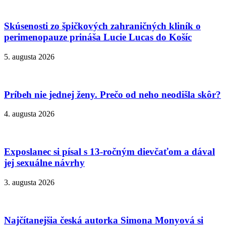
Skúsenosti zo špičkových zahraničných kliník o
perimenopauze prináša Lucie Lucas do Košíc
5. augusta 2026
Príbeh nie jednej ženy. Prečo od neho neodišla skôr?
4. augusta 2026
Exposlanec si písal s 13-ročným dievčaťom a dával
jej sexuálne návrhy
3. augusta 2026
Najčítanejšia česká autorka Simona Monyová si