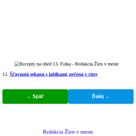
12.
Šťavnatá sekaná s jablkami, pečená v rúre
← Späť
Ďalej →
Redakcia Žien v meste