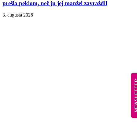
prešla peklom, než ju jej manžel zavraždil
3. augusta 2026
NEWSLE