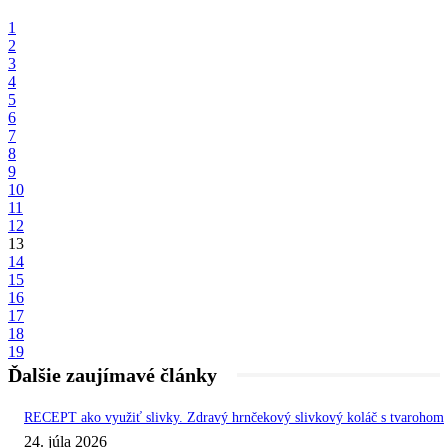
1
2
3
4
5
6
7
8
9
10
11
12
13
14
15
16
17
18
19
Ďalšie zaujímavé články
RECEPT ako využiť slivky. Zdravý hrnčekový slivkový koláč s tvarohom
24. júla 2026