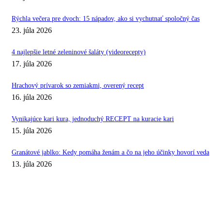
Rýchla večera pre dvoch: 15 nápadov, ako si vychutnať spoločný čas
23. júla 2026
4 najlepšie letné zeleninové šaláty (videorecepty)
17. júla 2026
Hrachový prívarok so zemiakmi, overený recept
16. júla 2026
Vynikajúce kari kura, jednoduchý RECEPT na kuracie kari
15. júla 2026
Granátové jablko: Kedy pomáha ženám a čo na jeho účinky hovorí veda
13. júla 2026