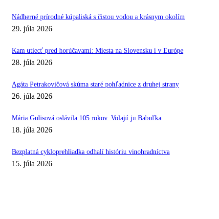
Nádherné prírodné kúpaliská s čistou vodou a krásnym okolím
29. júla 2026
Kam utiecť pred horúčavami: Miesta na Slovensku i v Európe
28. júla 2026
Agáta Petrakovičová skúma staré pohľadnice z druhej strany
26. júla 2026
Mária Gulisová oslávila 105 rokov. Volajú ju Babuľka
18. júla 2026
Bezplatná cykloprehliadka odhalí históriu vinohradníctva
15. júla 2026