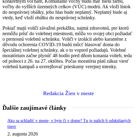
konkrétnym voľbám. Komunálne voľby budú mať bielu farbu,
voľby do vyšších územných celkov (VÚC) modrú. Ak vloží lístok
do nesprávnej obálky, jeho hlas bude neplatný. Neplatný bude aj
vtedy, keď vloží obálku do nesprávnej schránky.
Pokiaľ majú voliči závažnú prekážku, najmä zdravotnú, pre ktorú
nemôžu prísť do volebnej miestnosti, môžu vo svojej obci požiadať
o prenosnú volebnú schránku. Voliči v izolácii alebo karanténe z
dôvodu ochorenia COVID-19 budú môcť hlasovať doma do
špeciálnej volebnej schránky, ak o to vopred požiadajú. Volebné
moratórium začne plynúť 48 hodín pred dňom konania volieb, teda
od polnoci z 26. na 27. októbra. Počas moratória platí zákaz viesť
volebnú kampaň a uverejňovať prieskumy verejnej mienky.
Redakcia Žien v meste
Ďalšie zaujímavé články
Ako sa schladiť v meste, v byte či v dome? Tu je našich 6 odskúšaných
tipov
2. augusta 2026