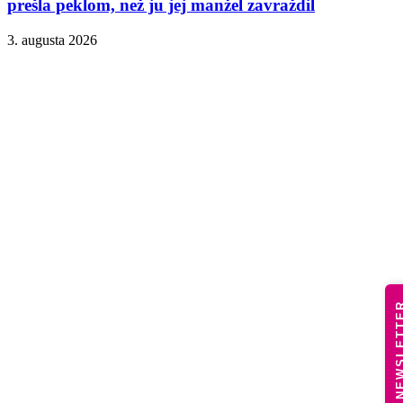
prešla peklom, než ju jej manžel zavraždil
3. augusta 2026
NEWSLE