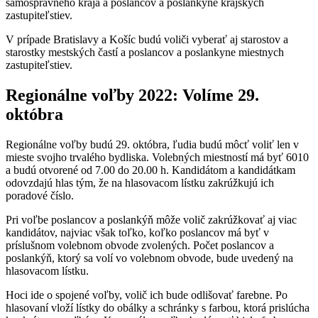
samosprávneho kraja a poslancov a poslankyne krajských
zastupiteľstiev.
V prípade Bratislavy a Košíc budú voliči vyberať aj starostov a
starostky mestských častí a poslancov a poslankyne miestnych
zastupiteľstiev.
Regionálne voľby 2022: Volíme 29.
októbra
Regionálne voľby budú 29. októbra, ľudia budú môcť voliť len v
mieste svojho trvalého bydliska. Volebných miestností má byť 6010
a budú otvorené od 7.00 do 20.00 h. Kandidátom a kandidátkam
odovzdajú hlas tým, že na hlasovacom lístku zakrúžkujú ich
poradové číslo.
Pri voľbe poslancov a poslankýň môže volič zakrúžkovať aj viac
kandidátov, najviac však toľko, koľko poslancov má byť v
príslušnom volebnom obvode zvolených. Počet poslancov a
poslankýň, ktorý sa volí vo volebnom obvode, bude uvedený na
hlasovacom lístku.
Hoci ide o spojené voľby, volič ich bude odlišovať farebne. Po
hlasovaní vloží lístky do obálky a schránky s farbou, ktorá prislúcha