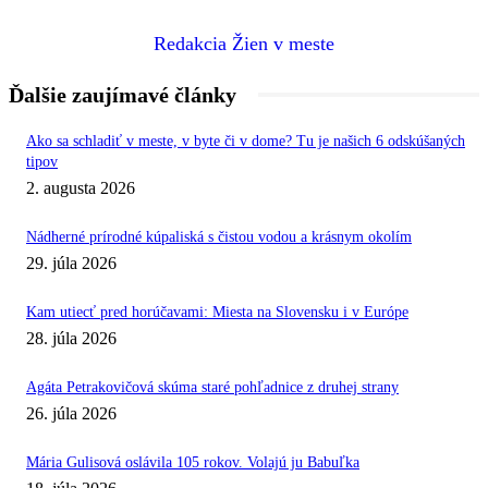
Redakcia Žien v meste
Ďalšie zaujímavé články
Ako sa schladiť v meste, v byte či v dome? Tu je našich 6 odskúšaných
tipov
2. augusta 2026
Nádherné prírodné kúpaliská s čistou vodou a krásnym okolím
29. júla 2026
Kam utiecť pred horúčavami: Miesta na Slovensku i v Európe
28. júla 2026
Agáta Petrakovičová skúma staré pohľadnice z druhej strany
26. júla 2026
Mária Gulisová oslávila 105 rokov. Volajú ju Babuľka