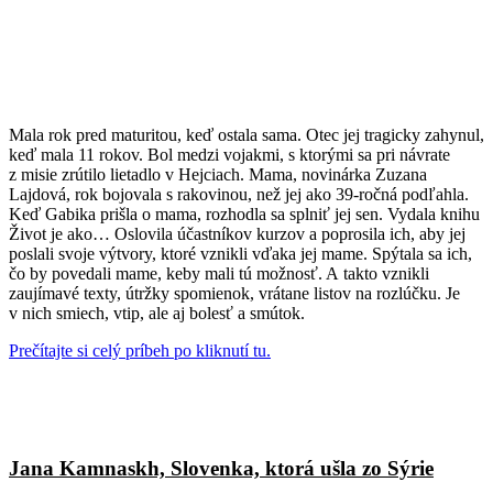
Mala rok pred maturitou, keď ostala sama. Otec jej tragicky zahynul,
keď mala 11 rokov. Bol medzi vojakmi, s ktorými sa pri návrate
z misie zrútilo lietadlo v Hejciach. Mama, novinárka Zuzana
Lajdová, rok bojovala s rakovinou, než jej ako 39-ročná podľahla.
Keď Gabika prišla o mama, rozhodla sa splniť jej sen. Vydala knihu
Život je ako… Oslovila účastníkov kurzov a poprosila ich, aby jej
poslali svoje výtvory, ktoré vznikli vďaka jej mame. Spýtala sa ich,
čo by povedali mame, keby mali tú možnosť. A takto vznikli
zaujímavé texty, útržky spomienok, vrátane listov na rozlúčku. Je
v nich smiech, vtip, ale aj bolesť a smútok.
Prečítajte si celý príbeh po kliknutí tu.
Jana Kamnaskh, Slovenka, ktorá ušla zo Sýrie