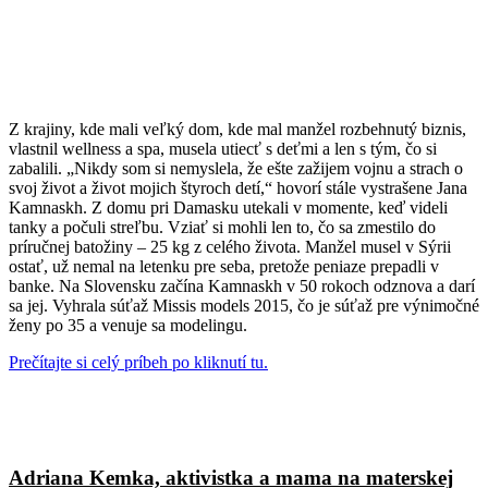
Z krajiny, kde mali veľký dom, kde mal manžel rozbehnutý biznis,
vlastnil wellness a spa, musela utiecť s deťmi a len s tým, čo si
zabalili. „Nikdy som si nemyslela, že ešte zažijem vojnu a strach o
svoj život a život mojich štyroch detí,“ hovorí stále vystrašene Jana
Kamnaskh. Z domu pri Damasku utekali v momente, keď videli
tanky a počuli streľbu. Vziať si mohli len to, čo sa zmestilo do
príručnej batožiny – 25 kg z celého života. Manžel musel v Sýrii
ostať, už nemal na letenku pre seba, pretože peniaze prepadli v
banke. Na Slovensku začína Kamnaskh v 50 rokoch odznova a darí
sa jej. Vyhrala súťaž Missis models 2015, čo je súťaž pre výnimočné
ženy po 35 a venuje sa modelingu.
Prečítajte si celý príbeh po kliknutí tu.
Adriana Kemka, aktivistka a mama na materskej