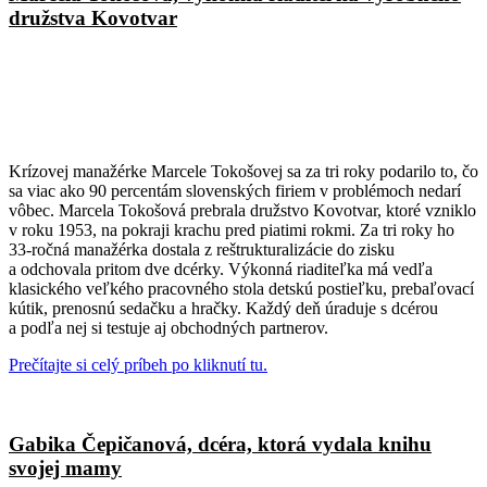
družstva Kovotvar
Krízovej manažérke Marcele Tokošovej sa za tri roky podarilo to, čo
sa viac ako 90 percentám slovenských firiem v problémoch nedarí
vôbec. Marcela Tokošová prebrala družstvo Kovotvar, ktoré vzniklo
v roku 1953, na pokraji krachu pred piatimi rokmi. Za tri roky ho
33-ročná manažérka dostala z reštrukturalizácie do zisku
a odchovala pritom dve dcérky. Výkonná riaditeľka má vedľa
klasického veľkého pracovného stola detskú postieľku, prebaľovací
kútik, prenosnú sedačku a hračky. Každý deň úraduje s dcérou
a podľa nej si testuje aj obchodných partnerov.
Prečítajte si celý príbeh po kliknutí tu.
Gabika Čepičanová, dcéra, ktorá vydala knihu
svojej mamy