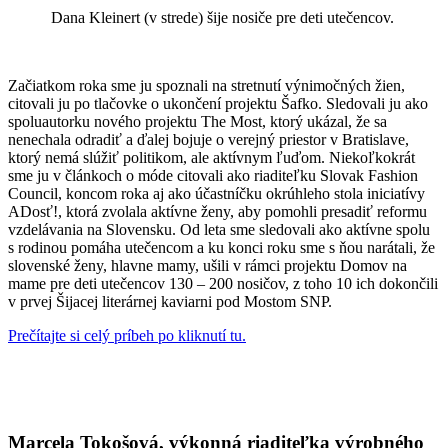
Dana Kleinert (v strede) šije nosiče pre deti utečencov.
Začiatkom roka sme ju spoznali na stretnutí výnimočných žien,
citovali ju po tlačovke o ukončení projektu Šafko. Sledovali ju ako
spoluautorku nového projektu The Most, ktorý ukázal, že sa
nenechala odradiť a ďalej bojuje o verejný priestor v Bratislave,
ktorý nemá slúžiť politikom, ale aktívnym ľuďom. Niekoľkokrát
sme ju v článkoch o móde citovali ako riaditeľku Slovak Fashion
Council, koncom roka aj ako účastníčku okrúhleho stola iniciatívy
ADosť!, ktorá zvolala aktívne ženy, aby pomohli presadiť reformu
vzdelávania na Slovensku. Od leta sme sledovali ako aktívne spolu
s rodinou pomáha utečencom a ku konci roku sme s ňou narátali, že
slovenské ženy, hlavne mamy, ušili v rámci projektu Domov na
mame pre deti utečencov 130 – 200 nosičov, z toho 10 ich dokončili
v prvej Šijacej literárnej kaviarni pod Mostom SNP.
Prečítajte si celý príbeh po kliknutí tu.
Marcela Tokošová, výkonná riaditeľka výrobného