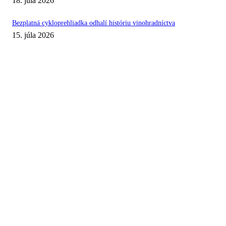
18. júla 2026
Bezplatná cykloprehliadka odhalí históriu vinohradníctva
15. júla 2026