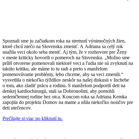
Spoznali sme ju začiatkom roka na stretnutí výnimočných žien,
ktoré chcú niečo na Slovensku zmeniť. A Adriana sa celý rok
snažila veci okolo seba meniť. Aj tým, že v rozhovore pre Ženy
v meste kriticky hovorili o pomeroch na Slovensku. „Možno sme
príliš otvorene pomenovali niektoré veci a ľudia nie sú zvyknutí na
takúto kritiku, ale máme to tu radi a preto s manželom
pomenovávame problémy, lebo chceme, aby sa veci zmenili.“
vysvetlila o niekoľko týždňov neskôr na našej diskusii v Inchebe
o tom, ako zladiť prácu a rodinu. S manželom podporili deti na
detskej kardiochirurgii, stali sa Dobronošmi, aby pomohli
sedemčlennej rodine bez otca. Koncom roka sa Adriana Kemka
zapojila do projektu Domov na mame a ušila niekoľko nosičov pre
deti utečencov.
Prečítajte si viac po kliknutí tu.