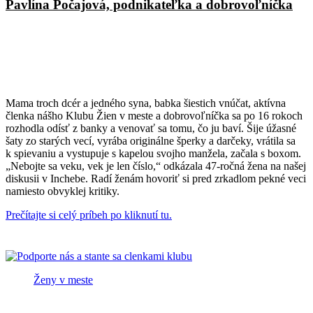
Pavlína Počajová, podnikateľka a dobrovoľníčka
Mama troch dcér a jedného syna, babka šiestich vnúčat, aktívna
členka nášho Klubu Žien v meste a dobrovoľníčka sa po 16 rokoch
rozhodla odísť z banky a venovať sa tomu, čo ju baví. Šije úžasné
šaty zo starých vecí, vyrába originálne šperky a darčeky, vrátila sa
k spievaniu a vystupuje s kapelou svojho manžela, začala s boxom.
„Nebojte sa veku, vek je len číslo,“ odkázala 47-ročná žena na našej
diskusii v Inchebe. Radí ženám hovoriť si pred zrkadlom pekné veci
namiesto obvyklej kritiky.
Prečítajte si celý príbeh po kliknutí tu.
Ženy v meste