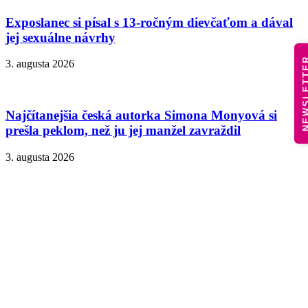
Exposlanec si písal s 13-ročným dievčaťom a dával
jej sexuálne návrhy
NEWSLE
3. augusta 2026
Najčítanejšia česká autorka Simona Monyová si
prešla peklom, než ju jej manžel zavraždil
3. augusta 2026