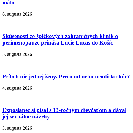
málo
6. augusta 2026
Skúsenosti zo špičkových zahraničných kliník o
perimenopauze prináša Lucie Lucas do Košíc
5. augusta 2026
Príbeh nie jednej ženy. Prečo od neho neodišla skôr?
4. augusta 2026
Exposlanec si písal s 13-ročným dievčaťom a dával
jej sexuálne návrhy
3. augusta 2026