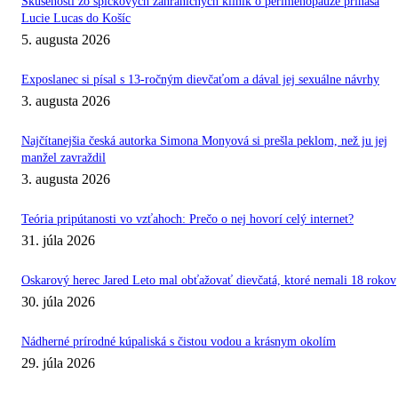
Skúsenosti zo špičkových zahraničných kliník o perimenopauze prináša
Lucie Lucas do Košíc
5. augusta 2026
Exposlanec si písal s 13-ročným dievčaťom a dával jej sexuálne návrhy
3. augusta 2026
Najčítanejšia česká autorka Simona Monyová si prešla peklom, než ju jej
manžel zavraždil
3. augusta 2026
Teória pripútanosti vo vzťahoch: Prečo o nej hovorí celý internet?
31. júla 2026
Oskarový herec Jared Leto mal obťažovať dievčatá, ktoré nemali 18 rokov
30. júla 2026
Nádherné prírodné kúpaliská s čistou vodou a krásnym okolím
29. júla 2026