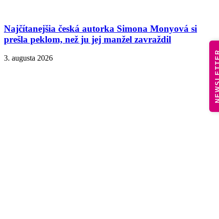
Najčítanejšia česká autorka Simona Monyová si
prešla peklom, než ju jej manžel zavraždil
NEWSLE
3. augusta 2026