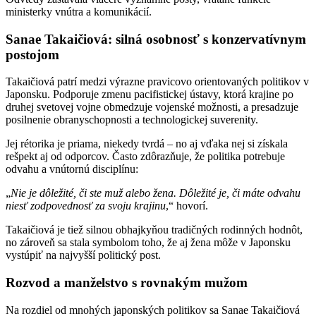
ministerky vnútra a komunikácií.
Sanae Takaičiová: silná osobnosť s konzervatívnym
postojom
Takaičiová patrí medzi výrazne pravicovo orientovaných politikov v
Japonsku. Podporuje zmenu pacifistickej ústavy, ktorá krajine po
druhej svetovej vojne obmedzuje vojenské možnosti, a presadzuje
posilnenie obranyschopnosti a technologickej suverenity.
Jej rétorika je priama, niekedy tvrdá – no aj vďaka nej si získala
rešpekt aj od odporcov. Často zdôrazňuje, že politika potrebuje
odvahu a vnútornú disciplínu:
„
Nie je dôležité, či ste muž alebo žena. Dôležité je, či máte odvahu
niesť zodpovednosť za svoju krajinu
,“ hovorí.
Takaičiová je tiež silnou obhajkyňou tradičných rodinných hodnôt,
no zároveň sa stala symbolom toho, že aj žena môže v Japonsku
vystúpiť na najvyšší politický post.
Rozvod a manželstvo s rovnakým mužom
Na rozdiel od mnohých japonských politikov sa Sanae Takaičiová