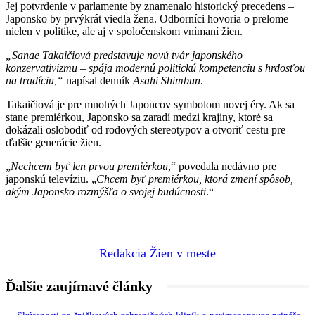
Jej potvrdenie v parlamente by znamenalo historický precedens –
Japonsko by prvýkrát viedla žena. Odborníci hovoria o prelome
nielen v politike, ale aj v spoločenskom vnímaní žien.
„Sanae Takaičiová predstavuje novú tvár japonského
konzervativizmu – spája modernú politickú kompetenciu s hrdosťou
na tradíciu,“
napísal denník
Asahi Shimbun
.
Takaičiová je pre mnohých Japoncov symbolom novej éry. Ak sa
stane premiérkou, Japonsko sa zaradí medzi krajiny, ktoré sa
dokázali oslobodiť od rodových stereotypov a otvoriť cestu pre
ďalšie generácie žien.
„
Nechcem byť len prvou premiérkou
,“ povedala nedávno pre
japonskú televíziu. „
Chcem byť premiérkou, ktorá zmení spôsob,
akým Japonsko rozmýšľa o svojej budúcnosti
.“
Redakcia Žien v meste
Ďalšie zaujímavé články