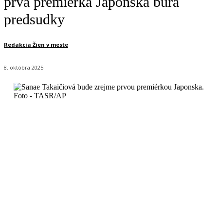
prvá premiérka Japonska búra
predsudky
Redakcia Žien v meste
8. októbra 2025