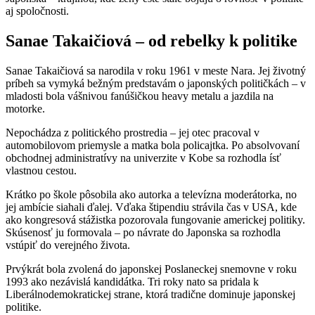
aj spoločnosti.
Sanae Takaičiová –
od rebelky k politike
Sanae Takaičiová sa narodila v roku 1961 v meste Nara. Jej životný
príbeh sa vymyká bežným predstavám o japonských političkách – v
mladosti bola vášnivou fanúšičkou heavy metalu a jazdila na
motorke.
Nepochádza z politického prostredia – jej otec pracoval v
automobilovom priemysle a matka bola policajtka. Po absolvovaní
obchodnej administratívy na univerzite v Kobe sa rozhodla ísť
vlastnou cestou.
Krátko po škole pôsobila ako autorka a televízna moderátorka, no
jej ambície siahali ďalej. Vďaka štipendiu strávila čas v USA, kde
ako kongresová stážistka pozorovala fungovanie americkej politiky.
Skúsenosť ju formovala – po návrate do Japonska sa rozhodla
vstúpiť do verejného života.
Prvýkrát bola zvolená do japonskej Poslaneckej snemovne v roku
1993 ako nezávislá kandidátka. Tri roky nato sa pridala k
Liberálnodemokratickej strane, ktorá tradične dominuje japonskej
politike.