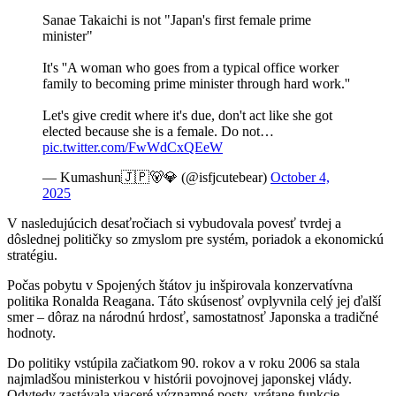
Sanae Takaichi is not "Japan's first female prime
minister"
It's ''A woman who goes from a typical office worker
family to becoming prime minister through hard work.''
Let's give credit where it's due, don't act like she got
elected because she is a female. Do not…
pic.twitter.com/FwWdCxQEeW
— Kumashun🇯🇵🐻💎 (@isfjcutebear)
October 4,
2025
V nasledujúcich desaťročiach si vybudovala povesť tvrdej a
dôslednej političky so zmyslom pre systém, poriadok a ekonomickú
stratégiu.
Počas pobytu v Spojených štátov ju inšpirovala konzervatívna
politika Ronalda Reagana. Táto skúsenosť ovplyvnila celý jej ďalší
smer – dôraz na národnú hrdosť, samostatnosť Japonska a tradičné
hodnoty.
Do politiky vstúpila začiatkom 90. rokov a v roku 2006 sa stala
najmladšou ministerkou v histórii povojnovej japonskej vlády.
Odvtedy zastávala viaceré významné posty, vrátane funkcie