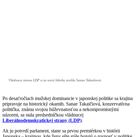
Vládnuca strana LDP si za novú líderku zvolila Sanae Takaièiovú
Po desaťročiach mužskej dominancie v japonskej politike sa krajina
pripravuje na historický okamih. Sanae Takaičiová, konzervatívna
politička, známa svojou húževnatosťou a nekompromisnými
názormi, sa stala predsedníčkou vládnucej
Liberálnodemokratickej strany (LDP)
.
Ak ju potvrdí parlament, stane sa prvou premiérkou v histórii
Japonska – krajinou, kde ženy ešte stále bojujú o rovnosť v politike