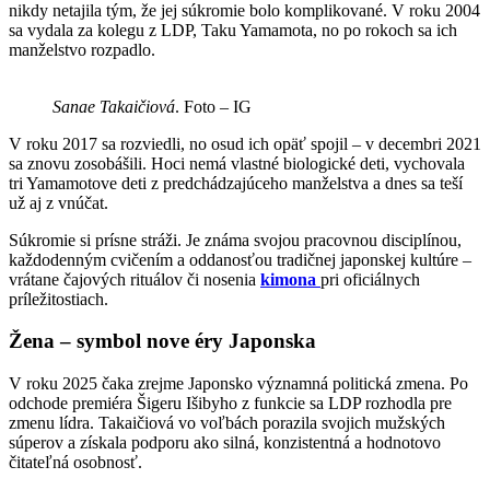
nikdy netajila tým, že jej súkromie bolo komplikované. V roku 2004
sa vydala za kolegu z LDP, Taku Yamamota, no po rokoch sa ich
manželstvo rozpadlo.
Sanae Takaičiová
. Foto – IG
V roku 2017 sa rozviedli, no osud ich opäť spojil – v decembri 2021
sa znovu zosobášili. Hoci nemá vlastné biologické deti, vychovala
tri Yamamotove deti z predchádzajúceho manželstva a dnes sa teší
už aj z vnúčat.
Súkromie si prísne stráži. Je známa svojou pracovnou disciplínou,
každodenným cvičením a oddanosťou tradičnej japonskej kultúre –
vrátane čajových rituálov či nosenia
kimona
pri oficiálnych
príležitostiach.
Žena – symbol nove éry Japonska
V roku 2025 čaka zrejme Japonsko významná politická zmena. Po
odchode premiéra Šigeru Išibyho z funkcie sa LDP rozhodla pre
zmenu lídra. Takaičiová vo voľbách porazila svojich mužských
súperov a získala podporu ako silná, konzistentná a hodnotovo
čitateľná osobnosť.