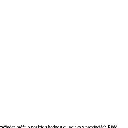
 zažiadať môžu o pozície s hodnosťou vojaka v provinciách Rijád,