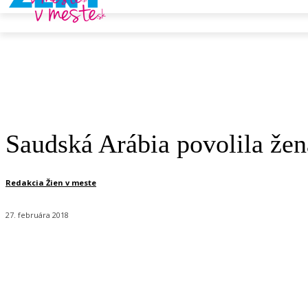
Saudská Arábia povolila že
Redakcia Žien v meste
27. februára 2018