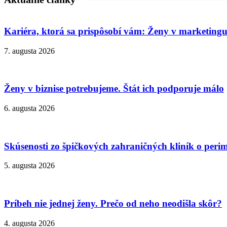
Kariéra, ktorá sa prispôsobí vám: Ženy v marketingu
7. augusta 2026
Ženy v biznise potrebujeme. Štát ich podporuje málo
6. augusta 2026
Skúsenosti zo špičkových zahraničných kliník o peri
5. augusta 2026
Príbeh nie jednej ženy. Prečo od neho neodišla skôr?
4. augusta 2026