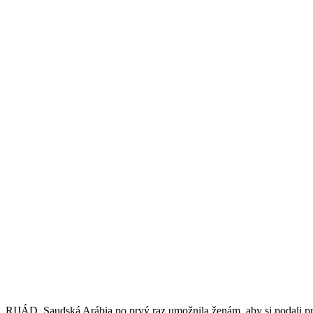
RIJÁD. Saudská Arábia po prvý raz umožnila ženám, aby si podali pr