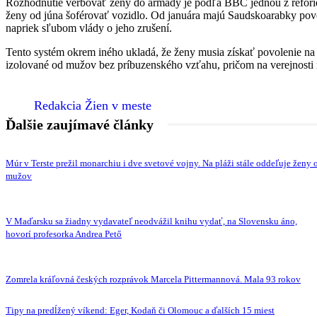
Rozhodnutie verbovať ženy do armády je podľa BBC jednou z reforie
ženy od júna šoférovať vozidlo. Od januára majú Saudskoarabky povol
napriek sľubom vlády o jeho zrušení.
Tento systém okrem iného ukladá, že ženy musia získať povolenie na c
izolované od mužov bez príbuzenského vzťahu, pričom na verejnosti n
Redakcia Žien v meste
Ďalšie zaujímavé články
Múr v Terste prežil monarchiu i dve svetové vojny. Na pláži stále oddeľuje ženy 
mužov
V Maďarsku sa žiadny vydavateľ neodvážil knihu vydať, na Slovensku áno,
hovorí profesorka Andrea Pető
Zomrela kráľovná českých rozprávok Marcela Pittermannová. Mala 93 rokov
Tipy na predĺžený víkend: Eger, Kodaň či Olomouc a ďalších 15 miest