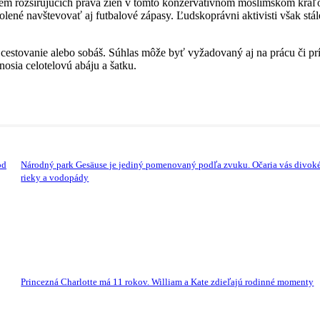
m rozširujúcich práva žien v tomto konzervatívnom moslimskom kráľo
ené navštevovať aj futbalové zápasy. Ľudskoprávni aktivisti však stál
estovanie alebo sobáš. Súhlas môže byť vyžadovaný aj na prácu či príst
osia celotelovú abáju a šatku.
od
Národný park Gesäuse je jediný pomenovaný podľa zvuku. Očaria vás divok
rieky a vodopády
Princezná Charlotte má 11 rokov. William a Kate zdieľajú rodinné momenty