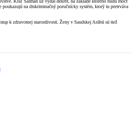
vstve. Kráľ Salmán už vydal dekrét, na základe ktorého budú môcť
e poukazujú na diskriminačný poručnícky systém, ktorý tu pretrváva
up k zdravotnej starostlivosti. Ženy v Saudskej Arábii sú tiež
é