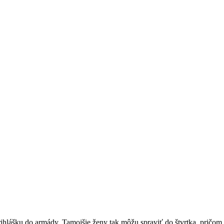
ihlášku do armády. Tamojšie ženy tak môžu spraviť do štvrtka, pričom