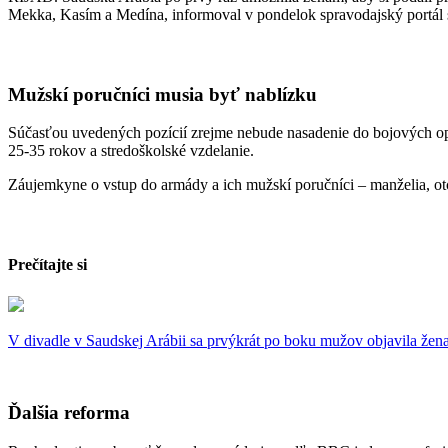
Mekka, Kasím a Medína, informoval v pondelok spravodajský portál
Mužskí poručníci musia byť nablízku
Súčasťou uvedených pozícií zrejme nebude nasadenie do bojových o
25-35 rokov a stredoškolské vzdelanie.
Záujemkyne o vstup do armády a ich mužskí poručníci – manželia, otcov
Prečítajte si
V divadle v Saudskej Arábii sa prvýkrát po boku mužov objavila žen
Ďalšia reforma