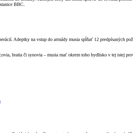
 stanice BBC.
perácií. Adeptky na vstup do armády musia spĺňať 12 predpísaných p
ia, bratia či synovia – musia mať okrem toho bydlisko v tej istej provi
a