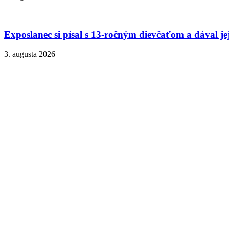
Exposlanec si písal s 13-ročným dievčaťom a dával je
3. augusta 2026