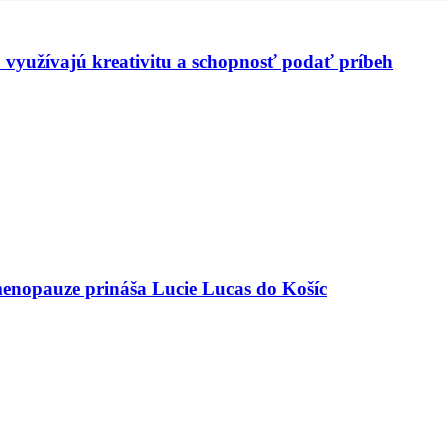
 využívajú kreativitu a schopnosť podať príbeh
menopauze prináša Lucie Lucas do Košíc