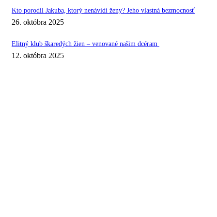
Kto porodil Jakuba, ktorý nenávidí ženy? Jeho vlastná bezmocnosť
26. októbra 2025
Elitný klub škaredých žien – venované našim dcéram
12. októbra 2025