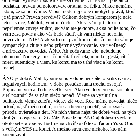
odmietať, vymedziť sa. Musíme sa denne učiť rozlíšiť poklad od
pozlátka, pravdu od polopravdy, originál od fejku. Nikde nemáme
istotu, že sa nemýlime. V postmodernej dobe mnohých právd, ktorá
je tá pravá? Pravda pravdivá? Celkom dobrým kompasom je naše
telo – srdce, žalúdok, vnútro, čuch… Ak sa vám pri niekom
nepríjemne chveje vnútro, ak vám nie je dobre, ak sa bojíte toho, čo
vám zasa povie a ako vás bude súdiť, ak vám niekto nevonia,
povedzte mu NIE! A ak srdcom aj vnútrom cítite, že niekto vám je
sympatický a cítite z neho príjemné vyžarovanie, ste uvoľnený
a prirodzený, povedzte ÁNO. Ak počúvame telo, nebudeme
oklamaní. Niekedy mi stačí prečítať reč tela, mimiku, gestá, cítiť
mieru autenticity a viem, ku komu ma to ťahá viac a ku komu
menej.
ÁNO je dobré. Mali by sme si ho v dobe neustáleho kritizovania,
negatívnych hodnotení, v dobe posudzovania trochu osvojiť.
Prijímanie vecí aj ľudí je veľká vec. Ako rýchlo vieme na sociálnu
sieť postnúť, že sa nám niečo nepáči. Vieme sa vyzúriť na
politikoch, vieme zdieľať všetky zlé veci. Keď máme povedať niečo
pekné, nájsť niečo dobré, o čo sa chceme podeliť, sú to zväčša
príroda, zvieratká a deti. Na nich vieme nájsť tie dobré veci, na tých
druhých dospelých už ťažšie. Povedzme ÁNO aj dobrým veciam
okolo seba a v sebe. Buďme na chvíľku ďalekohľadom Yoko Ono
s veľkým YES na konci. A možno stretneme niekoho, kto nám
zmení život.