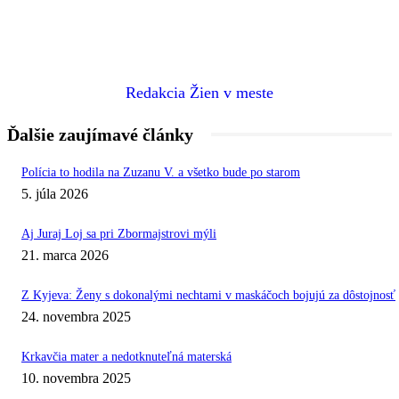
Redakcia Žien v meste
Ďalšie zaujímavé články
Polícia to hodila na Zuzanu V. a všetko bude po starom
5. júla 2026
Aj Juraj Loj sa pri Zbormajstrovi mýli
21. marca 2026
Z Kyjeva: Ženy s dokonalými nechtami v maskáčoch bojujú za dôstojnosť
24. novembra 2025
Krkavčia mater a nedotknuteľná materská
10. novembra 2025