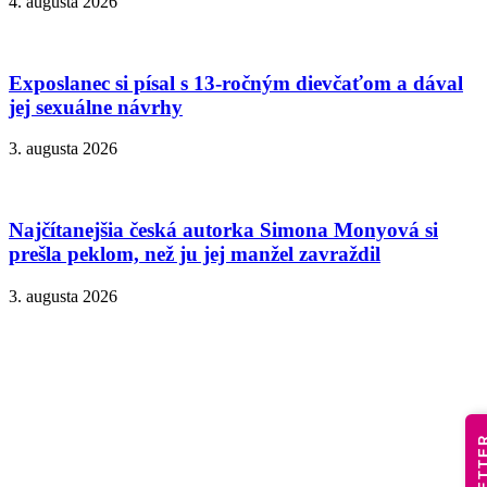
4. augusta 2026
Exposlanec si písal s 13-ročným dievčaťom a dával
jej sexuálne návrhy
3. augusta 2026
Najčítanejšia česká autorka Simona Monyová si
prešla peklom, než ju jej manžel zavraždil
3. augusta 2026