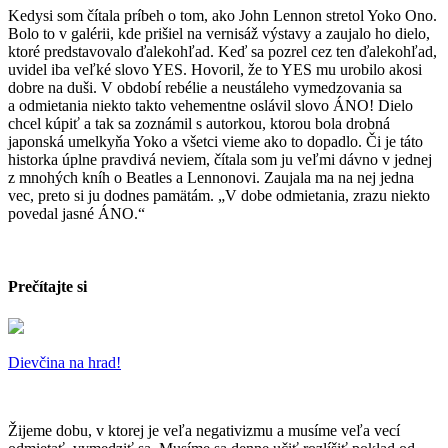
Kedysi som čítala príbeh o tom, ako John Lennon stretol Yoko Ono.
Bolo to v galérii, kde prišiel na vernisáž výstavy a zaujalo ho dielo,
ktoré predstavovalo ďalekohľad. Keď sa pozrel cez ten ďalekohľad,
uvidel iba veľké slovo YES. Hovoril, že to YES mu urobilo akosi
dobre na duši. V období rebélie a neustáleho vymedzovania sa
a odmietania niekto takto vehementne oslávil slovo ÁNO! Dielo
chcel kúpiť a tak sa zoznámil s autorkou, ktorou bola drobná
japonská umelkyňa Yoko a všetci vieme ako to dopadlo. Či je táto
historka úplne pravdivá neviem, čítala som ju veľmi dávno v jednej
z mnohých kníh o Beatles a Lennonovi. Zaujala ma na nej jedna
vec, preto si ju dodnes pamätám. „V dobe odmietania, zrazu niekto
povedal jasné ÁNO.“
Prečítajte si
Dievčina na hrad!
Žijeme dobu, v ktorej je veľa negativizmu a musíme veľa vecí