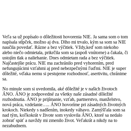
Veľa sa už popísalo o dôležitosti hovorenia NIE. Ja sama som o tom
napísala stĺpček, možno aj dva. Dlho mi trvalo, kým sa som sa NIE
naučila povedať. Rázne a bez výčitiek
. Vždy,keď som niekoho
alebo niečo odmietala, prikrčila som sa (aspoň vnútorne) a čakala, či
ustojím tlak a naliehanie. Dnes odmietam rada a bez výčitiek.
Najčastejšie prácu. NIE ma zachránilo pred vyhorením, pred
nefungujúcimi vzťahmi aj pred nebezpečnými ľuďmi. NIE je super
dôležité, vďaka nemu si pestujeme rozhodnosť, asertivitu, chránime
sa.
No minule som si uvedomila, aké dôležité je v našich životoch
ÁNO. ÁNO je zodpovedné za všetky naše zásadné dôležité
rozhodnutia. ÁNO je prijímanie, vzťah, partnerstvo, manželstvo,
nová práca, vzdelanie….. ÁNO hovoríme pri zásadných životných
krokoch. Niekedy s nadšením, inokedy váhavo. Zamýšľala som sa
nad tým, koľkokrát v živote som vyslovila ÁNO, ktoré sa nedalo
zobrať späť a navždy mi zmenilo život. Veľakrát a nikdy na to
nezabudnem.