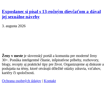
Exposlanec si písal s 13-ročným dievčaťom a dával
jej sexuálne návrhy
3. augusta 2026
Ženy v meste
je slovenský portál a komunita pre moderné ženy
30+. Ponúka inteligentné čítanie, inšpiratívne príbehy, rozhovory,
blogy, recepty aj praktické tipy pre život. Organizujeme aj diskusie a
podujatia na témy, ktoré otvárajú dôležité otázky zdravia, vzťahov,
kariéry či spoločnosti.
Ochrana osobných údajov
|
Kontakt