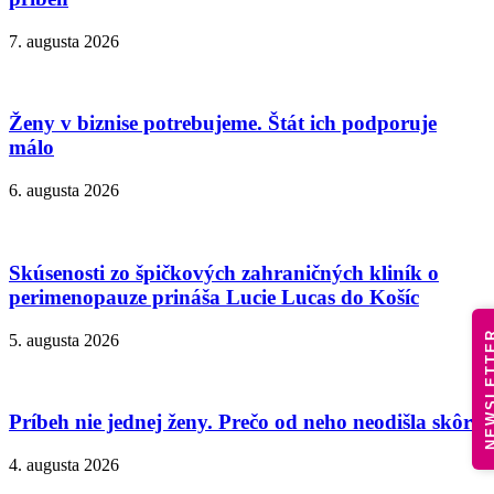
7. augusta 2026
Ženy v biznise potrebujeme. Štát ich podporuje
málo
6. augusta 2026
Skúsenosti zo špičkových zahraničných kliník o
perimenopauze prináša Lucie Lucas do Košíc
NEWSLE
5. augusta 2026
Príbeh nie jednej ženy. Prečo od neho neodišla skôr?
4. augusta 2026