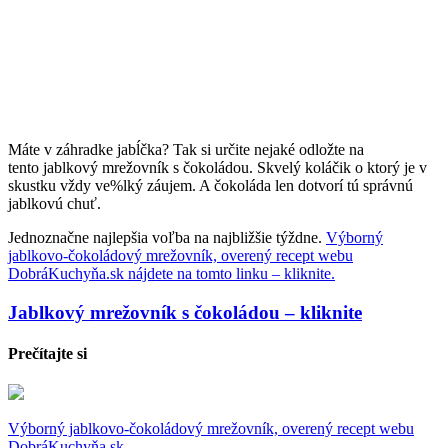
Máte v záhradke jabĺčka? Tak si určite nejaké odložte na
tento jablkový mrežovník s čokoládou. Skvelý koláčik o ktorý je v
skustku vždy ve%lký záujem. A čokoláda len dotvorí tú správnú
jablkovú chuť.
Jednoznačne najlepšia voľba na najbližšie týždne.
Výborný
jablkovo-čokoládový mrežovník, overený recept webu
DobráKuchyňa.sk nájdete na tomto linku – kliknite.
Jablkový mrežovník s čokoládou – kliknite
Prečítajte si
Výborný jablkovo-čokoládový mrežovník, overený recept webu
DobráKuchyňa.sk