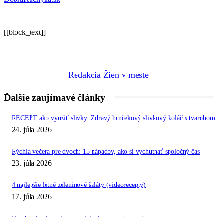
[[block_text]]
Redakcia Žien v meste
Ďalšie zaujímavé články
RECEPT ako využiť slivky. Zdravý hrnčekový slivkový koláč s tvarohom
24. júla 2026
Rýchla večera pre dvoch: 15 nápadov, ako si vychutnať spoločný čas
23. júla 2026
4 najlepšie letné zeleninové šaláty (videorecepty)
17. júla 2026