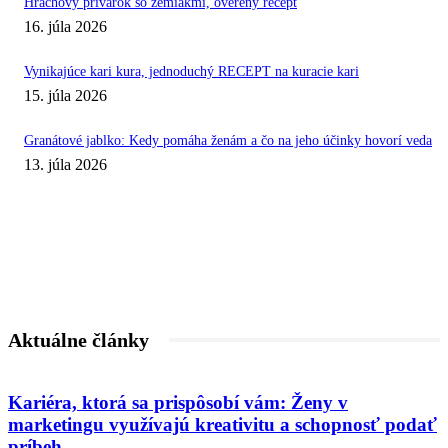
Hrachový prívarok so zemiakmi, overený recept
16. júla 2026
Vynikajúce kari kura, jednoduchý RECEPT na kuracie kari
15. júla 2026
Granátové jablko: Kedy pomáha ženám a čo na jeho účinky hovorí veda
13. júla 2026
Aktuálne články
Kariéra, ktorá sa prispôsobí vám: Ženy v
marketingu využívajú kreativitu a schopnosť podať
príbeh