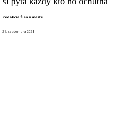
si pýta každý kto ho ochutná
Redakcia Žien v meste
21. septembra 2021