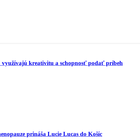
 využívajú kreativitu a schopnosť podať príbeh
menopauze prináša Lucie Lucas do Košíc