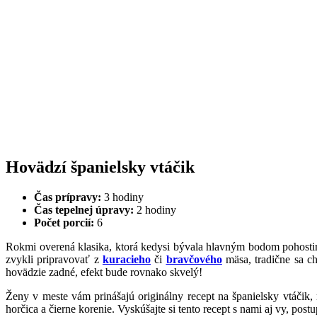
Hovädzí španielsky vtáčik
Čas prípravy:
3 hodiny
Čas tepelnej úpravy:
2 hodiny
Počet porcií:
6
Rokmi overená klasika, ktorá kedysi bývala hlavným bodom pohost
zvykli pripravovať z
kuracieho
či
bravčového
mäsa, tradične sa ch
hovädzie zadné, efekt bude rovnako skvelý!
Ženy v meste vám prinášajú originálny recept na španielsky vtáčik,
horčica a čierne korenie. Vyskúšajte si tento recept s nami aj vy, post