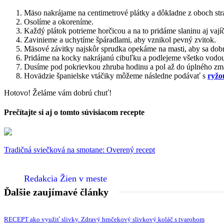
Mäso nakrájame na centimetrové plátky a dôkladne z oboch st
Osolíme a okoreníme.
Každý plátok potrieme horčicou a na to pridáme slaninu aj vají
Zavinieme a uchytíme špáradlami, aby vznikol pevný zvitok.
Mäsové závitky najskôr sprudka opekáme na masti, aby sa dobre
Pridáme na kocky nakrájanú cibuľku a podlejeme všetko vodo
Dusíme pod pokrievkou zhruba hodinu a pol až do úplného zm
Hovädzie španielske vtáčiky môžeme následne podávať s
ryžo
Hotovo! Želáme vám dobrú chuť!
Prečítajte si aj o tomto súvisiacom recepte
Tradičná sviečková na smotane: Overený recept
Redakcia Žien v meste
Ďalšie zaujímavé články
RECEPT ako využiť slivky. Zdravý hrnčekový slivkový koláč s tvarohom