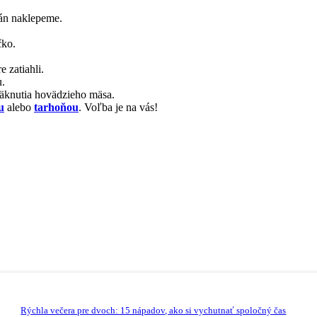
rán naklepeme.
čko.
 zatiahli.
u.
äknutia hovädzieho mäsa.
u
alebo
tarhoňou
. Voľba je na vás!
Rýchla večera pre dvoch: 15 nápadov, ako si vychutnať spoločný čas