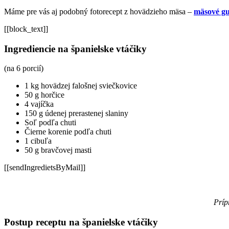
Máme pre vás aj podobný fotorecept z hovädzieho mäsa –
mäsové gu
[[block_text]]
Ingrediencie na španielske vtáčiky
(na 6 porcií)
1 kg hovädzej falošnej sviečkovice
50 g horčice
4 vajíčka
150 g údenej prerastenej slaniny
Soľ podľa chuti
Čierne korenie podľa chuti
1 cibuľa
50 g bravčovej masti
[[sendIngredietsByMail]]
Príp
Postup receptu na španielske vtáčiky