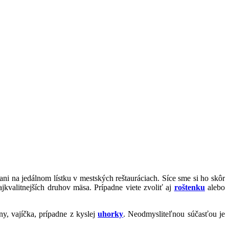
i na jedálnom lístku v mestských reštauráciach. Síce sme si ho skôr
jkvalitnejších druhov mäsa. Prípadne viete zvoliť aj
roštenku
alebo
ny, vajíčka, prípadne z kyslej
uhorky
. Neodmysliteľnou súčasťou je