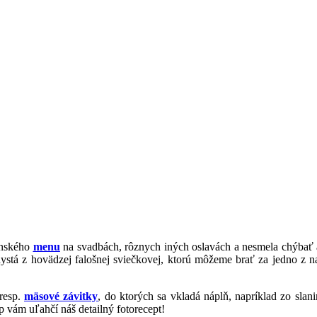
inského
menu
na svadbách, rôznych iných oslavách a nesmela chýbať an
ystá z hovädzej falošnej sviečkovej, ktorú môžeme brať za jedno z na
 resp.
mäsové závitky
, do ktorých sa vkladá náplň, napríklad zo slani
up vám uľahčí náš detailný fotorecept!