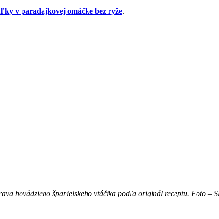
ľky v paradajkovej omáčke bez ryže
.
rava hovädzieho španielskeho vtáčika podľa originál receptu. Foto – S