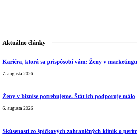
Aktuálne články
Kariéra, ktorá sa prispôsobí vám: Ženy v marketingu
7. augusta 2026
Ženy v biznise potrebujeme. Štát ich podporuje málo
6. augusta 2026
Skúsenosti zo špičkových zahraničných kliník o peri