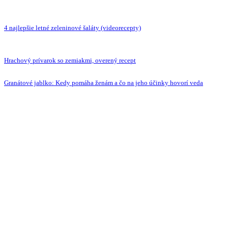
4 najlepšie letné zeleninové šaláty (videorecepty)
Hrachový prívarok so zemiakmi, overený recept
Granátové jablko: Kedy pomáha ženám a čo na jeho účinky hovorí veda