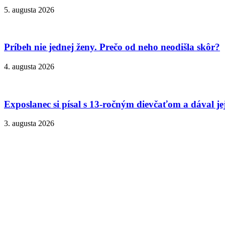
5. augusta 2026
Príbeh nie jednej ženy. Prečo od neho neodišla skôr?
4. augusta 2026
Exposlanec si písal s 13-ročným dievčaťom a dával je
3. augusta 2026